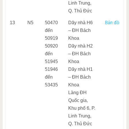
Linh Trung,
Q. Thủ Đức
Bản đồ
13
N5
50470
Dãy nhà H6
đến
– ĐH Bách
50919
Khoa
50920
Dãy nhà H2
đến
– ĐH Bách
51945
Khoa
51946
Dãy nhà H1
đến
– ĐH Bách
53435
Khoa
Làng ĐH
Quốc gia,
Khu phố 6, P.
Linh Trung,
Q. Thủ Đức