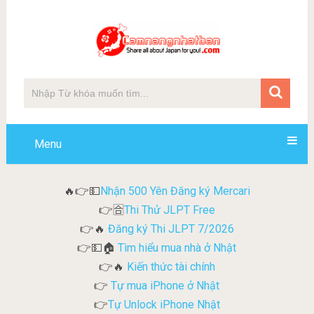
Menu
Nhận 500 Yên Đăng ký Mercari
🔥👉💵
Thi Thử JLPT Free
👉🈴
Đăng ký Thi JLPT 7/2026
👉🔥
Tìm hiểu mua nhà ở Nhật
👉💵🏠
Kiến thức tài chính
👉🔥
Tự mua iPhone ở Nhật
👉
Tự Unlock iPhone Nhật
👉