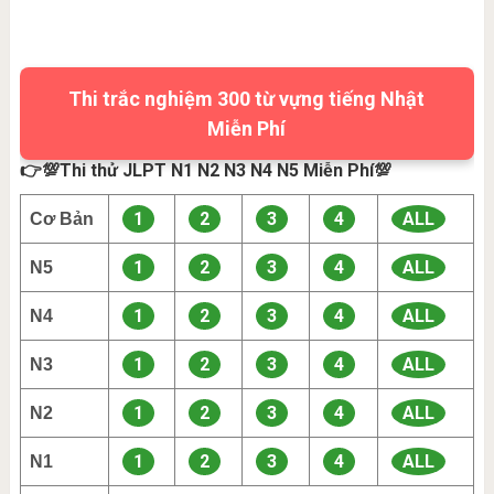
Thi trắc nghiệm 300 từ vựng tiếng Nhật
Miễn Phí
👉💯Thi thử JLPT N1 N2 N3 N4 N5 Miễn Phí💯
1
2
3
4
ALL
Cơ Bản
1
2
3
4
ALL
N5
1
2
3
4
ALL
N4
1
2
3
4
ALL
N3
1
2
3
4
ALL
N2
1
2
3
4
ALL
N1