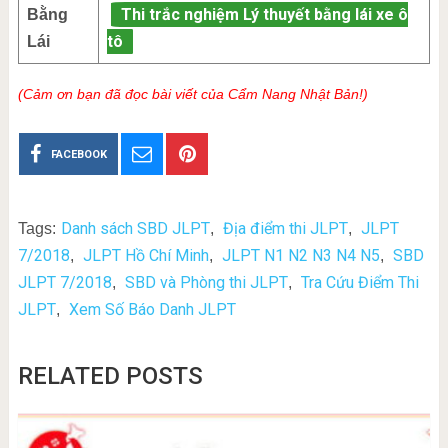
Thi trắc nghiệm Lý thuyết bằng lái xe ô
Bằng
tô
Lái
(Cảm ơn bạn đã đọc bài viết của Cẩm Nang Nhật Bản!)
FACEBOOK
Danh sách SBD JLPT
Địa điểm thi JLPT
JLPT
Tags:
,
,
7/2018
JLPT Hồ Chí Minh
JLPT N1 N2 N3 N4 N5
SBD
,
,
,
JLPT 7/2018
SBD và Phòng thi JLPT
Tra Cứu Điểm Thi
,
,
JLPT
Xem Số Báo Danh JLPT
,
RELATED POSTS