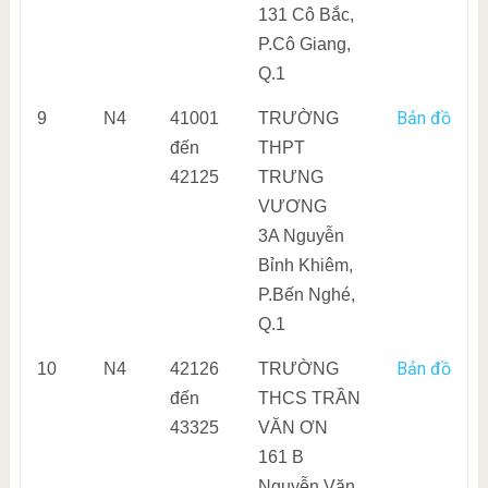
131 Cô Bắc,
P.Cô Giang,
Q.1
Bản đồ
9
N4
41001
TRƯỜNG
đến
THPT
42125
TRƯNG
VƯƠNG
3A Nguyễn
Bỉnh Khiêm,
P.Bến Nghé,
Q.1
Bản đồ
10
N4
42126
TRƯỜNG
đến
THCS TRẦN
43325
VĂN ƠN
161 B
Nguyễn Văn