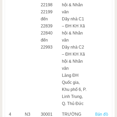
22198
hội & Nhân
22199
văn
đến
Dãy nhà C1
22839
– ĐH KH Xã
22840
hội & Nhân
đến
văn
22993
Dãy nhà C2
– ĐH KH Xã
hội & Nhân
văn
Làng ĐH
Quốc gia,
Khu phố 6, P.
Linh Trung,
Q. Thủ Đức
Bản đồ
4
N3
30001
TRƯỜNG