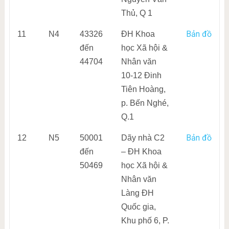
Thủ, Q 1
Bản đồ
11
N4
43326
ĐH Khoa
đến
học Xã hội &
44704
Nhân văn
10-12 Đinh
Tiên Hoàng,
p. Bến Nghé,
Q.1
Bản đồ
12
N5
50001
Dãy nhà C2
đến
– ĐH Khoa
50469
học Xã hội &
Nhân văn
Làng ĐH
Quốc gia,
Khu phố 6, P.