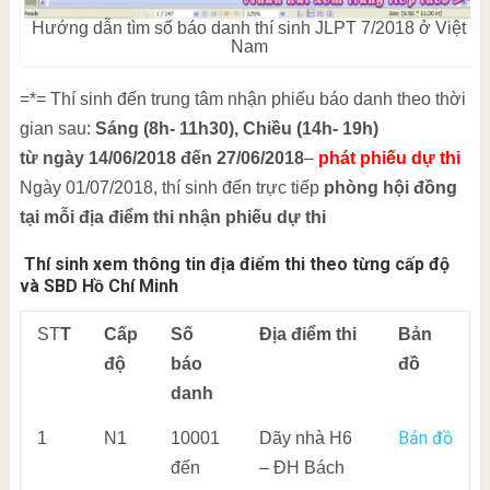
Hướng dẫn tìm số báo danh thí sinh JLPT 7/2018 ở Việt
Nam
=*= Thí sinh đến trung tâm nhận phiếu báo danh theo thời
gian sau:
Sáng (8h- 11h30), Chiều (14h- 19h)
từ ngày 14/06/2018 đến 27/06/2018
–
phát phiếu dự thi
Ngày 01/07/2018, thí sinh đến trực tiếp
phòng hội đồng
tại mỗi địa điểm thi nhận phiếu dự thi
Thí sinh xem thông tin địa điểm thi theo từng cấp độ
và SBD Hồ Chí Minh
ST
T
Cấp
Số
Địa điểm thi
Bản
độ
báo
đồ
danh
Bản đồ
1
N1
10001
Dãy nhà H6
đến
– ĐH Bách