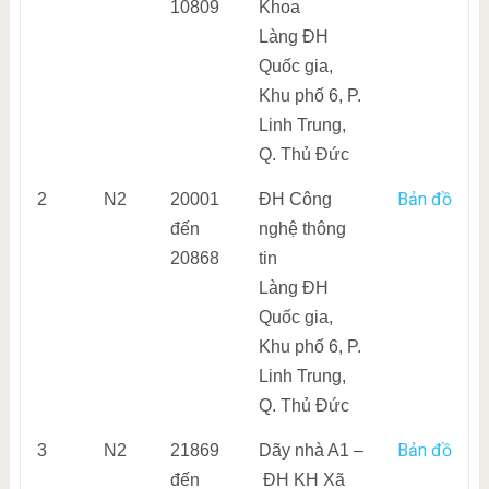
10809
Khoa
Làng ĐH
Quốc gia,
Khu phố 6, P.
Linh Trung,
Q. Thủ Đức
Bản đồ
2
N2
20001
ĐH Công
đến
nghệ thông
20868
tin
Làng ĐH
Quốc gia,
Khu phố 6, P.
Linh Trung,
Q. Thủ Đức
Bản đồ
3
N2
21869
Dãy nhà A1 –
đến
ĐH KH Xã