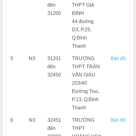
đến
THPT GIA
31200
ĐỊNH
44 đường
D3, P.25,
Q.Bình
Thạnh
Bản đồ
5
N3
31201
TRƯỜNG
đến
THPT TRẦN
32450
VĂN GIÀU
203/40
Đường Trục,
P.13, Q.Bình
Thạnh
Bản đồ
6
N3
32451
TRƯỜNG
đến
THPT