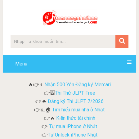
Menu
Nhận 500 Yên Đăng ký Mercari
🔥👉💵
Thi Thử JLPT Free
👉🈴
Đăng ký Thi JLPT 7/2026
👉🔥
Tìm hiểu mua nhà ở Nhật
👉💵🏠
Kiến thức tài chính
👉🔥
Tự mua iPhone ở Nhật
👉
Tự Unlock iPhone Nhật
👉