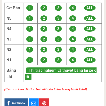
1
2
3
4
ALL
Cơ Bản
1
2
3
4
ALL
N5
1
2
3
4
ALL
N4
1
2
3
4
ALL
N3
1
2
3
4
ALL
N2
1
2
3
4
ALL
N1
Thi trắc nghiệm Lý thuyết bằng lái xe ô
Bằng
tô
Lái
(Cảm ơn bạn đã đọc bài viết của Cẩm Nang Nhật Bản!)
FACEBOOK