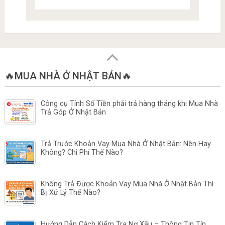
🔥MUA NHÀ Ở NHẬT BẢN🔥
Công cụ Tính Số Tiền phải trả hàng tháng khi Mua Nhà
Trả Góp Ở Nhật Bản
Trả Trước Khoản Vay Mua Nhà Ở Nhật Bản: Nên Hay
Không? Chi Phí Thế Nào?
Không Trả Được Khoản Vay Mua Nhà Ở Nhật Bản Thì
Bị Xử Lý Thế Nào?
Hướng Dẫn Cách Kiểm Tra Nợ Xấu – Thông Tin Tín