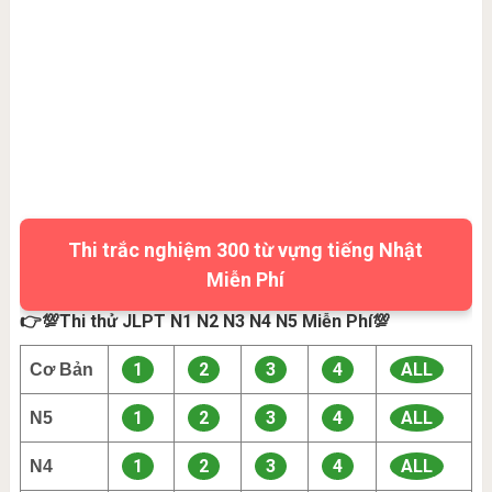
Thi trắc nghiệm 300 từ vựng tiếng Nhật
Miễn Phí
👉💯Thi thử JLPT N1 N2 N3 N4 N5 Miễn Phí💯
1
2
3
4
ALL
Cơ Bản
1
2
3
4
ALL
N5
1
2
3
4
ALL
N4