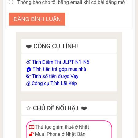
Thông báo cho tôi bằng email khi có bài đăng mới
❤️ CÔNG CỤ TÍNH!
Tính Điểm Thi JLPT N1-N5
💯
Tính tiền trả góp mua nhà
🏠
Tính số tiền được Vay
💸
Công cụ Tính Lãi Kép
💰
☆ CHỦ ĐỀ NỔI BẬT ❤️
Thủ tục giảm thuế ở Nhật
Mua iPhone ở Nhật Bản