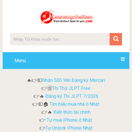
Menu
Nhận 500 Yên Đăng ký Mercari
🔥👉💵
Thi Thử JLPT Free
👉🈴
Đăng ký Thi JLPT 7/2026
👉🔥
Tìm hiểu mua nhà ở Nhật
👉💵🏠
Kiến thức tài chính
👉🔥
Tự mua iPhone ở Nhật
👉
Tự Unlock iPhone Nhật
👉