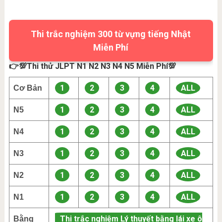
Thi trắc nghiệm 300 từ vựng tiếng Nhật
Miễn Phí
👉💯Thi thử JLPT N1 N2 N3 N4 N5 Miễn Phí💯
1
2
3
4
ALL
Cơ Bản
1
2
3
4
ALL
N5
1
2
3
4
ALL
N4
1
2
3
4
ALL
N3
1
2
3
4
ALL
N2
1
2
3
4
ALL
N1
Thi trắc nghiệm Lý thuyết bằng lái xe ô
Bằng