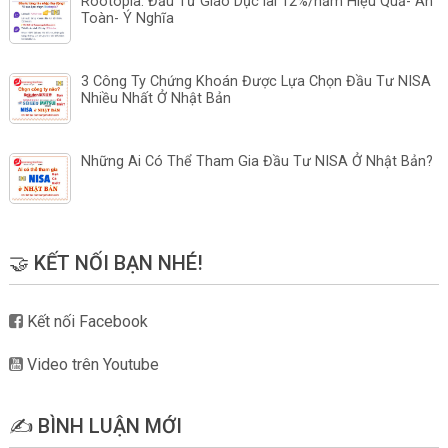
Rootopia: Đầu Tư Giáo Dục lãi 12%/năm Hiệu Quả- An
Toàn- Ý Nghĩa
3 Công Ty Chứng Khoán Được Lựa Chọn Đầu Tư NISA
Nhiều Nhất Ở Nhật Bản
Những Ai Có Thể Tham Gia Đầu Tư NISA Ở Nhật Bản?
🤝 KẾT NỐI BẠN NHÉ!
Kết nối Facebook
Video trên Youtube
✍️ BÌNH LUẬN MỚI