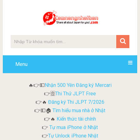
Menu
Nhận 500 Yên Đăng ký Mercari
🔥👉💵
Thi Thử JLPT Free
👉🈴
Đăng ký Thi JLPT 7/2026
👉🔥
Tìm hiểu mua nhà ở Nhật
👉💵🏠
Kiến thức tài chính
👉🔥
Tự mua iPhone ở Nhật
👉
Tự Unlock iPhone Nhật
👉