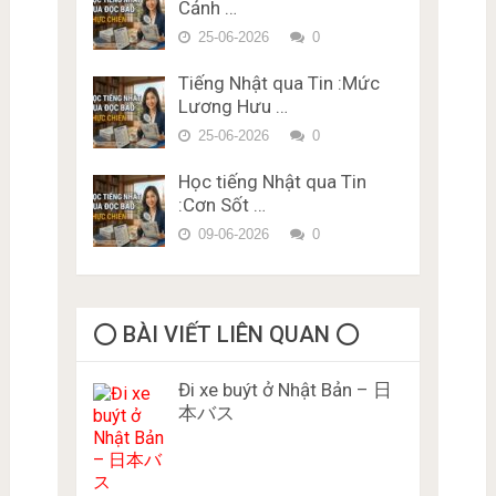
Cảnh …
bằng lái xe ở Nhật Bản Miễn
Phí Karimen 10 câu Đề 5
25-06-2026
0
Tiếng Nhật qua Tin :Mức
Lương Hưu …
25-06-2026
0
Học tiếng Nhật qua Tin
:Cơn Sốt …
09-06-2026
0
⭕️ BÀI VIẾT LIÊN QUAN ⭕️
Đi xe buýt ở Nhật Bản – 日
本バス