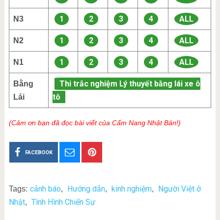
1
2
3
4
ALL
N3
1
2
3
4
ALL
N2
1
2
3
4
ALL
N1
Thi trắc nghiệm Lý thuyết bằng lái xe ô
Bằng
tô
Lái
(Cảm ơn bạn đã đọc bài viết của Cẩm Nang Nhật Bản!)
FACEBOOK
cảnh báo
Hướng dẫn
kinh nghiệm
Người Việt ở
Tags:
,
,
,
Nhật
Tình Hình Chiến Sự
,