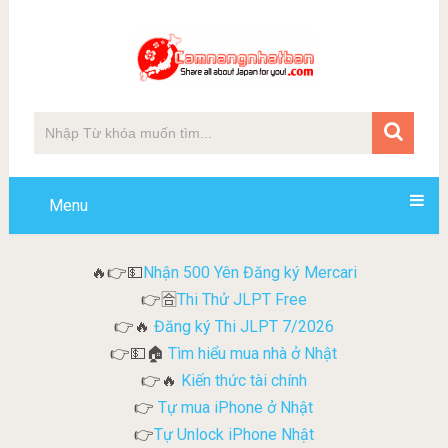
Menu
Nhận 500 Yên Đăng ký Mercari
🔥👉💵
Thi Thử JLPT Free
👉🈴
Đăng ký Thi JLPT 7/2026
👉🔥
Tìm hiểu mua nhà ở Nhật
👉💵🏠
Kiến thức tài chính
👉🔥
Tự mua iPhone ở Nhật
👉
Tự Unlock iPhone Nhật
👉