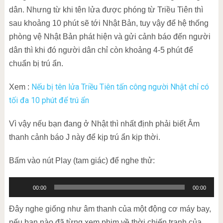
dân. Nhưng từ khi tên lửa được phóng từ Triều Tiên thì
sau khoảng 10 phút sẽ tới Nhật Bản, tuy vậy để hệ thống
phòng vệ Nhật Bản phát hiện và gửi cảnh báo đến người
dân thì khi đó người dân chỉ còn khoảng 4-5 phút để
chuẩn bị trú ẩn.
Nếu bị tên lửa Triều Tiên tấn công người Nhật chỉ có
Xem :
tối đa 10 phút để trú ẩn
Vì vậy nếu bạn đang ở Nhật thì nhất định phải biết Âm
thanh cảnh báo J này để kịp trú ẩn kịp thời.
Bấm vào nút Play (tam giác) để nghe thử:
Trình
00:00
00:00
phát
Đây nghe giống như âm thanh của một động cơ máy bay,
âm
nếu bạn nào đã từng xem phim về thời chiến tranh của