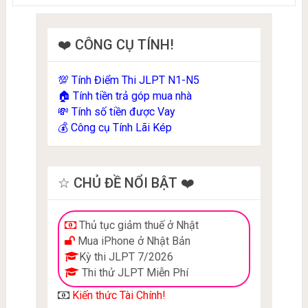
❤️ CÔNG CỤ TÍNH!
Tính Điểm Thi JLPT N1-N5
💯
Tính tiền trả góp mua nhà
🏠
Tính số tiền được Vay
💸
Công cụ Tính Lãi Kép
💰
☆ CHỦ ĐỀ NỔI BẬT ❤️
Thủ tục giảm thuế ở Nhật
Mua iPhone ở Nhật Bản
Kỳ thi JLPT 7/2026
Thi thử JLPT Miễn Phí
Kiến thức Tài Chính!