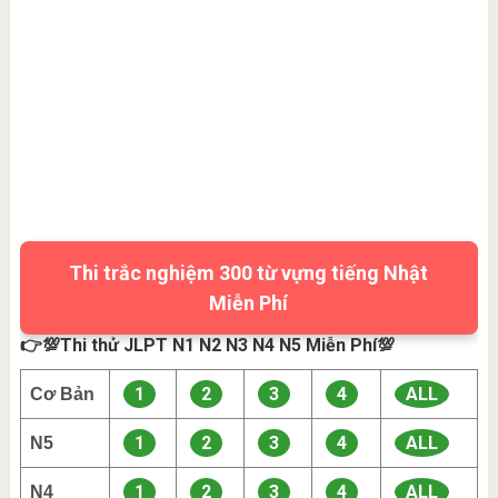
Thi trắc nghiệm 300 từ vựng tiếng Nhật
Miễn Phí
👉💯Thi thử JLPT N1 N2 N3 N4 N5 Miễn Phí💯
1
2
3
4
ALL
Cơ Bản
1
2
3
4
ALL
N5
1
2
3
4
ALL
N4