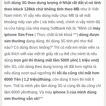
biết
dùng 3G theo dung lượng ở Nhật rất đắt vì nó tính
theo block 128kb chứ không tính theo MB
như ở Việt
Nam mình. Vì vậy nếu dùng mấy chục MB là sẽ mất
khoảng mấy vạn yên ( vài triệu vnd), chính vì vậy mình đã
ra cửa hàng của nhà mạng Softbank hỏi là: “Mình có
máy
iphone Sim Free
( Thực chất là bẻ khoá ^^)
dùng được
sim thường
đang dùng, thì dùng 3G tính phí như thế
nào? Có dùng được không?” Thì có một em nhân viên ra
giải thích viết vào một tờ giấy rất cụ thể cho mình là nếu
dùng
trọn gói thì tháng mất tầm 5000 yên( 1 triệu vnd)
tiền 3G, còn dùng theo dung lượng sẽ đắt hơn nghĩa là
nếu dùng vượt quá ngưỡng thì
tối đa cũng chỉ mất hơn
6000 Yên ( 1,2 triệu)/tháng
, còn dùng ít hơn thì mất ít
hơn. Thế là mình yên tâm dùng 3G vì cùng tối đa cũng chỉ
tầm 6000 yên/tháng. Và máy
iphone 3 của mình dùng
sim thường vẫn ok!
^^