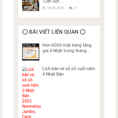
:Cơn Sốt …
09-06-2026
0
⭕️ BÀI VIẾT LIÊN QUAN ⭕️
Hơn 6000 mặt hàng tăng
giá ở Nhật trong tháng …
Lịch bán vé xổ số cuối năm
ở Nhật Bản …