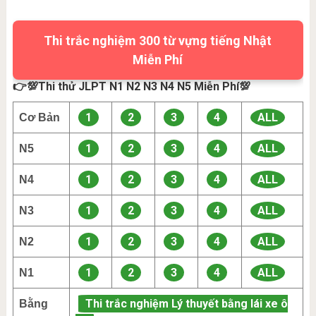
Thi trắc nghiệm 300 từ vựng tiếng Nhật
Miễn Phí
👉💯Thi thử JLPT N1 N2 N3 N4 N5 Miễn Phí💯
1
2
3
4
ALL
Cơ Bản
1
2
3
4
ALL
N5
1
2
3
4
ALL
N4
1
2
3
4
ALL
N3
1
2
3
4
ALL
N2
1
2
3
4
ALL
N1
Thi trắc nghiệm Lý thuyết bằng lái xe ô
Bằng