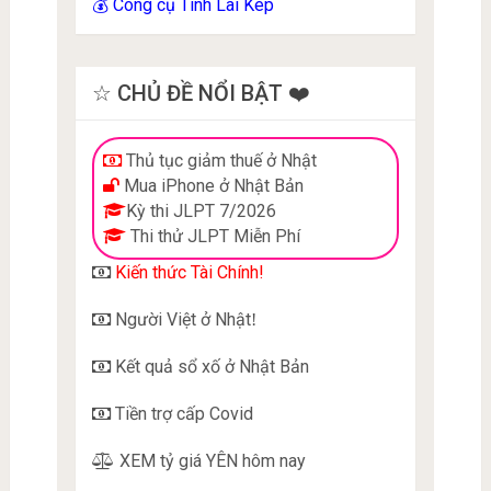
Công cụ Tính Lãi Kép
💰
☆ CHỦ ĐỀ NỔI BẬT ❤️
Thủ tục giảm thuế ở Nhật
Mua iPhone ở Nhật Bản
Kỳ thi JLPT 7/2026
Thi thử JLPT Miễn Phí
Kiến thức Tài Chính!
Người Việt ở Nhật
!
Kết quả sổ xố ở Nhật Bản
Tiền trợ cấp Covid
XEM tỷ giá YÊN hôm nay