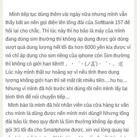
Mình tiếp tục dùng thêm vài ngày nữa nhưng mình vẫn
thấy bất an nên gọi điện lên tổng đài của Softbank 157 để
hỏi lại cho chắc. Thì lúc này thì họ bảo là máy của mình
đang dùng sim thường thì không áp dụng được gói dùng
vượt quá dung lượng hết tối đa hơn 6000 yên kia được vì
nó chỉ áp dụng cho sim riêng của iphone còn Sim thường
thì không có giới hạn tiền!!! 。・゜・(ノД`)・゜・。 :((
Lúc này mình thật sự hoảng sợ vì nếu tính theo dung
lượng không giới hạn thì sẽ mất rất nhiều tiền….hu hu…
Nhưng vì mình đã hỏi trước khi dùng rồi nên mình lấy lại
bình tĩnh để nói chuyện tiếp…
Mình bảo là mình đã hỏi nhân viên của cửa hàng tư vấn
cho mình là dùng được nên mình mới dùng!! Nhưng tổng
đài bảo là: theo quy định là Sim thường không áp dụng
gói 3G tối đa cho Smartphone được, xin vui lòng quay lại