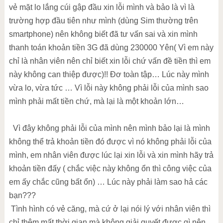
vẻ mặt lo lắng cúi gập đầu xin lỗi mình và bảo là vì là
trường hợp đầu tiên như mình (dùng Sim thường trên
smartphone) nên không biết đã tư vấn sai và xin mình
thanh toán khoản tiền 3G đã dùng 230000 Yên( Vì em này
chỉ là nhân viên nên chỉ biết xin lỗi chứ vấn đề tiền thì em
này không can thiệp được)!! Đơ toàn tập… Lúc này mình
vừa lo, vừa tức … Vì lỗi này không phải lỗi của mình sao
mình phải mất tiền chứ, mà lại là một khoản lớn…
Vì đây không phải lỗi của mình nên mình bảo lại là mình
không thể trả khoản tiền đó được vì nó không phải lỗi của
mình, em nhân viên được lúc lại xin lỗi và xin mình hãy trả
khoản tiền đấy ( chắc việc này không ổn thì công việc của
em ấy chắc cũng bất ổn) … Lúc này phải làm sao hả các
bạn???
Tình hình có vẻ căng, mà cứ ở lại nói lý với nhân viên thì
chỉ thêm mất thời gian mà không giải quyết được gì nên