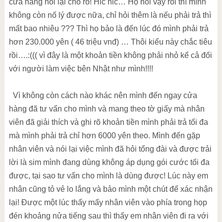
cửa hàng hỏi lại cho rõ! Hic hic… Họ nói vậy rồi thì mình
không còn nố lý được nữa, chỉ hỏi thêm là nếu phải trả thì
mất bao nhiêu ??? Thì họ bảo là đến lúc đó mình phải trả
hơn 230.000 yên ( 46 triệu vnđ) … Thôi kiểu này chắc tiêu
rồi….:((( vì đây là một khoản tiền không phải nhỏ kể cả đối
với người làm việc bên Nhật như mình!!!!
Vì không còn cách nào khác nên mình đến ngay cửa
hàng đã tư vấn cho mình và mang theo tờ giấy mà nhân
viên đã giải thích và ghi rõ khoản tiền mình phải trả tối đa
mà mình phải trả chỉ hơn 6000 yên theo. Mình đến gặp
nhân viên và nói lại việc mình đã hỏi tổng đài và được trải
lời là sim mình đang dùng không áp dụng gói cước tối đa
được, tại sao tư vấn cho mình là dùng được! Lúc này em
nhân cũng tỏ vẻ lo lắng và bảo mình một chút để xác nhận
lại! Được một lúc thấy mấy nhân viên vào phía trong họp
đén khoảng nửa tiếng sau thì thấy em nhân viên đi ra với