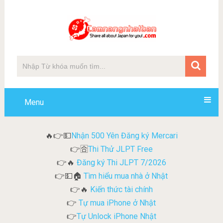
Menu
Nhận 500 Yên Đăng ký Mercari
🔥👉💵
Thi Thử JLPT Free
👉🈴
Đăng ký Thi JLPT 7/2026
👉🔥
Tìm hiểu mua nhà ở Nhật
👉💵🏠
Kiến thức tài chính
👉🔥
Tự mua iPhone ở Nhật
👉
Tự Unlock iPhone Nhật
👉