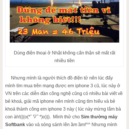
Dùng điện thoại ở Nhật không cẩn thận sẽ mất rất
nhiều tiền
Nhưng mình là người thích đồ điện tử nên lúc đấy
mình tìm mua trên mạng được em iphone 3 cũ, lúc này ở
VN trên các diễn đàn công nghệ cũng có nhiều bài viết về
bẻ khoá, giải mã iphone nên mình cũng tìm hiểu và bẻ
khoá thành công em iphone 3 này ( lúc này mừng lắm bà
con àh!(((o(*ﾟ▽ﾟ*)o))). Mình thử cho
Sim thường máy
Softbank
vào và sóng sánh lên ầm ầm!^^ Nhưng mình