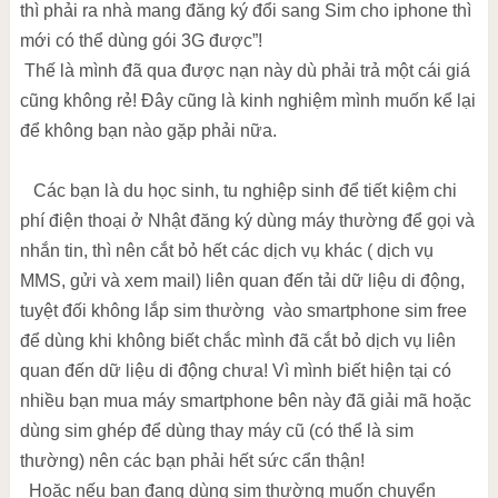
thì phải ra nhà mang đăng ký đổi sang Sim cho iphone thì
mới có thể dùng gói 3G được”!
Thế là mình đã qua được nạn này dù phải trả một cái giá
cũng không rẻ! Đây cũng là kinh nghiệm mình muốn kể lại
để không bạn nào gặp phải nữa.
Các bạn là du học sinh, tu nghiệp sinh để tiết kiệm chi
phí điện thoại ở Nhật đăng ký dùng máy thường để gọi và
nhắn tin, thì nên cắt bỏ hết các dịch vụ khác ( dịch vụ
MMS, gửi và xem mail) liên quan đến tải dữ liệu di động,
tuyệt đối không lắp sim thường vào smartphone sim free
để dùng khi không biết chắc mình đã cắt bỏ dịch vụ liên
quan đến dữ liệu di động chưa! Vì mình biết hiện tại có
nhiều bạn mua máy smartphone bên này đã giải mã hoặc
dùng sim ghép để dùng thay máy cũ (có thể là sim
thường) nên các bạn phải hết sức cẩn thận!
Hoặc nếu bạn đang dùng sim thường muốn chuyển