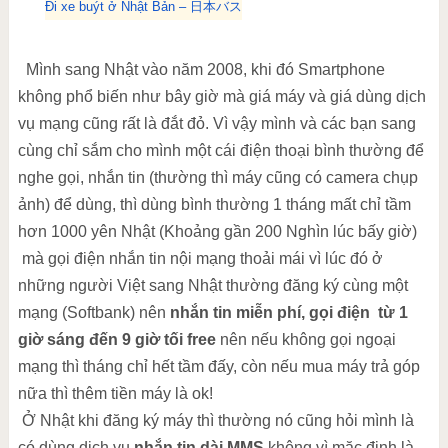
Đi xe buýt ở Nhật Bản – 日本バス
Mình sang Nhật vào năm 2008, khi đó Smartphone
không phổ biến như bây giờ mà giá máy và giá dùng dịch
vụ mạng cũng rất là đắt đỏ. Vì vậy mình và các bạn sang
cùng chỉ sắm cho mình một cái điện thoại bình thường để
nghe gọi, nhắn tin (thường thì máy cũng có camera chụp
ảnh) để dùng, thì dùng bình thường 1 tháng mất chỉ tầm
hơn 1000 yên Nhật (Khoảng gần 200 Nghìn lúc bấy giờ)
mà gọi điện nhắn tin nội mạng thoải mái vì lúc đó ở
những người Việt sang Nhật thường đăng ký cùng một
mạng (Softbank) nên
nhắn tin miễn phí,
gọi điện
từ 1
giờ sáng đến 9 giờ tối free
nên nếu không gọi ngoại
mạng thì tháng chỉ hết tầm đấy, còn nếu mua máy trả góp
nữa thì thêm tiền máy là ok!
Ở Nhật khi đăng ký máy thì thường nó cũng hỏi mình là
có dùng dịch vụ
nhắn tin dài MMS
không vì mặc định là