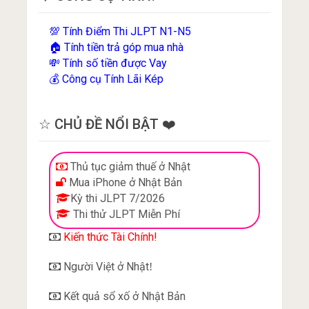
Tính Điểm Thi JLPT N1-N5
💯
Tính tiền trả góp mua nhà
🏠
Tính số tiền được Vay
💸
Công cụ Tính Lãi Kép
💰
☆ CHỦ ĐỀ NỔI BẬT ❤️
Thủ tục giảm thuế ở Nhật
Mua iPhone ở Nhật Bản
Kỳ thi JLPT 7/2026
Thi thử JLPT Miễn Phí
Kiến thức Tài Chính!
Người Việt ở Nhật
!
Kết quả sổ xố ở Nhật Bản