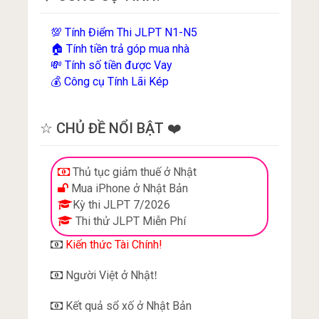
Tính Điểm Thi JLPT N1-N5
💯
Tính tiền trả góp mua nhà
🏠
Tính số tiền được Vay
💸
Công cụ Tính Lãi Kép
💰
☆ CHỦ ĐỀ NỔI BẬT ❤️
Thủ tục giảm thuế ở Nhật
Mua iPhone ở Nhật Bản
Kỳ thi JLPT 7/2026
Thi thử JLPT Miễn Phí
Kiến thức Tài Chính!
Người Việt ở Nhật
!
Kết quả sổ xố ở Nhật Bản