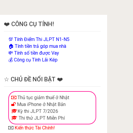
❤️ CÔNG CỤ TÍNH!
Tính Điểm Thi JLPT N1-N5
💯
Tính tiền trả góp mua nhà
🏠
Tính số tiền được Vay
💸
Công cụ Tính Lãi Kép
💰
☆ CHỦ ĐỀ NỔI BẬT ❤️
Thủ tục giảm thuế ở Nhật
Mua iPhone ở Nhật Bản
Kỳ thi JLPT 7/2026
Thi thử JLPT Miễn Phí
Kiến thức Tài Chính!