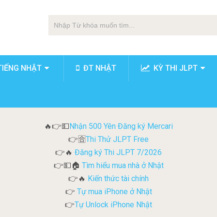
TIẾNG NHẬT
ĐT NHẬT
KỲ THI JLPT
Nhận 500 Yên Đăng ký Mercari
🔥👉💵
Thi Thử JLPT Free
👉🈴
Đăng ký Thi JLPT 7/2026
👉🔥
Tìm hiểu mua nhà ở Nhật
👉💵🏠
Kiến thức tài chính
👉🔥
Tự mua iPhone ở Nhật
👉
Tự Unlock iPhone Nhật
👉