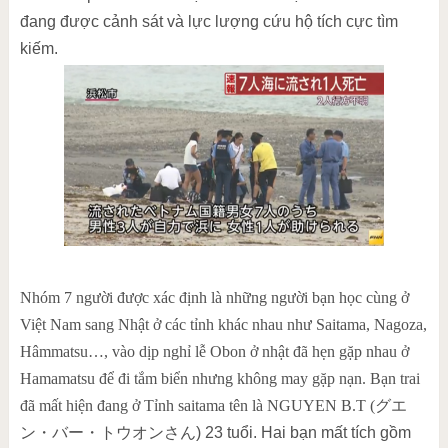
đang được cảnh sát và lực lượng cứu hộ tích cực tìm
kiếm.
Nhóm 7 người được xác định là những người bạn học cùng ở
Việt Nam sang Nhật ở các tỉnh khác nhau như Saitama, Nagoza,
Hâmmatsu…, vào dịp nghỉ lễ Obon ở nhật đã hẹn gặp nhau ở
Hamamatsu để đi tắm biển nhưng không may gặp nạn. Bạn trai
đã mất hiện đang ở Tỉnh saitama tên là NGUYEN B.T (
グエ
ン・バー
・トウオンさん) 23 tuổi. Hai bạn mất tích gồm