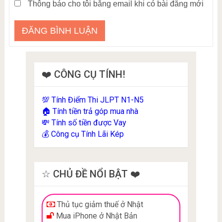
Thông báo cho tôi bằng email khi có bài đăng mới
❤️ CÔNG CỤ TÍNH!
Tính Điểm Thi JLPT N1-N5
💯
Tính tiền trả góp mua nhà
🏠
Tính số tiền được Vay
💸
Công cụ Tính Lãi Kép
💰
☆ CHỦ ĐỀ NỔI BẬT ❤️
Thủ tục giảm thuế ở Nhật
Mua iPhone ở Nhật Bản