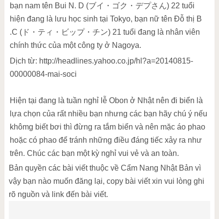
bạn nam tên Bui N. D (
ブイ・ゴク・デプさん) 22 tuổi
hiện đang là lưu học sinh tại Tokyo, bạn nữ tên Đỗ thị B
.C (
ド・ティ・ビップ・チン) 21 tuổi đang là nhân viên
chính thức của một công ty ở Nagoya.
Dịch từ:
http://headlines.yahoo.co.jp/hl?a=20140815-
00000084-mai-soci
Hiện tại đang là tuần nghỉ lễ Obon ở Nhật nên đi biển là
lựa chọn của rất nhiều bạn nhưng các bạn hãy chú ý nếu
khômg biết bơi thì đừng ra tắm biển và nên mặc áo phao
hoặc có phao để tránh những điều đáng tiếc xảy ra như
trên. Chúc các bạn một kỳ nghỉ vui vẻ và an toàn.
Bản quyền các bài viết thuộc về Cẩm Nang Nhật Bản vì
vậy bạn nào muốn đăng lại, copy bài viết xin vui lòng ghi
rõ nguồn và link đến bài viết.