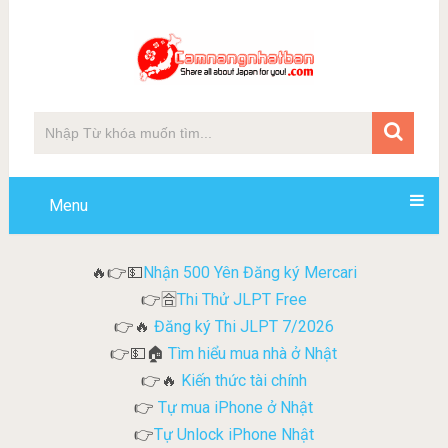
Menu
Nhận 500 Yên Đăng ký Mercari
🔥👉💵
Thi Thử JLPT Free
👉🈴
Đăng ký Thi JLPT 7/2026
👉🔥
Tìm hiểu mua nhà ở Nhật
👉💵🏠
Kiến thức tài chính
👉🔥
Tự mua iPhone ở Nhật
👉
Tự Unlock iPhone Nhật
👉