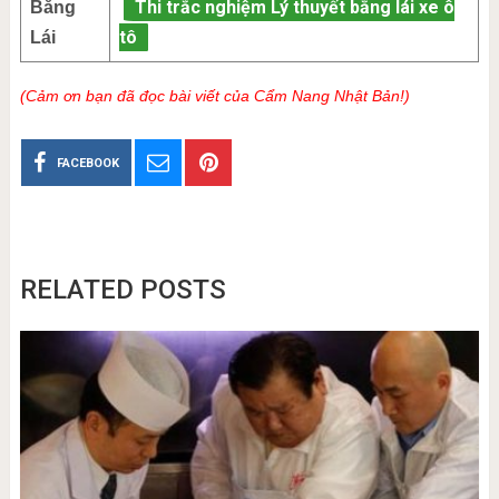
Thi trắc nghiệm Lý thuyết bằng lái xe ô
Bằng
tô
Lái
(Cảm ơn bạn đã đọc bài viết của Cẩm Nang Nhật Bản!)
FACEBOOK
RELATED POSTS