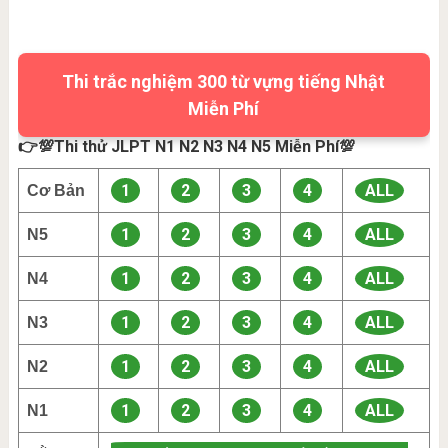
Thi trắc nghiệm 300 từ vựng tiếng Nhật
Miễn Phí
👉💯Thi thử JLPT N1 N2 N3 N4 N5 Miễn Phí💯
1
2
3
4
ALL
Cơ Bản
1
2
3
4
ALL
N5
1
2
3
4
ALL
N4
1
2
3
4
ALL
N3
1
2
3
4
ALL
N2
1
2
3
4
ALL
N1