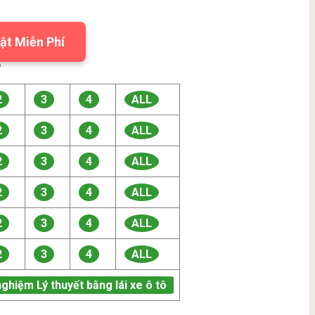
ật Miễn Phí

2
3
4
ALL
2
3
4
ALL
2
3
4
ALL
2
3
4
ALL
2
3
4
ALL
2
3
4
ALL
nghiệm Lý thuyết bằng lái xe ô tô