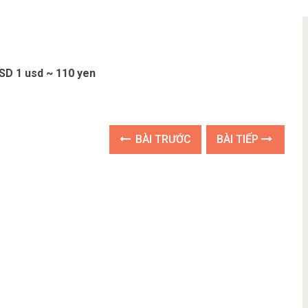
SD 1 usd ~ 110 yen
BÀI TRƯỚC
BÀI TIẾP