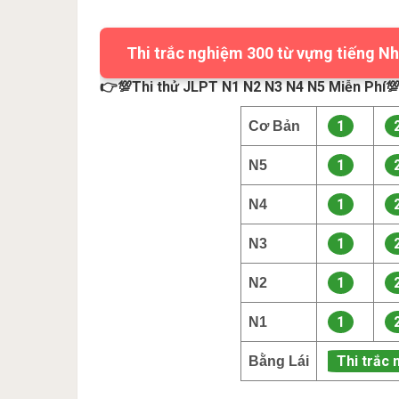
Thi trắc nghiệm 300 từ vựng tiếng Nh
👉💯Thi thử JLPT N1 N2 N3 N4 N5 Miễn Phí
1
Cơ Bản
1
N5
1
N4
1
N3
1
N2
1
N1
Thi trắc 
Bằng Lái