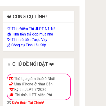
❤️ CÔNG CỤ TÍNH!
Tính Điểm Thi JLPT N1-N5
💯
Tính tiền trả góp mua nhà
🏠
Tính số tiền được Vay
💸
Công cụ Tính Lãi Kép
💰
☆ CHỦ ĐỀ NỔI BẬT ❤️
Thủ tục giảm thuế ở Nhật
Mua iPhone ở Nhật Bản
Kỳ thi JLPT 7/2026
Thi thử JLPT Miễn Phí
Kiến thức Tài Chính!