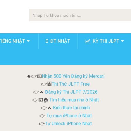
TIẾNG NHẬT
ĐT NHẬT
KỲ THI JLPT
Nhận 500 Yên Đăng ký Mercari
🔥👉💵
Thi Thử JLPT Free
👉🈴
Đăng ký Thi JLPT 7/2026
👉🔥
Tìm hiểu mua nhà ở Nhật
👉💵🏠
Kiến thức tài chính
👉🔥
Tự mua iPhone ở Nhật
👉
Tự Unlock iPhone Nhật
👉