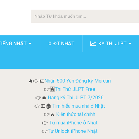
TIẾNG NHẬT
ĐT NHẬT
KỲ THI JLPT
Nhận 500 Yên Đăng ký Mercari
🔥👉💵
Thi Thử JLPT Free
👉🈴
Đăng ký Thi JLPT 7/2026
👉🔥
Tìm hiểu mua nhà ở Nhật
👉💵🏠
Kiến thức tài chính
👉🔥
Tự mua iPhone ở Nhật
👉
Tự Unlock iPhone Nhật
👉