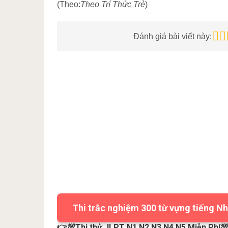
(Theo:
Theo Trí Thức Trẻ
)
Đánh giá bài viết này:
Thi trắc nghiệm 300 từ vựng tiếng Nh
👉💯Thi thử JLPT N1 N2 N3 N4 N5 Miễn Phí