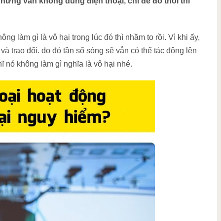
hững vẫn không dùng điện thoại, chỉ để đó thôi thì
 làm gì là vô hại trong lúc đó thì nhầm to rồi. Vì khi ấy,
 trao đổi. do đó tần số sóng sẽ vẫn có thể tác động lên
hĩ nó không làm gì nghĩa là vô hại nhé.