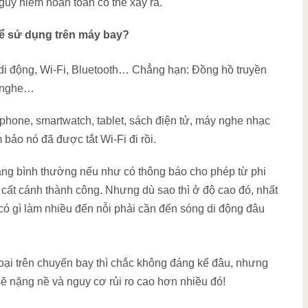
guy hiểm hoàn toàn có thể xảy ra.
thể sử dụng trên máy bay?
ệu di động, Wi-Fi, Bluetooth… Chẳng hạn: Đồng hồ truyền
i nghe…
phone, smartwatch, tablet, sách điện tử, máy nghe nhạc
ảo nó đã được tắt Wi-Fi đi rồi.
rạng bình thường nếu như có thông báo cho phép từ phi
 cất cánh thành công. Nhưng dù sao thì ở độ cao đó, nhất
có gì làm nhiều đến nỗi phải cần đến sóng di động đâu
hoại trên chuyến bay thì chắc không đáng kể đâu, nhưng
ẽ nặng nề và nguy cơ rủi ro cao hơn nhiều đó!