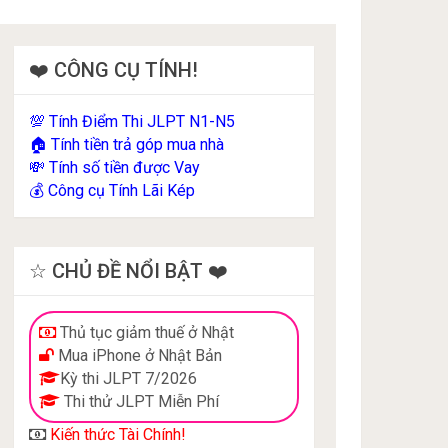
❤️ CÔNG CỤ TÍNH!
Tính Điểm Thi JLPT N1-N5
💯
Tính tiền trả góp mua nhà
🏠
Tính số tiền được Vay
💸
Công cụ Tính Lãi Kép
💰
☆ CHỦ ĐỀ NỔI BẬT ❤️
Thủ tục giảm thuế ở Nhật
Mua iPhone ở Nhật Bản
Kỳ thi JLPT 7/2026
Thi thử JLPT Miễn Phí
Kiến thức Tài Chính!