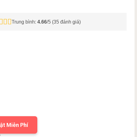
Trung bình:
4.66
/5 (
35
đánh giá)
ật Miễn Phí
