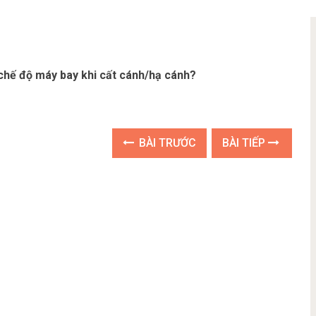
 chế độ máy bay khi cất cánh/hạ cánh?
BÀI TRƯỚC
BÀI TIẾP