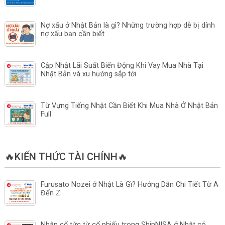
Nợ xấu ở Nhật Bản là gì? Những trường hợp dễ bị dính
nợ xấu bạn cần biết
Cập Nhật Lãi Suất Biến Động Khi Vay Mua Nhà Tại
Nhật Bản và xu hướng sắp tới
Từ Vựng Tiếng Nhật Cần Biết Khi Mua Nhà Ở Nhật Bản
Full
🔥KIẾN THỨC TÀI CHÍNH🔥
Furusato Nozei ở Nhật Là Gì? Hướng Dẫn Chi Tiết Từ A
Đến Z
Nhận cổ tức từ cổ phiếu trong ShinNISA ở Nhật có