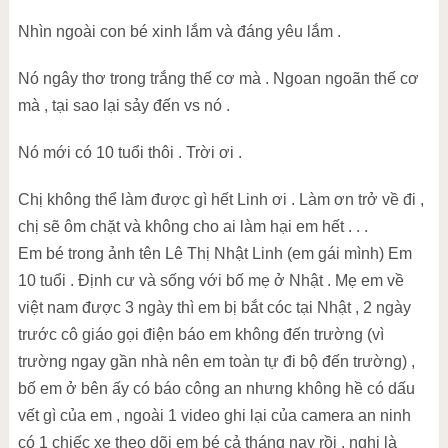
Nhìn ngoài con bé xinh lắm và đáng yêu lắm .
Nó ngây thơ trong trắng thế cơ mà . Ngoan ngoãn thế cơ
mà , tại sao lại sảy đến vs nó .
Nó mới có 10 tuổi thôi . Trời ơi .
Chị không thể làm được gì hết Linh ơi . Làm ơn trở về đi ,
chị sẽ ôm chặt và không cho ai làm hại em hết . . .
Em bé trong ảnh tên Lê Thị Nhật Linh (em gái mình) Em
10 tuổi . Định cư và sống với bố mẹ ở Nhật . Mẹ em về
việt nam được 3 ngày thì em bị bắt cóc tại Nhật , 2 ngày
trước cô giáo gọi điện báo em không đến trường (vì
trường ngay gần nhà nên em toàn tự đi bộ đến trường) ,
bố em ở bên ấy có báo công an nhưng không hề có dấu
vết gì của em , ngoài 1 video ghi lại của camera an ninh
có 1 chiếc xe theo dõi em bé cả tháng nay rồi , nghi là