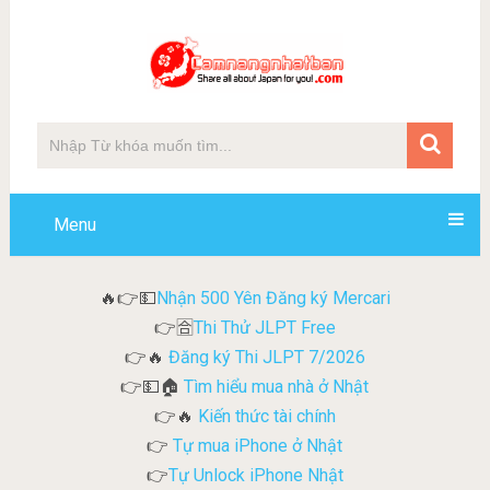
Menu
Nhận 500 Yên Đăng ký Mercari
🔥👉💵
Thi Thử JLPT Free
👉🈴
Đăng ký Thi JLPT 7/2026
👉🔥
Tìm hiểu mua nhà ở Nhật
👉💵🏠
Kiến thức tài chính
👉🔥
Tự mua iPhone ở Nhật
👉
Tự Unlock iPhone Nhật
👉