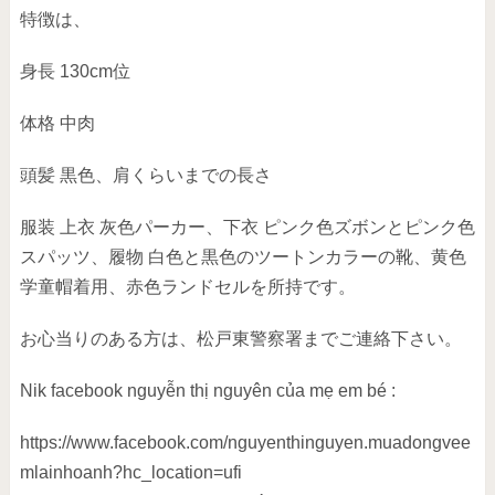
特徴は、
身長 130cm位
体格 中肉
頭髪 黒色、肩くらいまでの長さ
服装 上衣 灰色パーカー、下衣 ピンク色ズボンとピンク色
スパッツ、履物 白色と黒色のツートンカラーの靴、黄色
学童帽着用、赤色ランドセルを所持です。
お心当りのある方は、松戸東警察署までご連絡下さい。
Nik facebook nguyễn thị nguyên của mẹ em bé :
https://www.facebook.com/nguyenthinguyen.muadongvee
mlainhoanh?hc_location=ufi