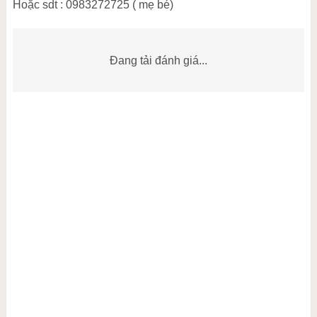
Hoặc sdt : 0983272725 ( mẹ bé)
Đang tải đánh giá...