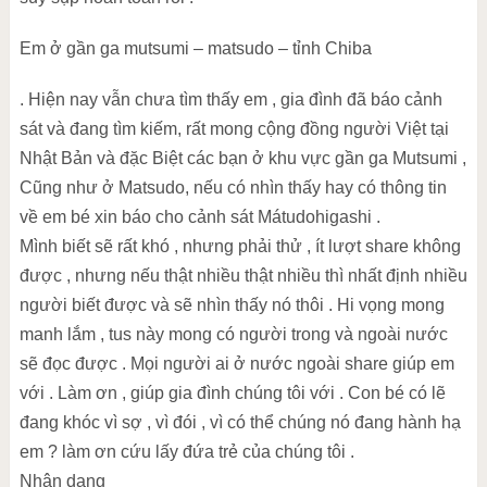
Em ở gần ga mutsumi – matsudo – tỉnh Chiba
. Hiện nay vẫn chưa tìm thấy em , gia đình đã báo cảnh
sát và đang tìm kiếm, rất mong cộng đồng người Việt tại
Nhật Bản và đặc Biệt các bạn ở khu vực gần ga Mutsumi ,
Cũng như ở Matsudo, nếu có nhìn thấy hay có thông tin
về em bé xin báo cho cảnh sát Mátudohigashi .
Mình biết sẽ rất khó , nhưng phải thử , ít lượt share không
được , nhưng nếu thật nhiều thật nhiều thì nhất định nhiều
người biết được và sẽ nhìn thấy nó thôi . Hi vọng mong
manh lắm , tus này mong có người trong và ngoài nước
sẽ đọc được . Mọi người ai ở nước ngoài share giúp em
với . Làm ơn , giúp gia đình chúng tôi với . Con bé có lẽ
đang khóc vì sợ , vì đói , vì có thể chúng nó đang hành hạ
em ? làm ơn cứu lấy đứa trẻ của chúng tôi .
Nhận dạng