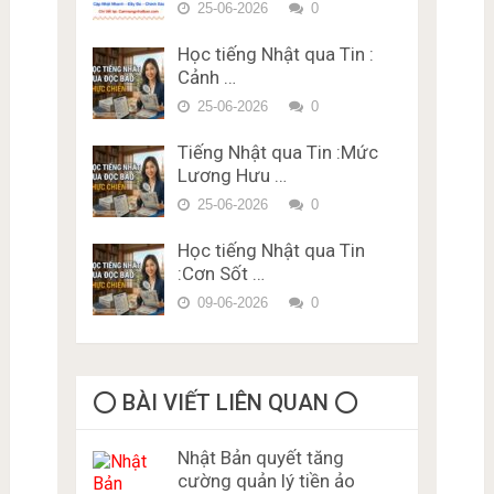
bằng lái xe ở Nhật Bản Miễn
25-06-2026
0
Trắc nghiệm JLPT N1 Từ
Phí Karimen 10 câu Đề 4
Vựng – Chữ Hán Đề 15
Học tiếng Nhật qua Tin :
Đề thi trắc nghiệm Lý thuyết
Cảnh …
bằng lái xe ở Nhật Bản Miễn
Phí Karimen 10 câu Đề 5
25-06-2026
0
Tiếng Nhật qua Tin :Mức
Lương Hưu …
25-06-2026
0
Học tiếng Nhật qua Tin
:Cơn Sốt …
09-06-2026
0
⭕️ BÀI VIẾT LIÊN QUAN ⭕️
Nhật Bản quyết tăng
cường quản lý tiền ảo