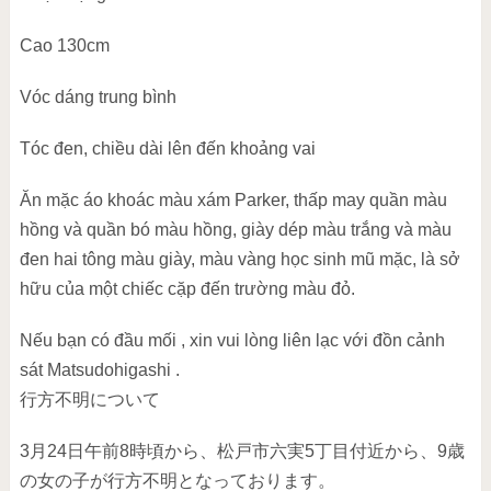
Cao 130cm
Vóc dáng trung bình
Tóc đen, chiều dài lên đến khoảng vai
Ăn mặc áo khoác màu xám Parker, thấp may quần màu
hồng và quần bó màu hồng, giày dép màu trắng và màu
đen hai tông màu giày, màu vàng học sinh mũ mặc, là sở
hữu của một chiếc cặp đến trường màu đỏ.
Nếu bạn có đầu mối , xin vui lòng liên lạc với đồn cảnh
sát Matsudohigashi .
行方不明について
3月24日午前8時頃から、松戸市六実5丁目付近から、9歳
の女の子が行方不明となっております。