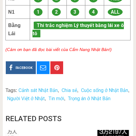
1
2
3
4
ALL
N1
Thi trắc nghiệm Lý thuyết bằng lái xe ô
Bằng
tô
Lái
(Cảm ơn bạn đã đọc bài viết của Cẩm Nang Nhật Bản!)
FACEBOOK
Cảnh sát Nhật Bản
Chia sẻ
Cuộc sống ở Nhật Bản
Tags:
,
,
,
Người Việt ở Nhật
Tin mới
Trọng án ở Nhật Bản
,
,
RELATED POSTS