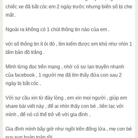
chiếc xe đã bắt cóc em 2 ngày trước nhưng biển số bị che
mất .
Ngoài ra không có 1 chút thông tin nào của em .
với số thông tin ít ỏi đó , tìm kiếm được em khó như nhìn 1
tấm bản đồ trắng .
Mình từng đọc trên mạng , nhờ có sự lan truyền nhanh
của facebook , 1 người mẹ đã tìm thấy đứa con sau 2
ngày bị bắt cóc .
Với sự cầu xin từ đáy lòng , em xin mọi người , giúp em
share bài viết này , để ai nhìn thấy con bé , liên lạc với
mình , để nó có thể trở về với gia đình .
Gia đình mình bây giờ như ngồi trên đống lửa , mẹ con bé
suy sụp hoàn toàn rồi .