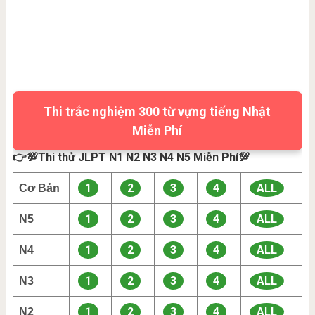
Thi trắc nghiệm 300 từ vựng tiếng Nhật
Miễn Phí
👉💯Thi thử JLPT N1 N2 N3 N4 N5 Miễn Phí💯
1
2
3
4
ALL
Cơ Bản
1
2
3
4
ALL
N5
1
2
3
4
ALL
N4
1
2
3
4
ALL
N3
1
2
3
4
ALL
N2