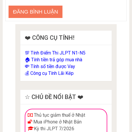
❤️ CÔNG CỤ TÍNH!
Tính Điểm Thi JLPT N1-N5
💯
Tính tiền trả góp mua nhà
🏠
Tính số tiền được Vay
💸
Công cụ Tính Lãi Kép
💰
☆ CHỦ ĐỀ NỔI BẬT ❤️
Thủ tục giảm thuế ở Nhật
Mua iPhone ở Nhật Bản
Kỳ thi JLPT 7/2026