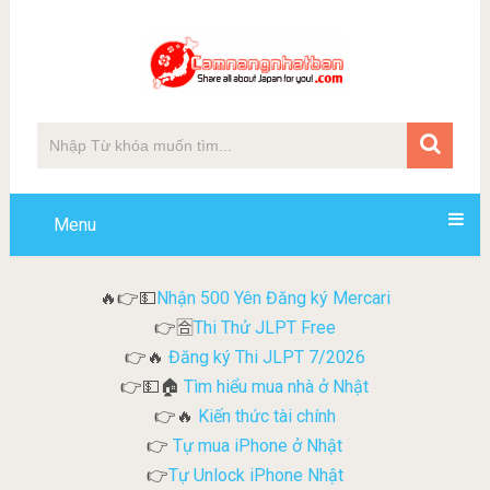
Menu
Nhận 500 Yên Đăng ký Mercari
🔥👉💵
Thi Thử JLPT Free
👉🈴
Đăng ký Thi JLPT 7/2026
👉🔥
Tìm hiểu mua nhà ở Nhật
👉💵🏠
Kiến thức tài chính
👉🔥
Tự mua iPhone ở Nhật
👉
Tự Unlock iPhone Nhật
👉