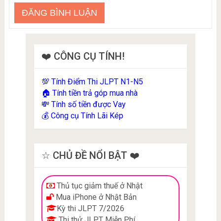
❤️ CÔNG CỤ TÍNH!
Tính Điểm Thi JLPT N1-N5
💯
Tính tiền trả góp mua nhà
🏠
Tính số tiền được Vay
💸
Công cụ Tính Lãi Kép
💰
☆ CHỦ ĐỀ NỔI BẬT ❤️
Thủ tục giảm thuế ở Nhật
Mua iPhone ở Nhật Bản
Kỳ thi JLPT 7/2026
Thi thử JLPT Miễn Phí