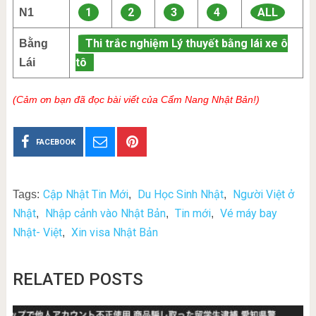
1
2
3
4
ALL
N1
Thi trắc nghiệm Lý thuyết bằng lái xe ô
Bằng
tô
Lái
(Cảm ơn bạn đã đọc bài viết của Cẩm Nang Nhật Bản!)
FACEBOOK
Cập Nhật Tin Mới
Du Học Sinh Nhật
Người Việt ở
Tags:
,
,
Nhật
Nhập cảnh vào Nhật Bản
Tin mới
Vé máy bay
,
,
,
Nhật- Việt
Xin visa Nhật Bản
,
RELATED POSTS