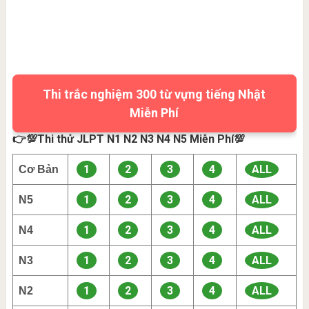
Thi trắc nghiệm 300 từ vựng tiếng Nhật
Miễn Phí
👉💯Thi thử JLPT N1 N2 N3 N4 N5 Miễn Phí💯
1
2
3
4
ALL
Cơ Bản
1
2
3
4
ALL
N5
1
2
3
4
ALL
N4
1
2
3
4
ALL
N3
1
2
3
4
ALL
N2