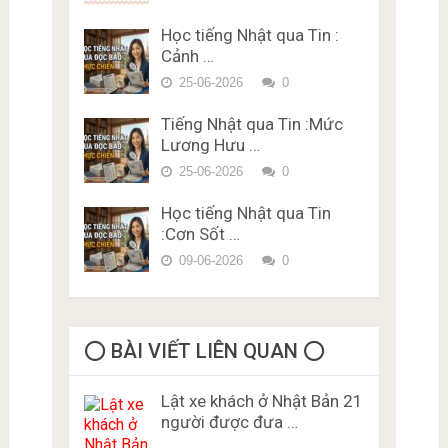
Trắc nghiệm JLPT N1 Từ
Phí Karimen 10 câu Đề 4
Vựng – Chữ Hán Đề 15
Học tiếng Nhật qua Tin :
Đề thi trắc nghiệm Lý thuyết
Cảnh …
bằng lái xe ở Nhật Bản Miễn
Phí Karimen 10 câu Đề 5
25-06-2026
0
Tiếng Nhật qua Tin :Mức
Lương Hưu …
25-06-2026
0
Học tiếng Nhật qua Tin
:Cơn Sốt …
09-06-2026
0
⭕️ BÀI VIẾT LIÊN QUAN ⭕️
Lật xe khách ở Nhật Bản 21
người được đưa …