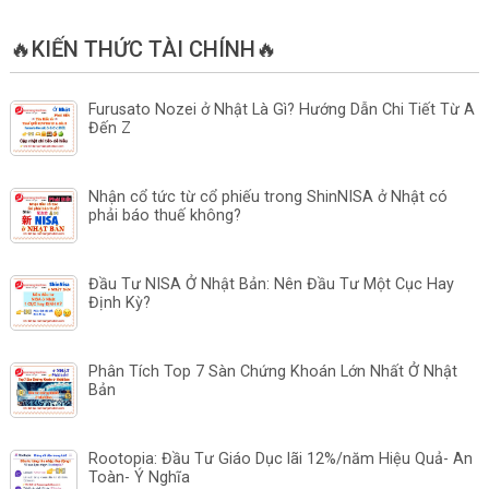
🔥KIẾN THỨC TÀI CHÍNH🔥
Furusato Nozei ở Nhật Là Gì? Hướng Dẫn Chi Tiết Từ A
Đến Z
Nhận cổ tức từ cổ phiếu trong ShinNISA ở Nhật có
phải báo thuế không?
Đầu Tư NISA Ở Nhật Bản: Nên Đầu Tư Một Cục Hay
Định Kỳ?
Phân Tích Top 7 Sàn Chứng Khoán Lớn Nhất Ở Nhật
Bản
Rootopia: Đầu Tư Giáo Dục lãi 12%/năm Hiệu Quả- An
Toàn- Ý Nghĩa