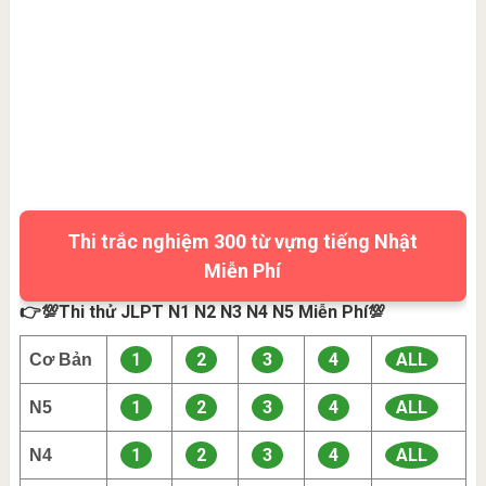
Thi trắc nghiệm 300 từ vựng tiếng Nhật
Miễn Phí
👉💯Thi thử JLPT N1 N2 N3 N4 N5 Miễn Phí💯
1
2
3
4
ALL
Cơ Bản
1
2
3
4
ALL
N5
1
2
3
4
ALL
N4