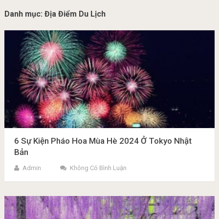
Danh mục:
Địa Điểm Du Lịch
6 Sự Kiện Pháo Hoa Mùa Hè 2024 Ở Tokyo Nhật
Bản
Admin
Không Có Bình Luận