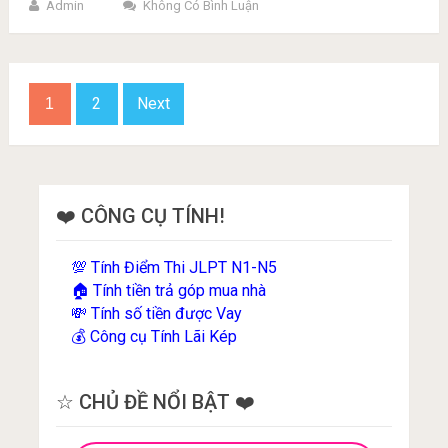
Admin
Không Có Bình Luận
Phân
2
Next
1
trang
bài
viết
❤️ CÔNG CỤ TÍNH!
Tính Điểm Thi JLPT N1-N5
💯
Tính tiền trả góp mua nhà
🏠
Tính số tiền được Vay
💸
Công cụ Tính Lãi Kép
💰
☆ CHỦ ĐỀ NỔI BẬT ❤️