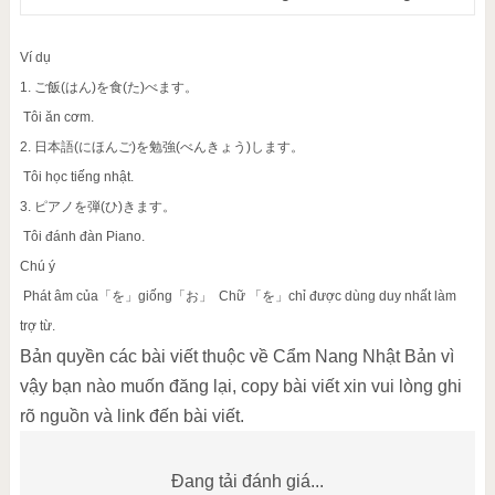
Ví dụ
1. ご飯(はん)を食(た)べます。
Tôi ăn cơm.
2. 日本語(にほんご)を勉強(べんきょう)します。
Tôi học tiếng nhật.
3. ピアノを弾(ひ)きます。
Tôi đánh đàn Piano.
Chú ý
Phát âm của「を」giống「お」 Chữ 「を」chỉ được dùng duy nhất làm
trợ từ.
Bản quyền các bài viết thuộc về Cẩm Nang Nhật Bản vì
vậy bạn nào muốn đăng lại, copy bài viết xin vui lòng ghi
rõ nguồn và link đến bài viết.
Đang tải đánh giá...