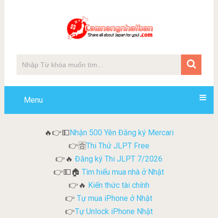
Menu
Nhận 500 Yên Đăng ký Mercari
🔥👉💵
Thi Thử JLPT Free
👉🈴
Đăng ký Thi JLPT 7/2026
👉🔥
Tìm hiểu mua nhà ở Nhật
👉💵🏠
Kiến thức tài chính
👉🔥
Tự mua iPhone ở Nhật
👉
Tự Unlock iPhone Nhật
👉