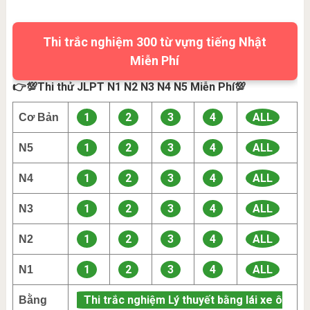
Thi trắc nghiệm 300 từ vựng tiếng Nhật
Miễn Phí
👉💯Thi thử JLPT N1 N2 N3 N4 N5 Miễn Phí💯
1
2
3
4
ALL
Cơ Bản
1
2
3
4
ALL
N5
1
2
3
4
ALL
N4
1
2
3
4
ALL
N3
1
2
3
4
ALL
N2
1
2
3
4
ALL
N1
Thi trắc nghiệm Lý thuyết bằng lái xe ô
Bằng