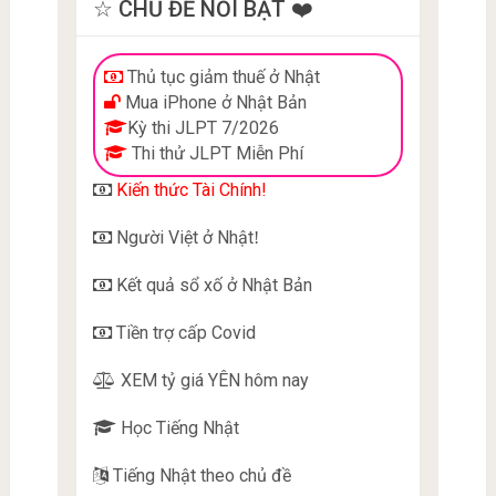
☆ CHỦ ĐỀ NỔI BẬT ❤️
Thủ tục giảm thuế ở Nhật
Mua iPhone ở Nhật Bản
Kỳ thi JLPT 7/2026
Thi thử JLPT Miễn Phí
Kiến thức Tài Chính!
Người Việt ở Nhật
!
Kết quả sổ xố ở Nhật Bản
Tiền trợ cấp Covid
XEM tỷ giá YÊN hôm nay
Học Tiếng Nhật
Tiếng Nhật theo chủ đề