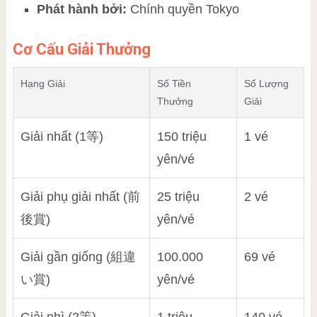
Phát hành bởi:
Chính quyền Tokyo
Cơ Cấu Giải Thưởng
Hạng Giải
Số Tiền
Số Lượng
Thưởng
Giải
Giải nhất (1等)
150 triệu
1 vé
yên/vé
Giải phụ giải nhất (前
25 triệu
2 vé
後賞)
yên/vé
Giải gần giống (組違
100.000
69 vé
い賞)
yên/vé