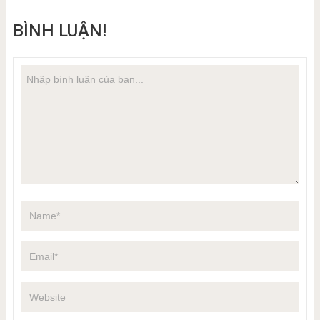
BÌNH LUẬN!