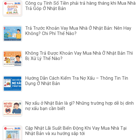
Công cụ Tính Số Tiền phải trả hàng tháng khi Mua Nhà
Trả Góp Ở Nhật Bản
Trả Trước Khoản Vay Mua Nhà Ở Nhật Bản: Nên Hay
Không? Chi Phí Thế Nào?
Không Trả Được Khoản Vay Mua Nhà Ở Nhật Bản Thì
Bị Xử Lý Thế Nào?
Hướng Dẫn Cách Kiểm Tra Nợ Xấu – Thông Tin Tín
Dụng Ở Nhật Bản
Nợ xấu ở Nhật Bản là gì? Những trường hợp dễ bị dính
nợ xấu bạn cần biết
Cập Nhật Lãi Suất Biến Động Khi Vay Mua Nhà Tại
Nhật Bản và xu hướng sắp tới