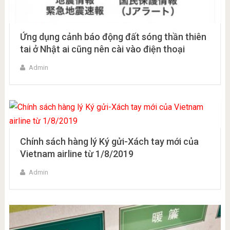
Ứng dụng cảnh báo động đất sóng thần thiên
tai ở Nhật ai cũng nên cài vào điện thoại
Admin
Chính sách hàng lý Ký gửi-Xách tay mới của
Vietnam airline từ 1/8/2019
Admin