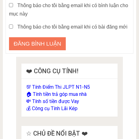
Thông báo cho tôi bằng email khi có bình luận cho
mục này
Thông báo cho tôi bằng email khi có bài đăng mới
❤️ CÔNG CỤ TÍNH!
Tính Điểm Thi JLPT N1-N5
💯
Tính tiền trả góp mua nhà
🏠
Tính số tiền được Vay
💸
Công cụ Tính Lãi Kép
💰
☆ CHỦ ĐỀ NỔI BẬT ❤️