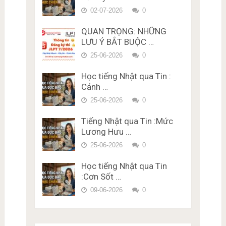
Vựng – Chữ Hán Đề 12
Đề thi trắc nghiệm Lý thuyết
02-07-2026
0
Trắc nghiệm JLPT N1 Từ
bằng lái xe ở Nhật Bản Miễn
Vựng – Chữ Hán Đề 13
Phí Karimen 10 câu Đề 3
QUAN TRỌNG: NHỮNG
Trắc nghiệm JLPT N1 Từ
LƯU Ý BẮT BUỘC …
Đề thi trắc nghiệm Lý thuyết
Vựng – Chữ Hán Đề 14
bằng lái xe ở Nhật Bản Miễn
25-06-2026
0
Trắc nghiệm JLPT N1 Từ
Phí Karimen 10 câu Đề 4
Vựng – Chữ Hán Đề 15
Học tiếng Nhật qua Tin :
Đề thi trắc nghiệm Lý thuyết
Cảnh …
bằng lái xe ở Nhật Bản Miễn
Phí Karimen 10 câu Đề 5
25-06-2026
0
Tiếng Nhật qua Tin :Mức
Lương Hưu …
25-06-2026
0
Học tiếng Nhật qua Tin
:Cơn Sốt …
09-06-2026
0