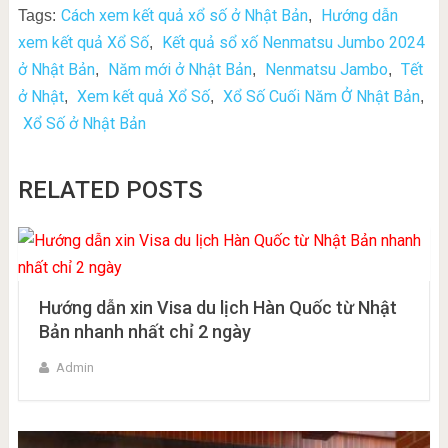
Cách xem kết quả xổ số ở Nhật Bản
Hướng dẫn
Tags:
,
xem kết quả Xổ Số
Kết quả sổ xố Nenmatsu Jumbo 2024
,
ở Nhật Bản
Năm mới ở Nhật Bản
Nenmatsu Jambo
Tết
,
,
,
ở Nhật
Xem kết quả Xổ Số
Xổ Số Cuối Năm Ở Nhật Bản
,
,
,
Xổ Số ở Nhật Bản
RELATED POSTS
Hướng dẫn xin Visa du lịch Hàn Quốc từ Nhật
Bản nhanh nhất chỉ 2 ngày
Admin