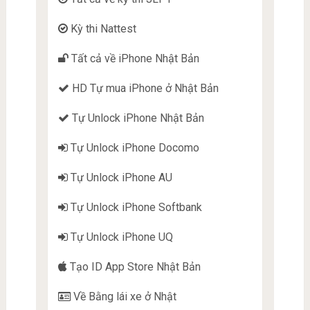
Kỳ thi Nattest
Tất cả về iPhone Nhật Bản
HD Tự mua iPhone ở Nhật Bản
Tự Unlock iPhone Nhật Bản
Tự Unlock iPhone Docomo
Tự Unlock iPhone AU
Tự Unlock iPhone Softbank
Tự Unlock iPhone UQ
Tạo ID App Store Nhật Bản
Về Bằng lái xe ở Nhật