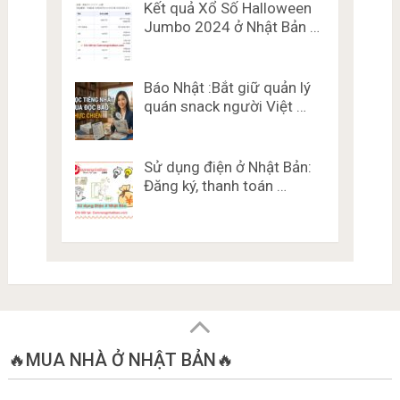
Kết quả Xổ Số Halloween
Jumbo 2024 ở Nhật Bản …
Báo Nhật :Bắt giữ quản lý
quán snack người Việt …
Sử dụng điện ở Nhật Bản:
Đăng ký, thanh toán …
🔥MUA NHÀ Ở NHẬT BẢN🔥