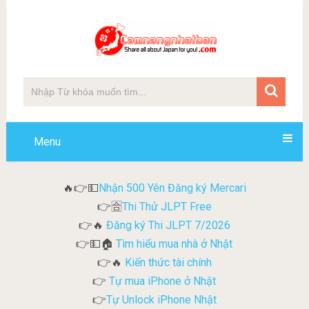
Menu
Nhận 500 Yên Đăng ký Mercari
🔥👉💵
Thi Thử JLPT Free
👉🈴
Đăng ký Thi JLPT 7/2026
👉🔥
Tìm hiểu mua nhà ở Nhật
👉💵🏠
Kiến thức tài chính
👉🔥
Tự mua iPhone ở Nhật
👉
Tự Unlock iPhone Nhật
👉