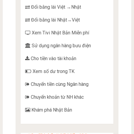
Đổi bằng lái Việt →Nhật
Đổi bằng lái Nhật→Việt
Xem Tivi Nhật Bản Miễn phí
Sử dụng ngân hàng bưu điện
Cho tiền vào tài khoản
Xem số dư trong TK
Chuyển tiền cùng Ngân hàng
Chuyển khoản từ NH khác
Khám phá Nhật Bản