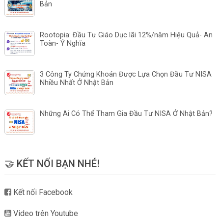
Bản
Rootopia: Đầu Tư Giáo Dục lãi 12%/năm Hiệu Quả- An
Toàn- Ý Nghĩa
3 Công Ty Chứng Khoán Được Lựa Chọn Đầu Tư NISA
Nhiều Nhất Ở Nhật Bản
Những Ai Có Thể Tham Gia Đầu Tư NISA Ở Nhật Bản?
🤝 KẾT NỐI BẠN NHÉ!
Kết nối Facebook
Video trên Youtube