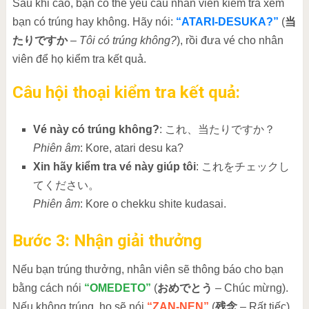
Sau khi cào, bạn có thể yêu cầu nhân viên kiểm tra xem
bạn có trúng hay không. Hãy nói:
“ATARI-DESUKA?”
(
当
たりですか
–
Tôi có trúng không?
), rồi đưa vé cho nhân
viên để họ kiểm tra kết quả.
Câu hội thoại kiểm tra kết quả:
Vé này có trúng không?
: これ、当たりですか？
Phiên âm
: Kore, atari desu ka?
Xin hãy kiểm tra vé này giúp tôi
: これをチェックし
てください。
Phiên âm
: Kore o chekku shite kudasai.
Bước 3: Nhận giải thưởng
Nếu bạn trúng thưởng, nhân viên sẽ thông báo cho bạn
bằng cách nói
“OMEDETO”
(
おめでとう
– Chúc mừng).
Nếu không trúng, họ sẽ nói
“ZAN-NEN”
(
残念
– Rất tiếc).