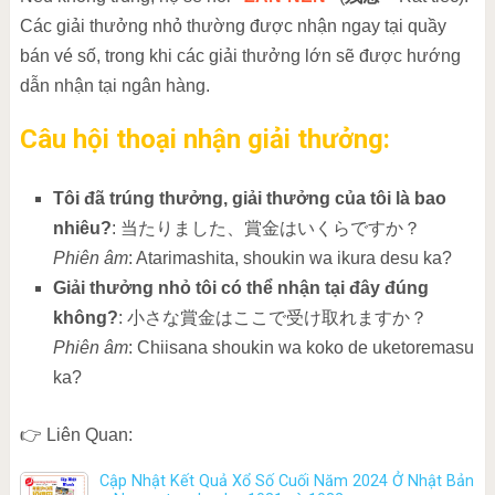
Các giải thưởng nhỏ thường được nhận ngay tại quầy
bán vé số, trong khi các giải thưởng lớn sẽ được hướng
dẫn nhận tại ngân hàng.
Câu hội thoại nhận giải thưởng:
Tôi đã trúng thưởng, giải thưởng của tôi là bao
nhiêu?
: 当たりました、賞金はいくらですか？
Phiên âm
: Atarimashita, shoukin wa ikura desu ka?
Giải thưởng nhỏ tôi có thể nhận tại đây đúng
không?
: 小さな賞金はここで受け取れますか？
Phiên âm
: Chiisana shoukin wa koko de uketoremasu
ka?
👉 Liên Quan:
Cập Nhật Kết Quả Xổ Số Cuối Năm 2024 Ở Nhật Bản