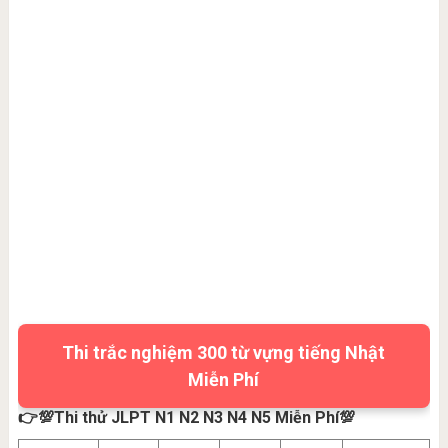
Thi trắc nghiệm 300 từ vựng tiếng Nhật
Miễn Phí
👉💯Thi thử JLPT N1 N2 N3 N4 N5 Miễn Phí💯