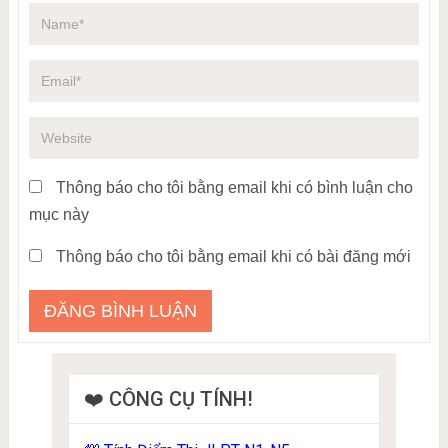
Thông báo cho tôi bằng email khi có bình luận cho
mục này
Thông báo cho tôi bằng email khi có bài đăng mới
❤️ CÔNG CỤ TÍNH!