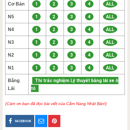
1
2
3
4
ALL
Cơ Bản
1
2
3
4
ALL
N5
1
2
3
4
ALL
N4
1
2
3
4
ALL
N3
1
2
3
4
ALL
N2
1
2
3
4
ALL
N1
Thi trắc nghiệm Lý thuyết bằng lái xe ô
Bằng
tô
Lái
(Cảm ơn bạn đã đọc bài viết của Cẩm Nang Nhật Bản!)
FACEBOOK