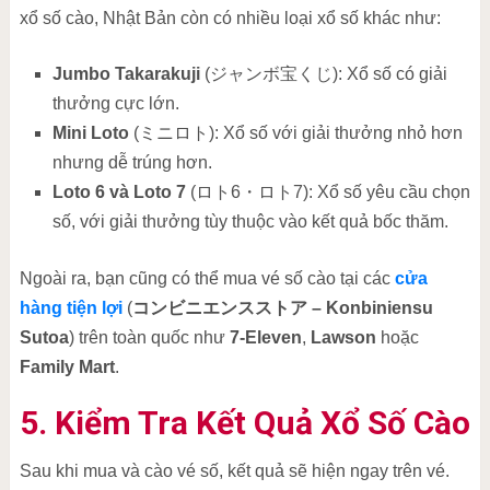
xổ số cào, Nhật Bản còn có nhiều loại xổ số khác như:
Jumbo Takarakuji
(ジャンボ宝くじ): Xổ số có giải
thưởng cực lớn.
Mini Loto
(ミニロト): Xổ số với giải thưởng nhỏ hơn
nhưng dễ trúng hơn.
Loto 6 và Loto 7
(ロト6・ロト7): Xổ số yêu cầu chọn
số, với giải thưởng tùy thuộc vào kết quả bốc thăm.
Ngoài ra, bạn cũng có thể mua vé số cào tại các
cửa
hàng tiện lợi
(
コンビニエンスストア – Konbiniensu
Sutoa
) trên toàn quốc như
7-Eleven
,
Lawson
hoặc
Family Mart
.
5. Kiểm Tra Kết Quả Xổ Số Cào
Sau khi mua và cào vé số, kết quả sẽ hiện ngay trên vé.