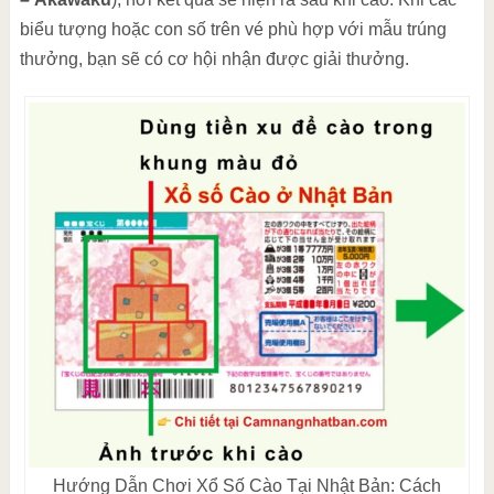
biểu tượng hoặc con số trên vé phù hợp với mẫu trúng
thưởng, bạn sẽ có cơ hội nhận được giải thưởng.
Hướng Dẫn Chơi Xổ Số Cào Tại Nhật Bản: Cách