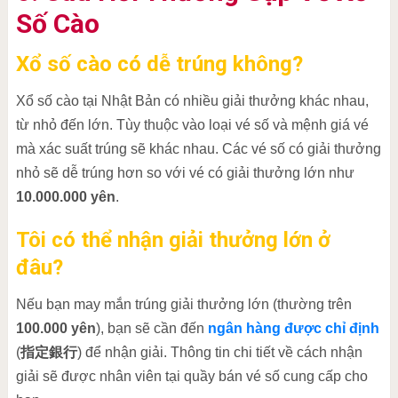
Số Cào
Xổ số cào có dễ trúng không?
Xổ số cào tại Nhật Bản có nhiều giải thưởng khác nhau,
từ nhỏ đến lớn. Tùy thuộc vào loại vé số và mệnh giá vé
mà xác suất trúng sẽ khác nhau. Các vé số có giải thưởng
nhỏ sẽ dễ trúng hơn so với vé có giải thưởng lớn như
10.000.000 yên
.
Tôi có thể nhận giải thưởng lớn ở
đâu?
Nếu bạn may mắn trúng giải thưởng lớn (thường trên
100.000 yên
), bạn sẽ cần đến
ngân hàng được chỉ định
(
指定銀行
) để nhận giải. Thông tin chi tiết về cách nhận
giải sẽ được nhân viên tại quầy bán vé số cung cấp cho