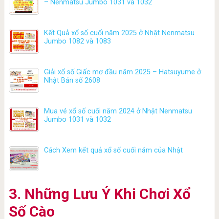
– Nenmatsu Jumbo 1031 và 1032
Kết Quả xổ số cuối năm 2025 ở Nhật Nenmatsu
Jumbo 1082 và 1083
Giải xổ số Giấc mơ đầu năm 2025 – Hatsuyume ở
Nhật Bản số 2608
Mua vé xổ số cuối năm 2024 ở Nhật Nenmatsu
Jumbo 1031 và 1032
Cách Xem kết quả xổ số cuối năm của Nhật
3. Những Lưu Ý Khi Chơi Xổ
Số Cào