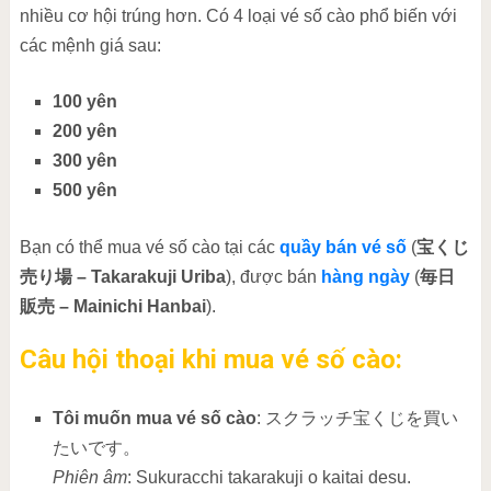
nhiều cơ hội trúng hơn. Có 4 loại vé số cào phổ biến với
các mệnh giá sau:
100 yên
200 yên
300 yên
500 yên
Bạn có thể mua vé số cào tại các
quầy bán vé số
(
宝くじ
売り場 – Takarakuji Uriba
), được bán
hàng ngày
(
毎日
販売 – Mainichi Hanbai
).
Câu hội thoại khi mua vé số cào:
Tôi muốn mua vé số cào
: スクラッチ宝くじを買い
たいです。
Phiên âm
: Sukuracchi takarakuji o kaitai desu.