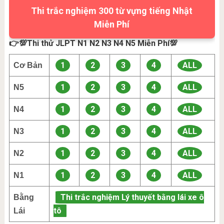
Thi trắc nghiệm 300 từ vựng tiếng Nhật
Miễn Phí
👉💯Thi thử JLPT N1 N2 N3 N4 N5 Miễn Phí💯
1
2
3
4
ALL
Cơ Bản
1
2
3
4
ALL
N5
1
2
3
4
ALL
N4
1
2
3
4
ALL
N3
1
2
3
4
ALL
N2
1
2
3
4
ALL
N1
Thi trắc nghiệm Lý thuyết bằng lái xe ô
Bằng
tô
Lái