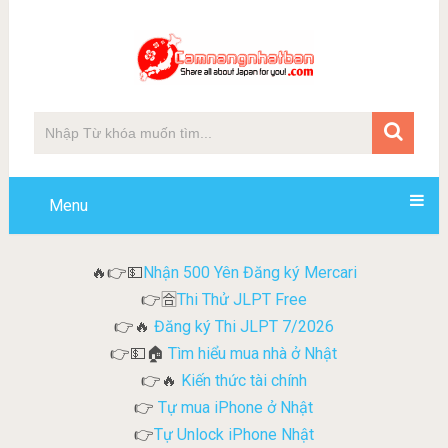
Menu
Nhận 500 Yên Đăng ký Mercari
🔥👉💵
Thi Thử JLPT Free
👉🈴
Đăng ký Thi JLPT 7/2026
👉🔥
Tìm hiểu mua nhà ở Nhật
👉💵🏠
Kiến thức tài chính
👉🔥
Tự mua iPhone ở Nhật
👉
Tự Unlock iPhone Nhật
👉