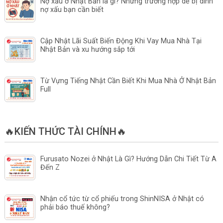
Nợ xấu ở Nhật Bản là gì? Những trường hợp dễ bị dính
nợ xấu bạn cần biết
Cập Nhật Lãi Suất Biến Động Khi Vay Mua Nhà Tại
Nhật Bản và xu hướng sắp tới
Từ Vựng Tiếng Nhật Cần Biết Khi Mua Nhà Ở Nhật Bản
Full
🔥KIẾN THỨC TÀI CHÍNH🔥
Furusato Nozei ở Nhật Là Gì? Hướng Dẫn Chi Tiết Từ A
Đến Z
Nhận cổ tức từ cổ phiếu trong ShinNISA ở Nhật có
phải báo thuế không?