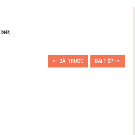
 biết
BÀI TRƯỚC
BÀI TIẾP