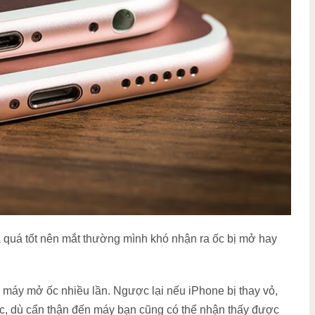
 quá tốt nên mắt thường mình khó nhận ra ốc bị mở hay
 máy mở ốc nhiều lần. Ngược lại nếu iPhone bị thay vỏ,
ước, dù cẩn thận đến máy bạn cũng có thể nhận thấy được