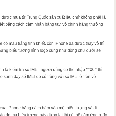
 được mua từ Trung Quốc sản xuất lậu chứ không phải là
biệt bằng cách cảm nhận bằng tay, vỏ chính hãng thường
ẽ có màu trắng tinh khiết, còn iPhone đã được thay vỏ thì
hững biểu tượng hình logo cũng như dòng chữ dưới sẽ
h là kiểm tra số IMEI, người dùng có thể nhập *#06# thì
o sánh dãy số IMEI đó có trùng với số IMEI ở trên vỏ
của iPhone bằng cách bấm vào một biểu tượng và di
 nào đó mà biểu tượng này dừng lại thì có thể cảm ứng ở đó