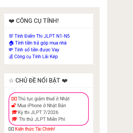
❤️ CÔNG CỤ TÍNH!
Tính Điểm Thi JLPT N1-N5
💯
Tính tiền trả góp mua nhà
🏠
Tính số tiền được Vay
💸
Công cụ Tính Lãi Kép
💰
☆ CHỦ ĐỀ NỔI BẬT ❤️
Thủ tục giảm thuế ở Nhật
Mua iPhone ở Nhật Bản
Kỳ thi JLPT 7/2026
Thi thử JLPT Miễn Phí
Kiến thức Tài Chính!