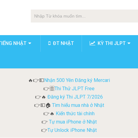
TIẾNG NHẬT
ĐT NHẬT
KỲ THI JLPT
Nhận 500 Yên Đăng ký Mercari
🔥👉💵
Thi Thử JLPT Free
👉🈴
Đăng ký Thi JLPT 7/2026
👉🔥
Tìm hiểu mua nhà ở Nhật
👉💵🏠
Kiến thức tài chính
👉🔥
Tự mua iPhone ở Nhật
👉
Tự Unlock iPhone Nhật
👉