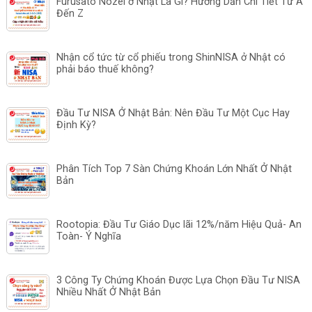
Furusato Nozei ở Nhật Là Gì? Hướng Dẫn Chi Tiết Từ A
Đến Z
Nhận cổ tức từ cổ phiếu trong ShinNISA ở Nhật có
phải báo thuế không?
Đầu Tư NISA Ở Nhật Bản: Nên Đầu Tư Một Cục Hay
Định Kỳ?
Phân Tích Top 7 Sàn Chứng Khoán Lớn Nhất Ở Nhật
Bản
Rootopia: Đầu Tư Giáo Dục lãi 12%/năm Hiệu Quả- An
Toàn- Ý Nghĩa
3 Công Ty Chứng Khoán Được Lựa Chọn Đầu Tư NISA
Nhiều Nhất Ở Nhật Bản