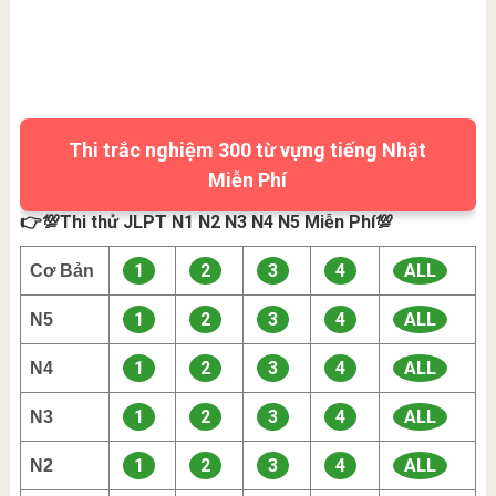
Thi trắc nghiệm 300 từ vựng tiếng Nhật
Miễn Phí
👉💯Thi thử JLPT N1 N2 N3 N4 N5 Miễn Phí💯
1
2
3
4
ALL
Cơ Bản
1
2
3
4
ALL
N5
1
2
3
4
ALL
N4
1
2
3
4
ALL
N3
1
2
3
4
ALL
N2