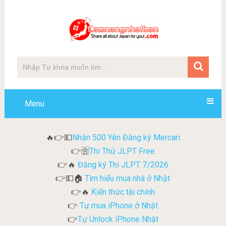
Menu
Nhận 500 Yên Đăng ký Mercari
🔥👉💵
Thi Thử JLPT Free
👉🈴
Đăng ký Thi JLPT 7/2026
👉🔥
Tìm hiểu mua nhà ở Nhật
👉💵🏠
Kiến thức tài chính
👉🔥
Tự mua iPhone ở Nhật
👉
Tự Unlock iPhone Nhật
👉