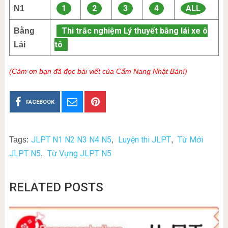
1
2
3
4
ALL
N1
Thi trắc nghiệm Lý thuyết bằng lái xe ô
Bằng
tô
Lái
(Cảm ơn bạn đã đọc bài viết của Cẩm Nang Nhật Bản!)
FACEBOOK
JLPT N1 N2 N3 N4 N5
Luyện thi JLPT
Từ Mới
Tags:
,
,
JLPT N5
Từ Vựng JLPT N5
,
RELATED POSTS