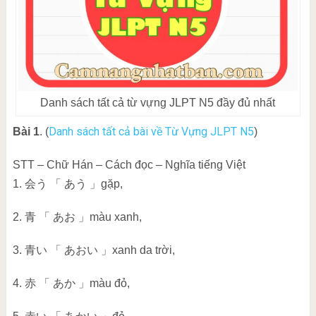
Danh sách tất cả từ vựng JLPT N5 đầy đủ nhất
Danh sách tất cả bài về Từ Vựng JLPT N5
Bài 1
. (
)
STT – Chữ Hán – Cách đọc – Nghĩa tiếng Việt
1. 会う 「 あう 」gặp,
2. 青 「 あお 」màu xanh,
3. 青い 「 あおい 」xanh da trời,
4. 赤 「 あか 」màu đỏ,