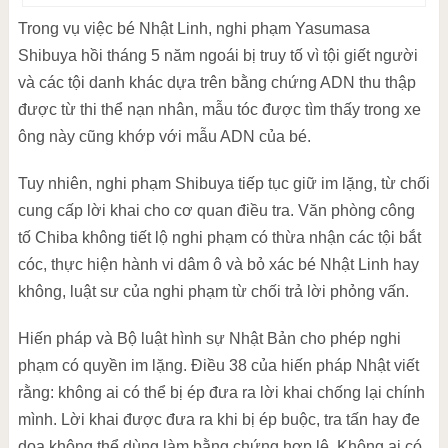
Trong vụ việc bé Nhật Linh, nghi phạm Yasumasa
Shibuya hồi tháng 5 năm ngoái bị truy tố vì tội giết người
và các tội danh khác dựa trên bằng chứng ADN thu thập
được từ thi thể nạn nhân, mẫu tóc được tìm thấy trong xe
ông này cũng khớp với mẫu ADN của bé.
Tuy nhiên, nghi phạm Shibuya tiếp tục giữ im lặng, từ chối
cung cấp lời khai cho cơ quan điều tra. Văn phòng công
tố Chiba không tiết lộ nghi phạm có thừa nhận các tội bắt
cóc, thực hiện hành vi dâm ô và bỏ xác bé Nhật Linh hay
không, luật sư của nghi phạm từ chối trả lời phỏng vấn.
Hiến pháp và Bộ luật hình sự Nhật Bản cho phép nghi
phạm có quyền im lặng. Điều 38 của hiến pháp Nhật viết
rằng: không ai có thể bị ép đưa ra lời khai chống lại chính
mình. Lời khai được đưa ra khi bị ép buộc, tra tấn hay đe
dọa không thể dùng làm bằng chứng hợp lệ. Không ai có