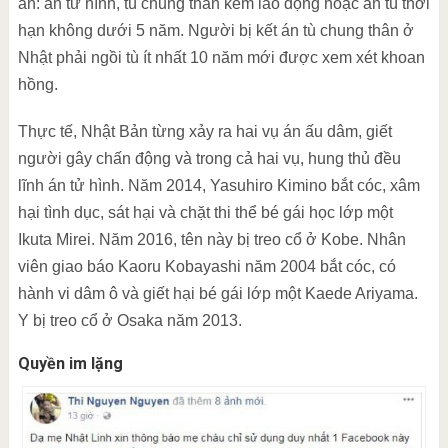
án: án tử hình, tù chung thân kèm lao động hoặc án tù thời
hạn không dưới 5 năm. Người bị kết án tù chung thân ở
Nhật phải ngồi tù ít nhất 10 năm mới được xem xét khoan
hồng.
Thực tế, Nhật Bản từng xảy ra hai vụ án ấu dâm, giết
người gây chấn động và trong cả hai vụ, hung thủ đều
lĩnh án tử hình. Năm 2014, Yasuhiro Kimino bắt cóc, xâm
hại tình dục, sát hại và chặt thi thể bé gái học lớp một
Ikuta Mirei. Năm 2016, tên này bị treo cổ ở Kobe. Nhân
viên giao báo Kaoru Kobayashi năm 2004 bắt cóc, có
hành vi dâm ô và giết hại bé gái lớp một Kaede Ariyama.
Y bị treo cổ ở Osaka năm 2013.
Quyền im lặng