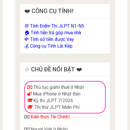
❤️ CÔNG CỤ TÍNH!
Tính Điểm Thi JLPT N1-N5
💯
Tính tiền trả góp mua nhà
🏠
Tính số tiền được Vay
💸
Công cụ Tính Lãi Kép
💰
☆ CHỦ ĐỀ NỔI BẬT ❤️
Thủ tục giảm thuế ở Nhật
Mua iPhone ở Nhật Bản
Kỳ thi JLPT 7/2026
Thi thử JLPT Miễn Phí
Kiến thức Tài Chính!
Người Việt ở Nhật
!