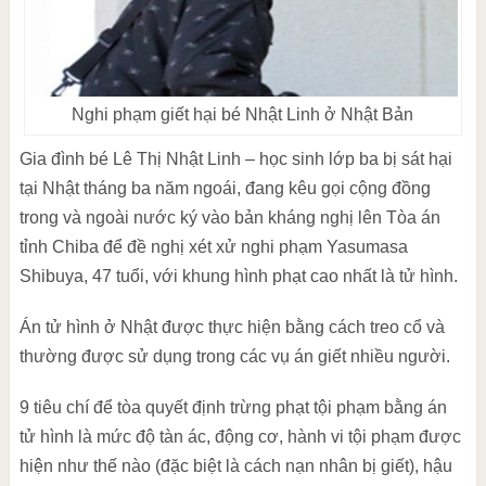
Nghi phạm giết hại bé Nhật Linh ở Nhật Bản
Gia đình bé Lê Thị Nhật Linh – học sinh lớp ba bị sát hại
tại Nhật tháng ba năm ngoái, đang kêu gọi cộng đồng
trong và ngoài nước ký vào bản kháng nghị lên Tòa án
tỉnh Chiba để đề nghị xét xử nghi phạm Yasumasa
Shibuya, 47 tuổi, với khung hình phạt cao nhất là tử hình.
Án tử hình ở Nhật được thực hiện bằng cách treo cổ và
thường được sử dụng trong các vụ án giết nhiều người.
9 tiêu chí để tòa quyết định trừng phạt tội phạm bằng án
tử hình là mức độ tàn ác, động cơ, hành vi tội phạm được
hiện như thế nào (đặc biệt là cách nạn nhân bị giết), hậu