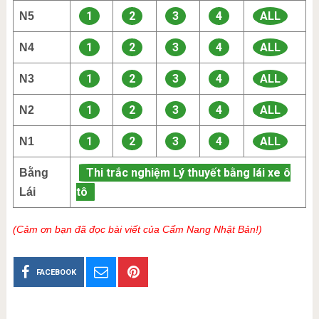
1
2
3
4
ALL
N5
1
2
3
4
ALL
N4
1
2
3
4
ALL
N3
1
2
3
4
ALL
N2
1
2
3
4
ALL
N1
Thi trắc nghiệm Lý thuyết bằng lái xe ô
Bằng
tô
Lái
(Cảm ơn bạn đã đọc bài viết của Cẩm Nang Nhật Bản!)
FACEBOOK