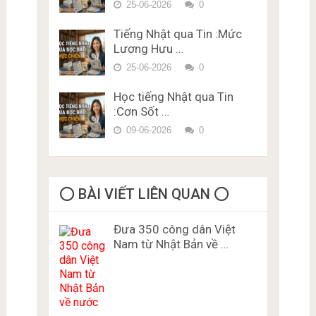
Phí Karimen 10 câu Đề 5
25-06-2026
0
Tiếng Nhật qua Tin :Mức
Lương Hưu …
25-06-2026
0
Học tiếng Nhật qua Tin
:Cơn Sốt …
09-06-2026
0
⭕️ BÀI VIẾT LIÊN QUAN ⭕️
Đưa 350 công dân Việt
Nam từ Nhật Bản về …