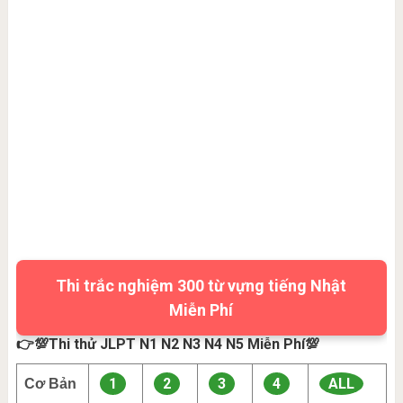
Thi trắc nghiệm 300 từ vựng tiếng Nhật
Miễn Phí
👉💯Thi thử JLPT N1 N2 N3 N4 N5 Miễn Phí💯
1
2
3
4
ALL
Cơ Bản