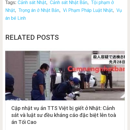
Cảnh sát Nhật
Cảnh sát Nhật Bản
Tội phạm ở
Tags:
,
,
Nhật
Trọng án ở Nhật Bản
Vi Phạm Pháp Luật Nhật
Vụ
,
,
,
án bé Linh
RELATED POSTS
Cập nhật vụ án TTS Việt bị giết ở Nhật: Cảnh
sát và luật sư đều kháng cáo đặc biệt lên toà
án Tối Cao