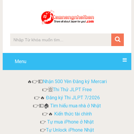
Menu
Nhận 500 Yên Đăng ký Mercari
🔥👉💵
Thi Thử JLPT Free
👉🈴
Đăng ký Thi JLPT 7/2026
👉🔥
Tìm hiểu mua nhà ở Nhật
👉💵🏠
Kiến thức tài chính
👉🔥
Tự mua iPhone ở Nhật
👉
Tự Unlock iPhone Nhật
👉