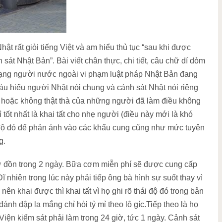
̣t rất giỏi tiếng Việt và am hiểu thủ tục “sau khi được
t Nhật Bản”. Bài viết chân thực, chi tiết, câu chữ dí dỏm
 trạng người nước ngoài vi phạm luật pháp Nhật Bản đang
háu hiểu người Nhật nói chung và cảnh sát Nhật nói riêng
h hoặc không thật thà của những người đã làm điều không
 tốt nhất là khai tất cho nhẹ người (điều này mới là khó
i độ đó để phản ánh vào các khẩu cung cũng như mức tuyên
g.
 ở đồn trong 2 ngày. Bữa cơm miễn phí sẽ được cung cấp
nhiên trong lúc này phải tiếp ông bà hình sự suốt thay vì
nên khai được thì khai tất vì họ ghi rõ thái độ đó trong bản
đánh đập la mắng chỉ hỏi tỷ mỉ theo lô gíc.Tiếp theo là họ
ện kiểm sát phải làm trong 24 giờ, tức 1 ngày. Cảnh sát