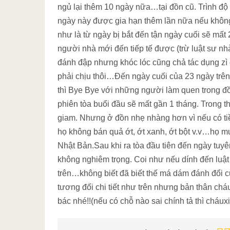
ngủ lại thêm 10 ngày nữa…tại đồn cũ. Trình độ
ngày này được gia hạn thêm lần nữa nếu không 
như là từ ngày bị bắt đến tận ngày cuối sẽ mấ
người nhà mới đến tiếp tế được (trừ luật sư nh
đánh đập nhưng khóc lóc cũng chả tác dụng zì đ
phải chịu thôi…Đến ngày cuối của 23 ngày trên 
thì Bye Bye với những người làm quen trong đồ
phiên tòa buổi đầu sẽ mất gần 1 tháng. Trong 
giam. Nhưng ở đồn nhẹ nhàng hơn vì nếu có tiề
họ không bán quả ớt, ớt xanh, ớt bột v.v…họ m
Nhật Bản.Sau khi ra tòa đầu tiên đến ngày tuyê
không nghiêm trọng. Coi như nếu dính đến luật N
trên…không biết đã biết thế má dám đánh đổi 
tương đối chi tiết như trên nhưng bản thân ch
bác nhé!!(nếu có chỗ nào sai chính tả thì cháuxin