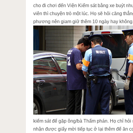
cho đi chơi đến Viện Kiểm sát bằng xe buýt n
viên thì chuyện trò một lúc. Họ sẽ hỏi căng thẳ
phương nên giam giữ thêm 10 ngày hay không.
kiểm sát để gặp ông/bà Thẩm phán. Họ chỉ hỏi 
nhận được giấy mời tiếp tục ở lại thêm để ăn c