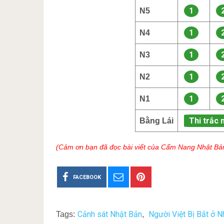
1
N5
1
N4
1
N3
1
N2
1
N1
Thi trắc 
Bằng Lái
(Cảm ơn bạn đã đọc bài viết của Cẩm Nang Nhật Bả
FACEBOOK
Cảnh sát Nhật Bản
Người Việt Bị Bắt ở N
Tags:
,