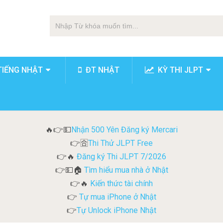
TIẾNG NHẬT
ĐT NHẬT
KỲ THI JLPT
Nhận 500 Yên Đăng ký Mercari
🔥👉💵
Thi Thử JLPT Free
👉🈴
Đăng ký Thi JLPT 7/2026
👉🔥
Tìm hiểu mua nhà ở Nhật
👉💵🏠
Kiến thức tài chính
👉🔥
Tự mua iPhone ở Nhật
👉
Tự Unlock iPhone Nhật
👉