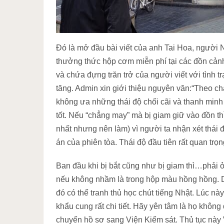
Đó là mở đầu bài viết của anh Tai Hoa, người Nhâ
thưởng thức hộp cơm miễn phí tại các đồn cảnh sá
và chứa đựng trăn trở của người viết với tình
tăng. Admin xin giới thiệu nguyên văn:“Theo c
không ưa những thái độ chối cãi và thanh min
tốt. Nếu “chẳng may” mà bị giam giữ vào đồn thì
nhất nhưng nên làm) vì người ta nhận xét thá
án của phiên tòa. Thái độ đầu tiên rất quan trọn
Ban đầu khi bị bắt cũng như bị giam thì…phải
nếu không nhầm là trong hộp màu hồng hồng. Dĩ 
đó có thể tranh thủ học chút tiếng Nhật. Lúc này 
khẩu cung rất chi tiết. Hãy yên tâm là họ không 
chuyển hồ sơ sang Viện Kiểm sát. Thủ tục này Vi