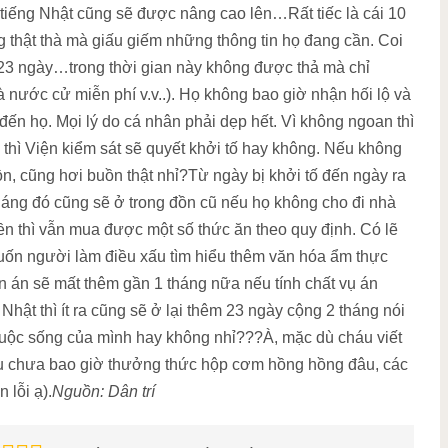
 tiếng Nhật cũng sẽ được nâng cao lên…Rất tiếc là cái 10
thật thà mà giấu giếm những thông tin họ đang cần. Coi
t 23 ngày…trong thời gian này không được thả mà chỉ
à nước cử miễn phí v.v..). Họ không bao giờ nhận hối lộ và
ến họ. Mọi lý do cá nhân phải dẹp hết. Vì không ngoan thì
thì Viện kiểm sát sẽ quyết khởi tố hay không. Nếu không
n, cũng hơi buồn thật nhỉ?Từ ngày bị khởi tố đến ngày ra
tháng đó cũng sẽ ở trong đồn cũ nếu họ không cho đi nhà
n thì vẫn mua được một số thức ăn theo quy định. Có lẽ
uốn người làm điều xấu tìm hiểu thêm văn hóa ẩm thực
n án sẽ mất thêm gần 1 tháng nữa nếu tính chất vụ án
hật thì ít ra cũng sẽ ở lại thêm 23 ngày cộng 2 tháng nói
cuộc sống của mình hay không nhỉ???À, mặc dù cháu viết
áu chưa bao giờ thưởng thức hộp cơm hồng hồng đâu, các
 lỗi ạ).
Nguồn: Dân trí