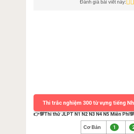
Đánh giá bài viết này:
Thi trắc nghiệm 300 từ vựng tiếng Nh
👉💯Thi thử JLPT N1 N2 N3 N4 N5 Miễn Phí
1
Cơ Bản