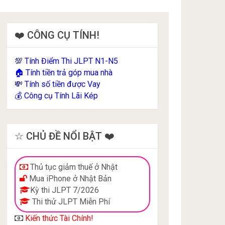
❤️ CÔNG CỤ TÍNH!
Tính Điểm Thi JLPT N1-N5
💯
Tính tiền trả góp mua nhà
🏠
Tính số tiền được Vay
💸
Công cụ Tính Lãi Kép
💰
☆ CHỦ ĐỀ NỔI BẬT ❤️
Thủ tục giảm thuế ở Nhật
Mua iPhone ở Nhật Bản
Kỳ thi JLPT 7/2026
Thi thử JLPT Miễn Phí
Kiến thức Tài Chính!