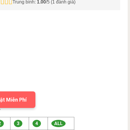
Trung bình:
1.00
/5 (
1
đánh giá)
ật Miễn Phí

2
3
4
ALL