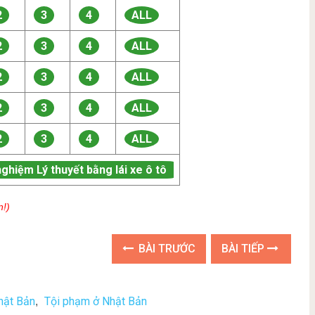
2
3
4
ALL
2
3
4
ALL
2
3
4
ALL
2
3
4
ALL
2
3
4
ALL
nghiệm Lý thuyết bằng lái xe ô tô
n!)
BÀI TRƯỚC
BÀI TIẾP
hật Bản
Tội phạm ở Nhật Bản
,