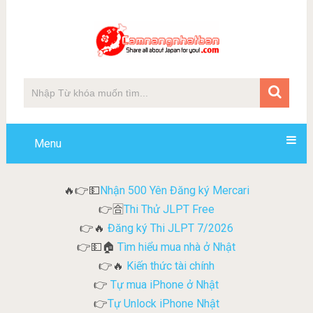
Menu
Nhận 500 Yên Đăng ký Mercari
🔥👉💵
Thi Thử JLPT Free
👉🈴
Đăng ký Thi JLPT 7/2026
👉🔥
Tìm hiểu mua nhà ở Nhật
👉💵🏠
Kiến thức tài chính
👉🔥
Tự mua iPhone ở Nhật
👉
Tự Unlock iPhone Nhật
👉