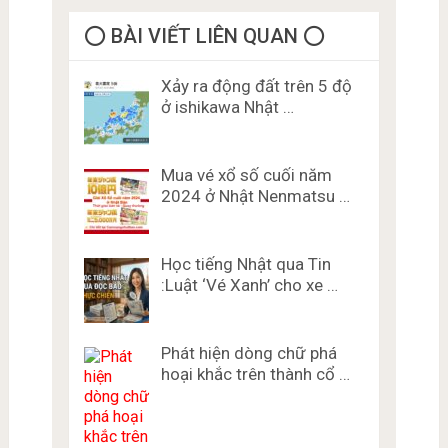
⭕️ BÀI VIẾT LIÊN QUAN ⭕️
Xảy ra động đất trên 5 độ
ở ishikawa Nhật …
Mua vé xổ số cuối năm
2024 ở Nhật Nenmatsu …
Học tiếng Nhật qua Tin
:Luật ‘Vé Xanh’ cho xe …
Phát hiện dòng chữ phá
hoại khắc trên thành cổ …