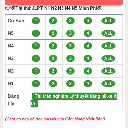
👉💯Thi thử JLPT N1 N2 N3 N4 N5 Miễn Phí💯
1
2
3
4
ALL
Cơ Bản
1
2
3
4
ALL
N5
1
2
3
4
ALL
N4
1
2
3
4
ALL
N3
1
2
3
4
ALL
N2
1
2
3
4
ALL
N1
Thi trắc nghiệm Lý thuyết bằng lái xe ô
Bằng
tô
Lái
(Cảm ơn bạn đã đọc bài viết của Cẩm Nang Nhật Bản!)