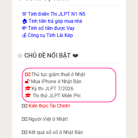
Tính Điểm Thi JLPT N1-N5
💯
Tính tiền trả góp mua nhà
🏠
Tính số tiền được Vay
💸
Công cụ Tính Lãi Kép
💰
☆ CHỦ ĐỀ NỔI BẬT ❤️
Thủ tục giảm thuế ở Nhật
Mua iPhone ở Nhật Bản
Kỳ thi JLPT 7/2026
Thi thử JLPT Miễn Phí
Kiến thức Tài Chính!
Người Việt ở Nhật
!
Kết quả sổ xố ở Nhật Bản