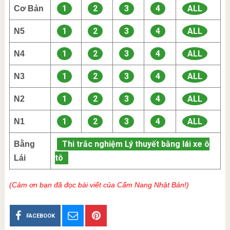
1
2
3
4
ALL
Cơ Bản
1
2
3
4
ALL
N5
1
2
3
4
ALL
N4
1
2
3
4
ALL
N3
1
2
3
4
ALL
N2
1
2
3
4
ALL
N1
Thi trắc nghiệm Lý thuyết bằng lái xe ô
Bằng
tô
Lái
(Cảm ơn bạn đã đọc bài viết của Cẩm Nang Nhật Bản!)
FACEBOOK