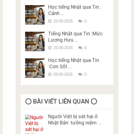
Vựng – Chữ Hán Đề 15
Học tiếng Nhật qua Tin :
Đề thi trắc nghiệm Lý thuyết
Cảnh …
bằng lái xe ở Nhật Bản Miễn
Phí Karimen 10 câu Đề 5
25-06-2026
0
Tiếng Nhật qua Tin :Mức
Lương Hưu …
25-06-2026
0
Học tiếng Nhật qua Tin
:Cơn Sốt …
09-06-2026
0
⭕️ BÀI VIẾT LIÊN QUAN ⭕️
Người Việt bị sát hại ở
Nhật Bản: tưởng niệm …