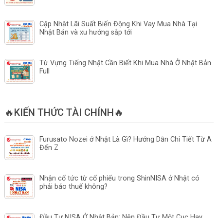
Cập Nhật Lãi Suất Biến Động Khi Vay Mua Nhà Tại
Nhật Bản và xu hướng sắp tới
Từ Vựng Tiếng Nhật Cần Biết Khi Mua Nhà Ở Nhật Bản
Full
🔥KIẾN THỨC TÀI CHÍNH🔥
Furusato Nozei ở Nhật Là Gì? Hướng Dẫn Chi Tiết Từ A
Đến Z
Nhận cổ tức từ cổ phiếu trong ShinNISA ở Nhật có
phải báo thuế không?
Đầu Tư NISA Ở Nhật Bản: Nên Đầu Tư Một Cục Hay