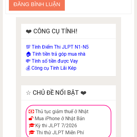
❤️ CÔNG CỤ TÍNH!
Tính Điểm Thi JLPT N1-N5
💯
Tính tiền trả góp mua nhà
🏠
Tính số tiền được Vay
💸
Công cụ Tính Lãi Kép
💰
☆ CHỦ ĐỀ NỔI BẬT ❤️
Thủ tục giảm thuế ở Nhật
Mua iPhone ở Nhật Bản
Kỳ thi JLPT 7/2026
Thi thử JLPT Miễn Phí