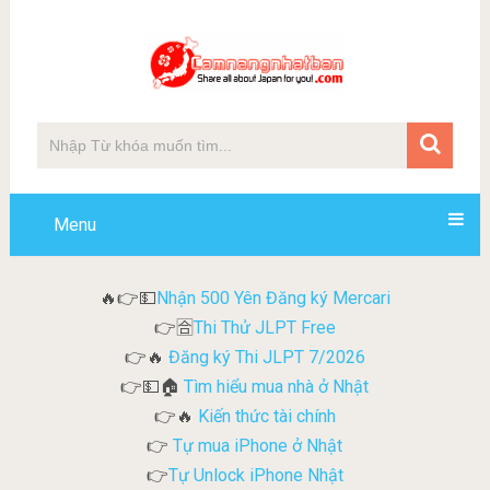
Menu
Nhận 500 Yên Đăng ký Mercari
🔥👉💵
Thi Thử JLPT Free
👉🈴
Đăng ký Thi JLPT 7/2026
👉🔥
Tìm hiểu mua nhà ở Nhật
👉💵🏠
Kiến thức tài chính
👉🔥
Tự mua iPhone ở Nhật
👉
Tự Unlock iPhone Nhật
👉