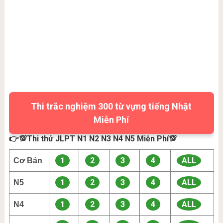
Thi trắc nghiệm 300 từ vựng tiếng Nhật
Miễn Phí
👉💯Thi thử JLPT N1 N2 N3 N4 N5 Miễn Phí💯
1
2
3
4
ALL
Cơ Bản
1
2
3
4
ALL
N5
1
2
3
4
ALL
N4