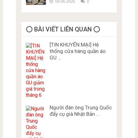
09-06-2026
0
⭕️ BÀI VIẾT LIÊN QUAN ⭕️
[TIN KHUYẾN MẠI] Hệ
thống cửa hàng quần áo
GU …
Người đàn ông Trung Quốc
đẩy cụ già Nhật Bản …