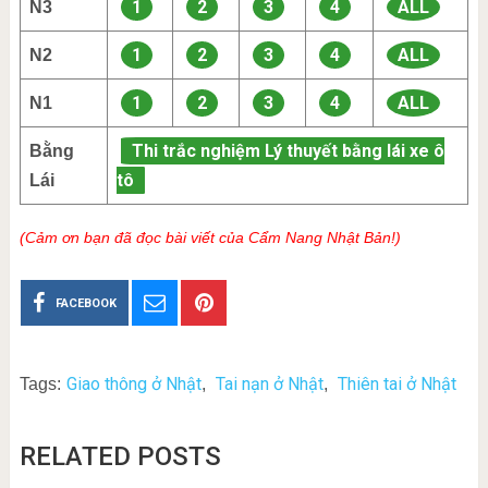
1
2
3
4
ALL
N3
1
2
3
4
ALL
N2
1
2
3
4
ALL
N1
Thi trắc nghiệm Lý thuyết bằng lái xe ô
Bằng
tô
Lái
(Cảm ơn bạn đã đọc bài viết của Cẩm Nang Nhật Bản!)
FACEBOOK
Giao thông ở Nhật
Tai nạn ở Nhật
Thiên tai ở Nhật
Tags:
,
,
RELATED POSTS