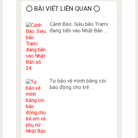
⭕️ BÀI VIẾT LIÊN QUAN ⭕️
Cảnh Báo: Siêu bão Trami
đang tiến vào Nhật Bản …
Tự bảo vệ mình bằng còi
báo động cho trẻ …