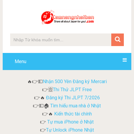
Menu
Nhận 500 Yên Đăng ký Mercari
🔥👉💵
Thi Thử JLPT Free
👉🈴
Đăng ký Thi JLPT 7/2026
👉🔥
Tìm hiểu mua nhà ở Nhật
👉💵🏠
Kiến thức tài chính
👉🔥
Tự mua iPhone ở Nhật
👉
Tự Unlock iPhone Nhật
👉