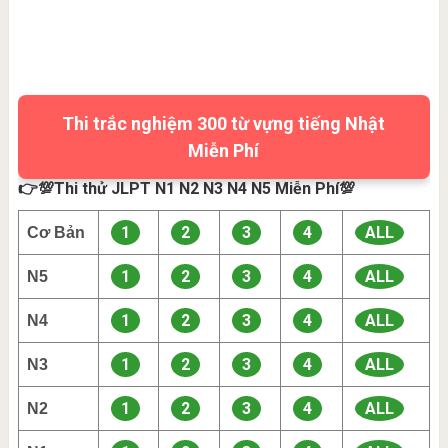
Thi trắc nghiệm 300 từ vựng tiếng Nhật
Miễn Phí
👉💯Thi thử JLPT N1 N2 N3 N4 N5 Miễn Phí💯
1
2
3
4
ALL
Cơ Bản
1
2
3
4
ALL
N5
1
2
3
4
ALL
N4
1
2
3
4
ALL
N3
1
2
3
4
ALL
N2