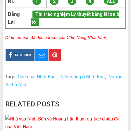
1
2
3
4
ALL
N1
Thi trắc nghiệm Lý thuyết bằng lái xe ô
Bằng
tô
Lái
(Cảm ơn bạn đã đọc bài viết của Cẩm Nang Nhật Bản!)
FACEBOOK
Cảnh sát Nhật Bản
Cuộc sống ở Nhật Bản
Người
Tags:
,
,
Việt ở Nhật
RELATED POSTS