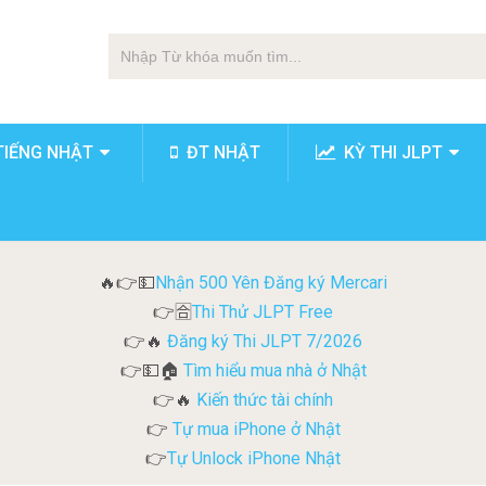
TIẾNG NHẬT
ĐT NHẬT
KỲ THI JLPT
Nhận 500 Yên Đăng ký Mercari
🔥👉💵
Thi Thử JLPT Free
👉🈴
Đăng ký Thi JLPT 7/2026
👉🔥
Tìm hiểu mua nhà ở Nhật
👉💵🏠
Kiến thức tài chính
👉🔥
Tự mua iPhone ở Nhật
👉
Tự Unlock iPhone Nhật
👉