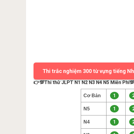
Thi trắc nghiệm 300 từ vựng tiếng Nh
👉💯Thi thử JLPT N1 N2 N3 N4 N5 Miễn Phí
1
Cơ Bản
1
N5
1
N4