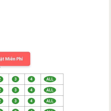
ật Miễn Phí

2
3
4
ALL
2
3
4
ALL
2
3
4
ALL