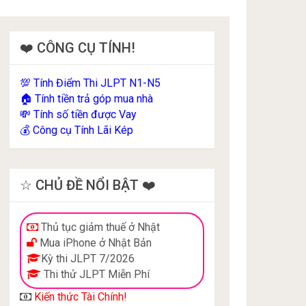
❤️ CÔNG CỤ TÍNH!
Tính Điểm Thi JLPT N1-N5
💯
Tính tiền trả góp mua nhà
🏠
Tính số tiền được Vay
💸
Công cụ Tính Lãi Kép
💰
☆ CHỦ ĐỀ NỔI BẬT ❤️
Thủ tục giảm thuế ở Nhật
Mua iPhone ở Nhật Bản
Kỳ thi JLPT 7/2026
Thi thử JLPT Miễn Phí
Kiến thức Tài Chính!