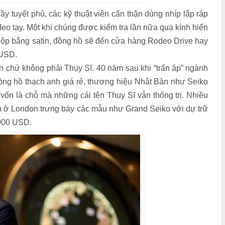
 tuyết phủ, các kỹ thuật viên cẩn thận dùng nhíp lắp ráp
eo tay. Một khi chúng được kiểm tra lần nữa qua kính hiển
 hộp bằng satin, đồng hồ sẽ đến cửa hàng Rodeo Drive hay
 USD.
 chứ không phải Thụy Sĩ. 40 năm sau khi “trấn áp” ngành
ng hồ thạch anh giá rẻ, thương hiệu Nhật Bản như Seiko
vốn là chỗ mà những cái tên Thụy Sĩ vẫn thống trị. Nhiều
m ở London trưng bày các mẫu như Grand Seiko với dự trữ
.000 USD.