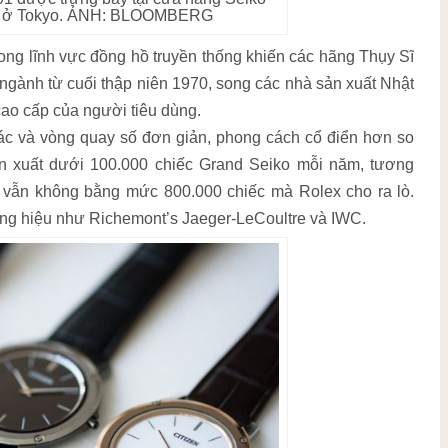
e ở Tokyo. ẢNH: BLOOMBERG
ng lĩnh vực đồng hồ truyền thống khiến các hãng Thụy Sĩ
g ngành từ cuối thập niên 1970, song các nhà sản xuất Nhật
ao cấp của người tiêu dùng.
xác và vòng quay số đơn giản, phong cách cổ điển hơn so
n xuất dưới 100.000 chiếc Grand Seiko mỗi năm, tương
vẫn không bằng mức 800.000 chiếc mà Rolex cho ra lò.
ương hiệu như Richemont’s Jaeger-LeCoultre và IWC.