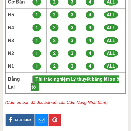
1
2
3
4
ALL
Cơ Bản
1
2
3
4
ALL
N5
1
2
3
4
ALL
N4
1
2
3
4
ALL
N3
1
2
3
4
ALL
N2
1
2
3
4
ALL
N1
Thi trắc nghiệm Lý thuyết bằng lái xe ô
Bằng
tô
Lái
(Cảm ơn bạn đã đọc bài viết của Cẩm Nang Nhật Bản!)
FACEBOOK