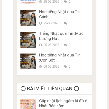
bằng lái xe ở Nhật Bản Miễn
25-06-2026
0
Trắc nghiệm JLPT N1 Từ
Phí Karimen 10 câu Đề 4
Vựng – Chữ Hán Đề 15
Học tiếng Nhật qua Tin :
Đề thi trắc nghiệm Lý thuyết
Cảnh …
bằng lái xe ở Nhật Bản Miễn
Phí Karimen 10 câu Đề 5
25-06-2026
0
Tiếng Nhật qua Tin :Mức
Lương Hưu …
25-06-2026
0
Học tiếng Nhật qua Tin
:Cơn Sốt …
09-06-2026
0
⭕️ BÀI VIẾT LIÊN QUAN ⭕️
Cập nhật lịch ngắm lá đỏ ở
Nhật Bản năm …