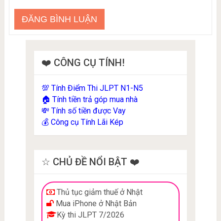
❤️ CÔNG CỤ TÍNH!
Tính Điểm Thi JLPT N1-N5
💯
Tính tiền trả góp mua nhà
🏠
Tính số tiền được Vay
💸
Công cụ Tính Lãi Kép
💰
☆ CHỦ ĐỀ NỔI BẬT ❤️
Thủ tục giảm thuế ở Nhật
Mua iPhone ở Nhật Bản
Kỳ thi JLPT 7/2026