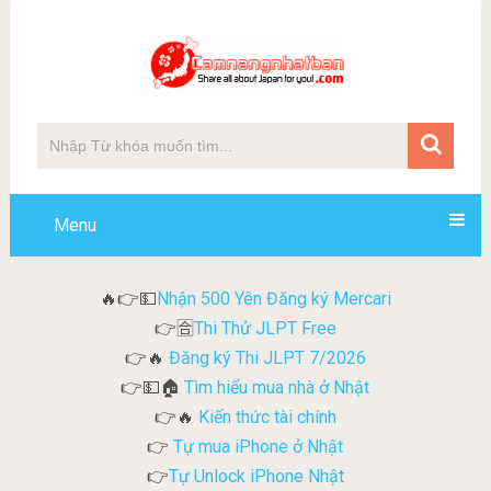
Menu
Nhận 500 Yên Đăng ký Mercari
🔥👉💵
Thi Thử JLPT Free
👉🈴
Đăng ký Thi JLPT 7/2026
👉🔥
Tìm hiểu mua nhà ở Nhật
👉💵🏠
Kiến thức tài chính
👉🔥
Tự mua iPhone ở Nhật
👉
Tự Unlock iPhone Nhật
👉