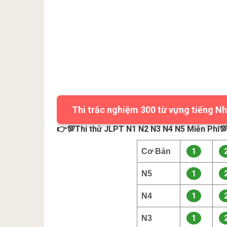
Thi trắc nghiệm 300 từ vựng tiếng Nh
👉💯Thi thử JLPT N1 N2 N3 N4 N5 Miễn Phí
1
Cơ Bản
1
N5
1
N4
1
N3