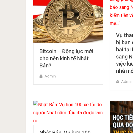
Vụ than
bị bạn
hại tại
Bitcoin – Động lực mới
sang N
cho nền kinh tế Nhật
việc ki
Bản?
nhà mớ
Admin
Admin
Nhật Bản: Vụ hơn 100