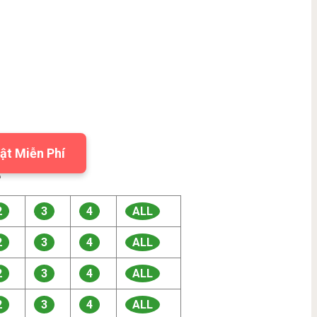
ật Miễn Phí

2
3
4
ALL
2
3
4
ALL
2
3
4
ALL
2
3
4
ALL