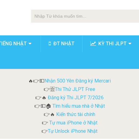
TIẾNG NHẬT
ĐT NHẬT
KỲ THI JLPT
Nhận 500 Yên Đăng ký Mercari
🔥👉💵
Thi Thử JLPT Free
👉🈴
Đăng ký Thi JLPT 7/2026
👉🔥
Tìm hiểu mua nhà ở Nhật
👉💵🏠
Kiến thức tài chính
👉🔥
Tự mua iPhone ở Nhật
👉
Tự Unlock iPhone Nhật
👉