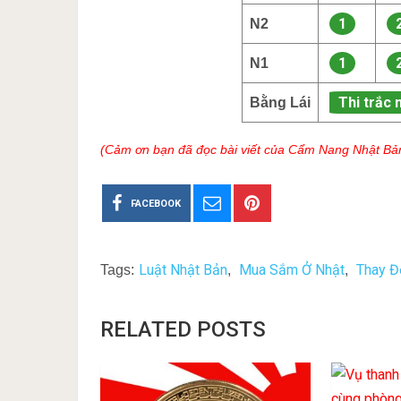
1
N2
1
N1
Thi trắc 
Bằng Lái
(Cảm ơn bạn đã đọc bài viết của Cẩm Nang Nhật Bả
FACEBOOK
Luật Nhật Bản
Mua Sắm Ở Nhật
Thay Đ
Tags:
,
,
RELATED POSTS