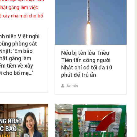
h niên Việt nghi
 cùng phòng sát
 Nhật: ‘Em bảo
Nếu bị tên lửa Triều
hật gắng làm
Tiên tấn công người
ếm tiền về xây
Nhật chỉ có tối đa 10
i cho bố mẹ…’
phút để trú ẩn
Admin