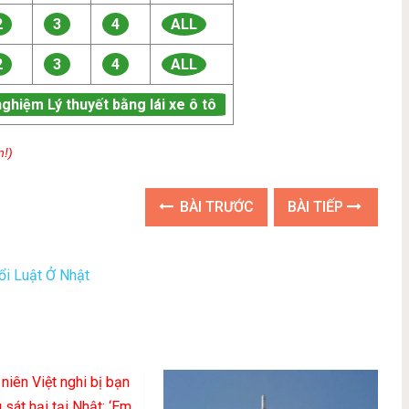
2
3
4
ALL
2
3
4
ALL
nghiệm Lý thuyết bằng lái xe ô tô
n!)
BÀI TRƯỚC
BÀI TIẾP
ổi Luật Ở Nhật