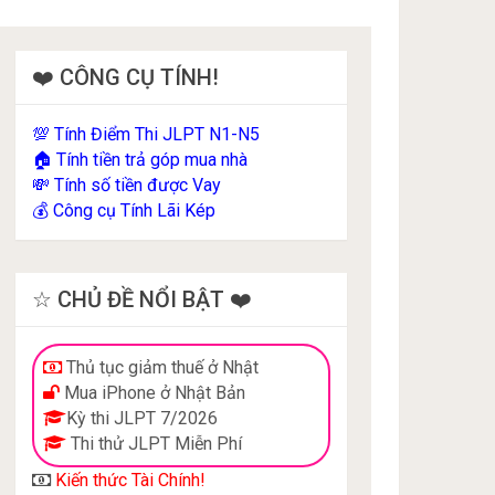
❤️ CÔNG CỤ TÍNH!
Tính Điểm Thi JLPT N1-N5
💯
Tính tiền trả góp mua nhà
🏠
Tính số tiền được Vay
💸
Công cụ Tính Lãi Kép
💰
☆ CHỦ ĐỀ NỔI BẬT ❤️
Thủ tục giảm thuế ở Nhật
Mua iPhone ở Nhật Bản
Kỳ thi JLPT 7/2026
Thi thử JLPT Miễn Phí
Kiến thức Tài Chính!