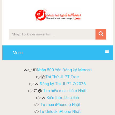
Menu
Nhận 500 Yên Đăng ký Mercari
🔥👉💵
Thi Thử JLPT Free
👉🈴
Đăng ký Thi JLPT 7/2026
👉🔥
Tìm hiểu mua nhà ở Nhật
👉💵🏠
Kiến thức tài chính
👉🔥
Tự mua iPhone ở Nhật
👉
Tự Unlock iPhone Nhật
👉