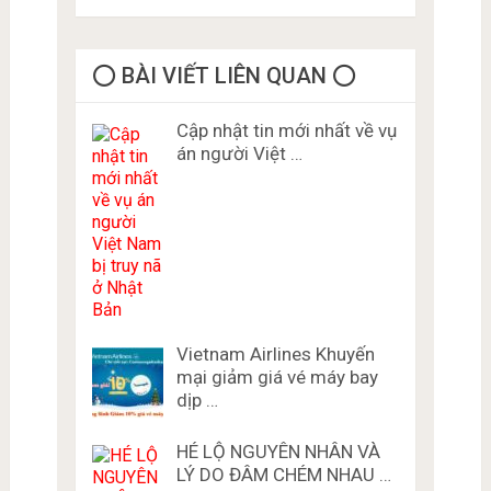
⭕️ BÀI VIẾT LIÊN QUAN ⭕️
Cập nhật tin mới nhất về vụ
án người Việt …
Vietnam Airlines Khuyến
mại giảm giá vé máy bay
dịp …
HÉ LỘ NGUYÊN NHÂN VÀ
LÝ DO ĐÂM CHÉM NHAU …