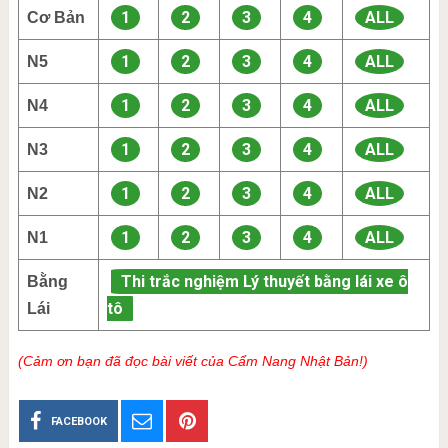
1
2
3
4
ALL
Cơ Bản
1
2
3
4
ALL
N5
1
2
3
4
ALL
N4
1
2
3
4
ALL
N3
1
2
3
4
ALL
N2
1
2
3
4
ALL
N1
Thi trắc nghiệm Lý thuyết bằng lái xe ô
Bằng
tô
Lái
(Cảm ơn bạn đã đọc bài viết của Cẩm Nang Nhật Bản!)
FACEBOOK