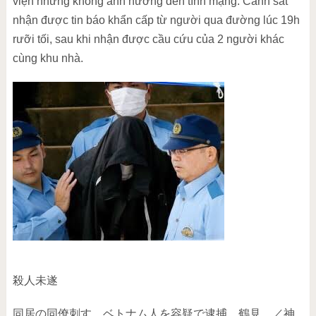
viện nhưng không ảnh hưởng đến tính mạng. Cảnh sát
nhận được tin báo khẩn cấp từ người qua đường lúc 19h
rưỡi tối, sau khi nhận được cầu cứu của 2 người khác
cùng khu nhà.
殺人未遂
同居の同僚刺す ベトナム人を容疑で逮捕 鶴見 ／神