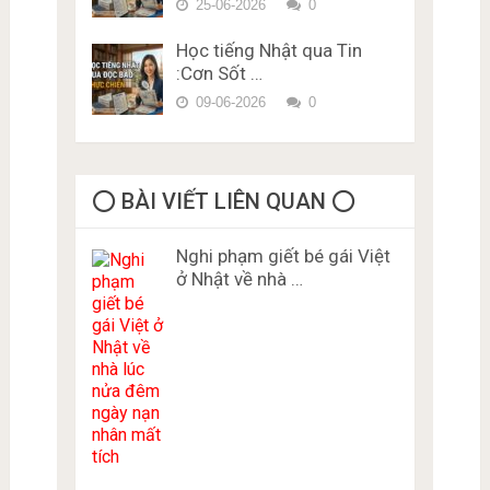
25-06-2026
0
Học tiếng Nhật qua Tin
:Cơn Sốt …
09-06-2026
0
⭕️ BÀI VIẾT LIÊN QUAN ⭕️
Nghi phạm giết bé gái Việt
ở Nhật về nhà …