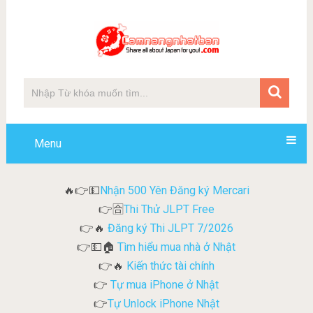
Menu
Nhận 500 Yên Đăng ký Mercari
🔥👉💵
Thi Thử JLPT Free
👉🈴
Đăng ký Thi JLPT 7/2026
👉🔥
Tìm hiểu mua nhà ở Nhật
👉💵🏠
Kiến thức tài chính
👉🔥
Tự mua iPhone ở Nhật
👉
Tự Unlock iPhone Nhật
👉