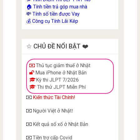
Tính tiền trả góp mua nhà
🏠
Tính số tiền được Vay
💸
Công cụ Tính Lãi Kép
💰
☆ CHỦ ĐỀ NỔI BẬT ❤️
Thủ tục giảm thuế ở Nhật
Mua iPhone ở Nhật Bản
Kỳ thi JLPT 7/2026
Thi thử JLPT Miễn Phí
Kiến thức Tài Chính!
Người Việt ở Nhật
!
Kết quả sổ xố ở Nhật Bản
Tiền trợ cấp Covid