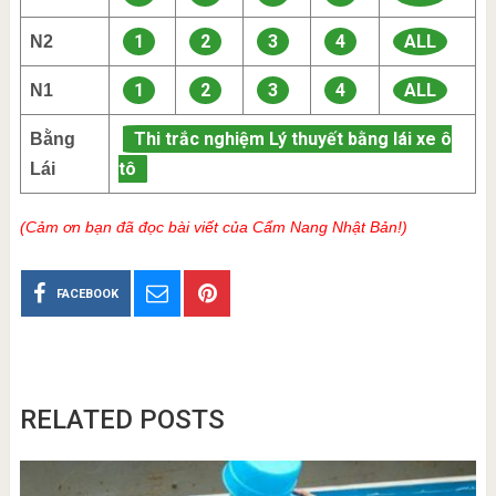
1
2
3
4
ALL
N2
1
2
3
4
ALL
N1
Thi trắc nghiệm Lý thuyết bằng lái xe ô
Bằng
tô
Lái
(Cảm ơn bạn đã đọc bài viết của Cẩm Nang Nhật Bản!)
FACEBOOK
RELATED POSTS