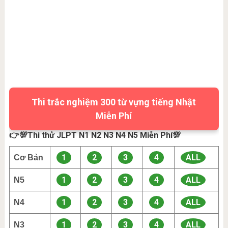
Thi trắc nghiệm 300 từ vựng tiếng Nhật
Miễn Phí
👉💯Thi thử JLPT N1 N2 N3 N4 N5 Miễn Phí💯
1
2
3
4
ALL
Cơ Bản
1
2
3
4
ALL
N5
1
2
3
4
ALL
N4
1
2
3
4
ALL
N3