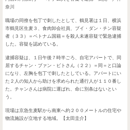
奈川
職場の同僚を包丁で刺したとして、鶴見署は１日、横浜
市鶴見区生麦３、食肉卸会社員、ブイ・ダン・チン容疑
者（３３）＝ベトナム国籍＝を殺人未遂容疑で緊急逮捕
した。容疑を認めている。
逮捕容疑は、１日午後７時半ごろ、自宅アパートで、同
居するチャン・ブァン・ビトさん（２２）＝同＝と口論
になり、左胸を包丁で刺したとしている。アパートにい
た２人の知人から助けを求められた通行人が１１０番し
た。チャンさんは病院に運ばれ、命に別条はないとい
う。
現場は京急生麦駅から南東へ約２００メートルの住宅や
物流施設が立地する地域。【太田圭介】