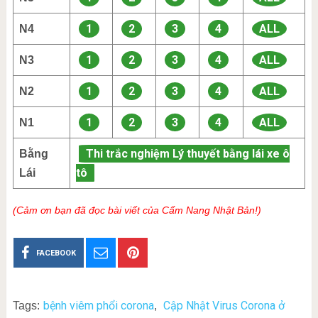
1
2
3
4
ALL
N4
1
2
3
4
ALL
N3
1
2
3
4
ALL
N2
1
2
3
4
ALL
N1
Thi trắc nghiệm Lý thuyết bằng lái xe ô
Bằng
tô
Lái
(Cảm ơn bạn đã đọc bài viết của Cẩm Nang Nhật Bản!)
FACEBOOK
bệnh viêm phổi corona
Cập Nhật Virus Corona ở
Tags:
,