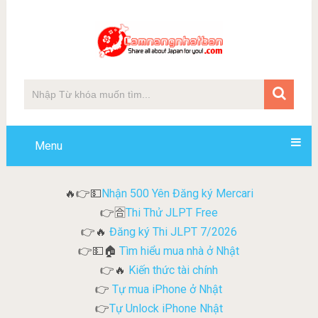
Menu
Nhận 500 Yên Đăng ký Mercari
🔥👉💵
Thi Thử JLPT Free
👉🈴
Đăng ký Thi JLPT 7/2026
👉🔥
Tìm hiểu mua nhà ở Nhật
👉💵🏠
Kiến thức tài chính
👉🔥
Tự mua iPhone ở Nhật
👉
Tự Unlock iPhone Nhật
👉