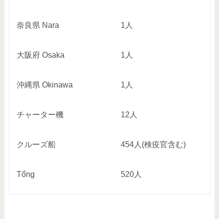
奈良県
Nara
1
人
大阪府
Osaka
1
人
沖縄県
Okinawa
1
人
チャーター機
12
人
クルーズ船
454
人
(
検疫官含む
)
Tổng
520
人