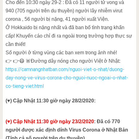
Cho đến 10:30 ngày 29-2 : Đã có 11 người tử vong và
940 (705 người trên du thuyền) người lây nhiễm virut
corona , 56 người bị nặng, 41 người xuất Viện.
Ở Hokkaido bị nặng nhất và đã ban bố tình trạng khẩn
cấp! Khuyến cáo chỉ đi ra ngoài trong trường hợp thực sự
cần thiết!
Số người ở từng vùng các bạn xem trong ảnh nhé!
👉 👉😷 🚨Đường dây nóng cho người Việt ở Nhật:
https://camnangnhatban.com/nguoi-viet-o-nhat/duong-
day-nong-ve-virus-corona-cho-nguoi-nuoc-ngoai-o-nhat-
co-tieng-viet.html
(♥) Cập Nhật 11:30 giờ ngày 28/2/2020:
(♥) Cập Nhật 11:30 giờ ngày 23/2/2020
: Đã có 770
người được xác định dính Virus Corona ở Nhật Bản
(Tính cả số người trên du thuyền)