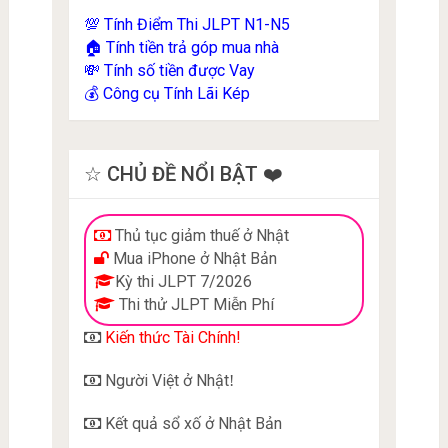
Tính Điểm Thi JLPT N1-N5
💯
Tính tiền trả góp mua nhà
🏠
Tính số tiền được Vay
💸
Công cụ Tính Lãi Kép
💰
☆ CHỦ ĐỀ NỔI BẬT ❤️
Thủ tục giảm thuế ở Nhật
Mua iPhone ở Nhật Bản
Kỳ thi JLPT 7/2026
Thi thử JLPT Miễn Phí
Kiến thức Tài Chính!
Người Việt ở Nhật
!
Kết quả sổ xố ở Nhật Bản