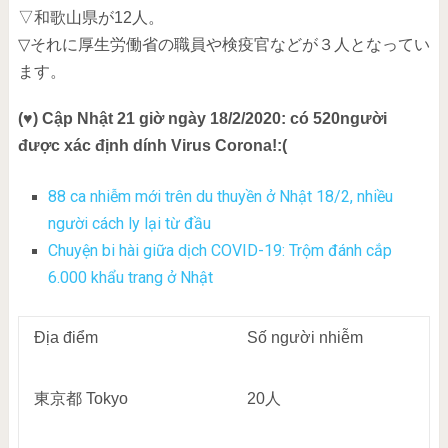
▽和歌山県が12人。
▽それに厚生労働省の職員や検疫官などが３人となってい
ます。
(♥) Cập Nhật 21 giờ ngày 18/2/2020: có 520người
được xác định dính Virus Corona!:(
88 ca nhiễm mới trên du thuyền ở Nhật 18/2, nhiều
người cách ly lại từ đầu
Chuyện bi hài giữa dịch COVID-19: Trộm đánh cắp
6.000 khẩu trang ở Nhật
Địa
điểm
Số người nhiễm
東京都
Tokyo
20
人