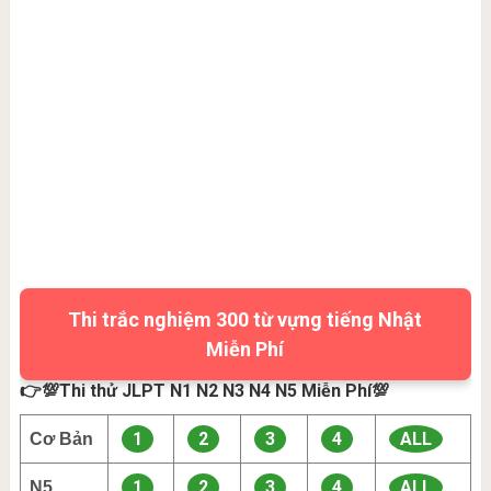
Thi trắc nghiệm 300 từ vựng tiếng Nhật
Miễn Phí
👉💯Thi thử JLPT N1 N2 N3 N4 N5 Miễn Phí💯
1
2
3
4
ALL
Cơ Bản
1
2
3
4
ALL
N5