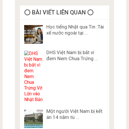
⭕️ BÀI VIẾT LIÊN QUAN ⭕️
Học tiếng Nhật qua Tin :Tài
xế nước ngoài tại …
DHS Việt Nam bị bắt vì
đem Nem Chua Trứng …
Một người Việt Nam bị kết
án 14 năm tù …