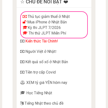
☆ CHỦ ĐỀ NỔI BẬT ❤️
Thủ tục giảm thuế ở Nhật
Mua iPhone ở Nhật Bản
Kỳ thi JLPT 7/2026
Thi thử JLPT Miễn Phí
Kiến thức Tài Chính!
Người Việt ở Nhật
!
Kết quả sổ xố ở Nhật Bản
Tiền trợ cấp Covid
XEM tỷ giá YÊN hôm nay
Học Tiếng Nhật
Tiếng Nhật theo chủ đề