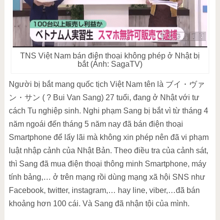
TNS Việt Nam bán điện thoại không phép ở Nhật bị
bắt (Ảnh: SagaTV)
Người bị bắt mang quốc tịch Việt Nam tên là ブイ・ヴァ
ン・サン ( ? Bui Van Sang) 27 tuổi, đang ở Nhật với tư
cách Tu nghiệp sinh. Nghi phạm Sang bị bắt vì từ tháng 4
năm ngoái đến tháng 5 năm nay đã bán điện thoại
Smartphone để lấy lãi mà không xin phép nên đã vi phạm
luật nhập cảnh của Nhật Bản. Theo điều tra của cảnh sát,
thì Sang đã mua điện thoại thông minh Smartphone, máy
tính bảng,… ở trên mạng rồi dùng mạng xã hội SNS như
Facebook, twitter, instagram,… hay line, viber,…đã bán
khoảng hơn 100 cái. Và Sang đã nhận tội của mình.