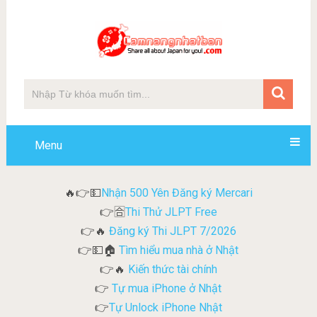
Menu
Nhận 500 Yên Đăng ký Mercari
🔥👉💵
Thi Thử JLPT Free
👉🈴
Đăng ký Thi JLPT 7/2026
👉🔥
Tìm hiểu mua nhà ở Nhật
👉💵🏠
Kiến thức tài chính
👉🔥
Tự mua iPhone ở Nhật
👉
Tự Unlock iPhone Nhật
👉