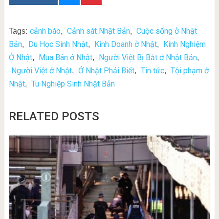
cảnh báo
Cảnh sát Nhật Bản
Cuộc sống ở Nhật
Tags:
,
,
Bản
Du Học Sinh Nhật
Kinh Doanh ở Nhật
Kinh Nghiệm
,
,
,
Ở Nhật
Mua Bán ở Nhật
Người Việt Bị Bắt ở Nhật Bản
,
,
,
Người Việt ở Nhật
Ở Nhật Phải Biết
Tin tức
Tội phạm ở
,
,
,
Nhật
Tu Nghiệp Sinh Nhật Bản
,
RELATED POSTS