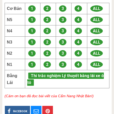
1
2
3
4
ALL
Cơ Bản
1
2
3
4
ALL
N5
1
2
3
4
ALL
N4
1
2
3
4
ALL
N3
1
2
3
4
ALL
N2
1
2
3
4
ALL
N1
Thi trắc nghiệm Lý thuyết bằng lái xe ô
Bằng
tô
Lái
(Cảm ơn bạn đã đọc bài viết của Cẩm Nang Nhật Bản!)
FACEBOOK