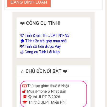
❤️ CÔNG CỤ TÍNH!
Tính Điểm Thi JLPT N1-N5
💯
Tính tiền trả góp mua nhà
🏠
Tính số tiền được Vay
💸
Công cụ Tính Lãi Kép
💰
☆ CHỦ ĐỀ NỔI BẬT ❤️
Thủ tục giảm thuế ở Nhật
Mua iPhone ở Nhật Bản
Kỳ thi JLPT 7/2026
Thi thử JLPT Miễn Phí