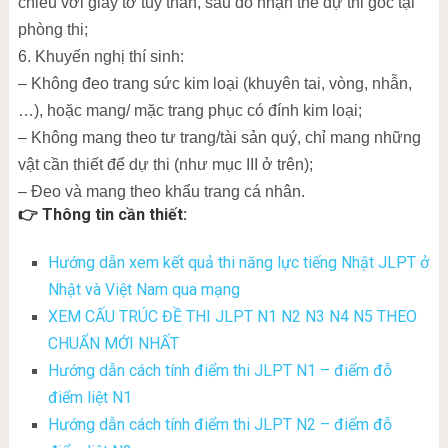
chiếu với giấy tờ tuỳ thân, sau đó nhận thẻ dự thi gốc tại
phòng thi;
6. Khuyến nghị thí sinh:
– Không đeo trang sức kim loại (khuyên tai, vòng, nhẫn,
…), hoặc mang/ mặc trang phục có đính kim loại;
– Không mang theo tư trang/tài sản quý, chỉ mang những
vật cần thiết để dự thi (như mục III ở trên);
– Đeo và mang theo khẩu trang cá nhân.
👉 Thông tin cần thiết:
Hướng dẫn xem kết quả thi năng lực tiếng Nhật JLPT ở
Nhật và Việt Nam qua mạng
XEM CẤU TRÚC ĐỀ THI JLPT N1 N2 N3 N4 N5 THEO
CHUẨN MỚI NHẤT
Hướng dẫn cách tính điểm thi JLPT N1 – điểm đỗ
điểm liệt N1
Hướng dẫn cách tính điểm thi JLPT N2 – điểm đỗ