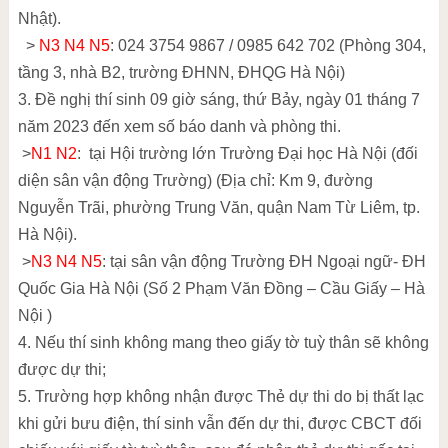
Nhật).
>
N3 N4 N5
: 024 3754 9867 / 0985 642 702 (Phòng 304,
tầng 3, nhà B2, trường ĐHNN, ĐHQG Hà Nội)
3. Đề nghị thí sinh 09 giờ sáng, thứ Bảy, ngày 01 tháng 7
năm 2023 đến xem số báo danh và phòng thi.
>
N1 N2
: tại Hội trường lớn Trường Đại học Hà Nội (đối
diện sân vận động Trường) (Địa chỉ: Km 9, đường
Nguyễn Trãi, phường Trung Văn, quận Nam Từ Liêm, tp.
Hà Nội).
>
N3 N4 N5
: tại sân vận động Trường ĐH Ngoại ngữ- ĐH
Quốc Gia Hà Nội (Số 2 Phạm Văn Đồng – Cầu Giấy – Hà
Nội )
4. Nếu thí sinh không mang theo giấy tờ tuỳ thân sẽ không
được dự thi;
5. Trường hợp không nhận được Thẻ dự thi do bị thất lạc
khi gửi bưu điện, thí sinh vẫn đến dự thi, được CBCT đối