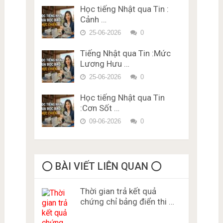
Vựng – Chữ Hán Đề 15
Học tiếng Nhật qua Tin :
Đề thi trắc nghiệm Lý thuyết
Cảnh …
bằng lái xe ở Nhật Bản Miễn
Phí Karimen 10 câu Đề 5
25-06-2026
0
Tiếng Nhật qua Tin :Mức
Lương Hưu …
25-06-2026
0
Học tiếng Nhật qua Tin
:Cơn Sốt …
09-06-2026
0
⭕️ BÀI VIẾT LIÊN QUAN ⭕️
Thời gian trả kết quả
chứng chỉ bảng điển thi …