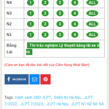
1
2
3
4
ALL
N4
1
2
3
4
ALL
N3
1
2
3
4
ALL
N2
1
2
3
4
ALL
N1
Thi trắc nghiệm Lý thuyết bằng lái xe ô
Bằng
tô
Lái
(Cảm ơn bạn đã đọc bài viết của Cẩm Nang Nhật Bản!)
FACEBOOK
Danh sách SBD JLPT
Điểm thi Hà Nội
JLPT
Tags:
,
,
7/2022
JLPT 7/2023
JLPT Hà Nội
JLPT N1 N2 N3 N4
,
,
,