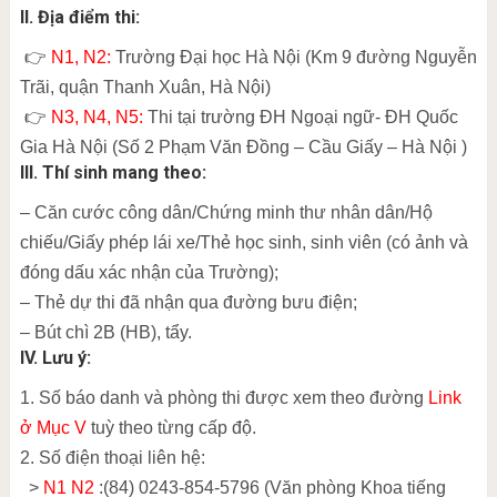
II. Địa điểm thi:
👉
N1, N2:
Trường Đại học Hà Nội (Km 9 đường Nguyễn
Trãi, quận Thanh Xuân, Hà Nội)
👉
N3, N4, N5:
Thi tại trường ĐH Ngoại ngữ- ĐH Quốc
Gia Hà Nội (Số 2 Phạm Văn Đồng – Cầu Giấy – Hà Nội )
III. Thí sinh mang theo:
– Căn cước công dân/Chứng minh thư nhân dân/Hộ
chiếu/Giấy phép lái xe/Thẻ học sinh, sinh viên (có ảnh và
đóng dấu xác nhận của Trường);
– Thẻ dự thi đã nhận qua đường bưu điện;
– Bút chì 2B (HB), tẩy.
IV. Lưu ý:
1. Số báo danh và phòng thi được xem theo đường
Link
ở Mục V
tuỳ theo từng cấp độ.
2. Số điện thoại liên hệ:
>
N1 N2
:(84) 0243-854-5796 (Văn phòng Khoa tiếng