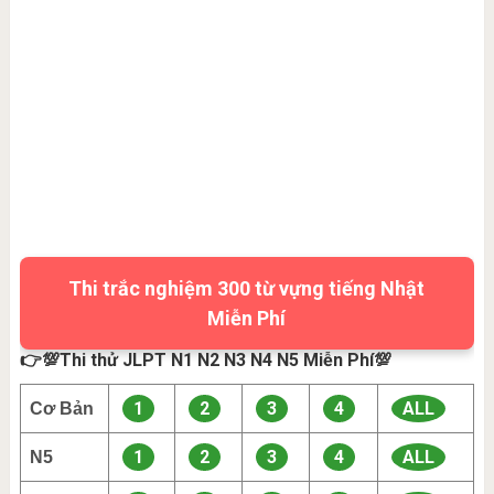
Thi trắc nghiệm 300 từ vựng tiếng Nhật
Miễn Phí
👉💯Thi thử JLPT N1 N2 N3 N4 N5 Miễn Phí💯
1
2
3
4
ALL
Cơ Bản
1
2
3
4
ALL
N5