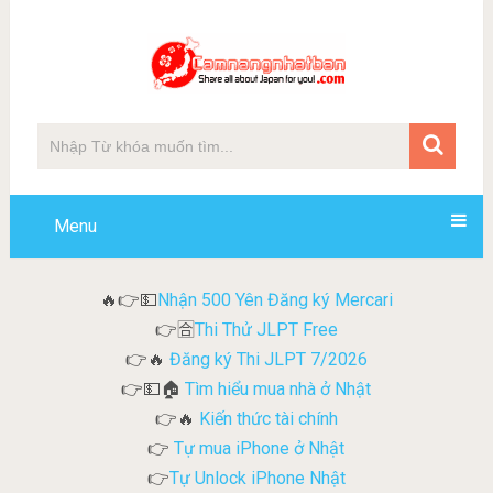
Menu
Nhận 500 Yên Đăng ký Mercari
🔥👉💵
Thi Thử JLPT Free
👉🈴
Đăng ký Thi JLPT 7/2026
👉🔥
Tìm hiểu mua nhà ở Nhật
👉💵🏠
Kiến thức tài chính
👉🔥
Tự mua iPhone ở Nhật
👉
Tự Unlock iPhone Nhật
👉