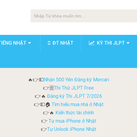
TIẾNG NHẬT
ĐT NHẬT
KỲ THI JLPT
Nhận 500 Yên Đăng ký Mercari
🔥👉💵
Thi Thử JLPT Free
👉🈴
Đăng ký Thi JLPT 7/2026
👉🔥
Tìm hiểu mua nhà ở Nhật
👉💵🏠
Kiến thức tài chính
👉🔥
Tự mua iPhone ở Nhật
👉
Tự Unlock iPhone Nhật
👉