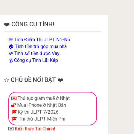
❤️ CÔNG CỤ TÍNH!
Tính Điểm Thi JLPT N1-N5
💯
Tính tiền trả góp mua nhà
🏠
Tính số tiền được Vay
💸
Công cụ Tính Lãi Kép
💰
☆ CHỦ ĐỀ NỔI BẬT ❤️
Thủ tục giảm thuế ở Nhật
Mua iPhone ở Nhật Bản
Kỳ thi JLPT 7/2026
Thi thử JLPT Miễn Phí
Kiến thức Tài Chính!