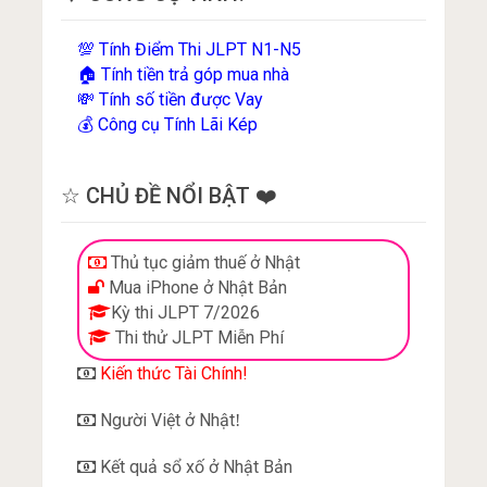
Tính Điểm Thi JLPT N1-N5
💯
Tính tiền trả góp mua nhà
🏠
Tính số tiền được Vay
💸
Công cụ Tính Lãi Kép
💰
☆ CHỦ ĐỀ NỔI BẬT ❤️
Thủ tục giảm thuế ở Nhật
Mua iPhone ở Nhật Bản
Kỳ thi JLPT 7/2026
Thi thử JLPT Miễn Phí
Kiến thức Tài Chính!
Người Việt ở Nhật
!
Kết quả sổ xố ở Nhật Bản