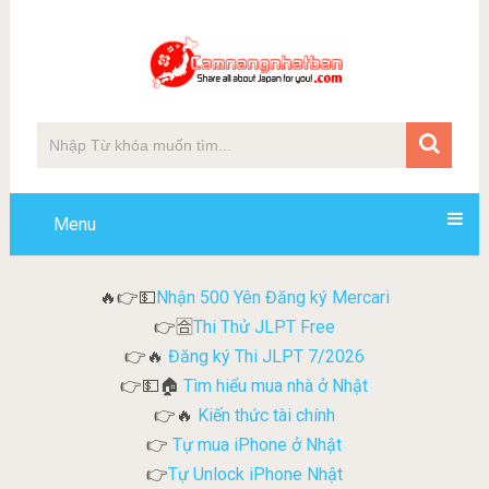
Menu
Nhận 500 Yên Đăng ký Mercari
🔥👉💵
Thi Thử JLPT Free
👉🈴
Đăng ký Thi JLPT 7/2026
👉🔥
Tìm hiểu mua nhà ở Nhật
👉💵🏠
Kiến thức tài chính
👉🔥
Tự mua iPhone ở Nhật
👉
Tự Unlock iPhone Nhật
👉