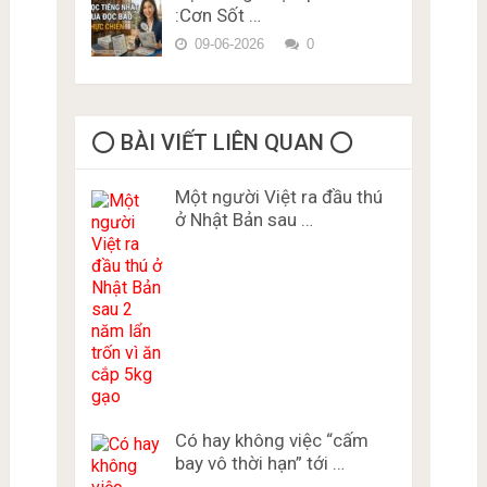
:Cơn Sốt …
09-06-2026
0
⭕️ BÀI VIẾT LIÊN QUAN ⭕️
Một người Việt ra đầu thú
ở Nhật Bản sau …
Có hay không việc “cấm
bay vô thời hạn” tới …