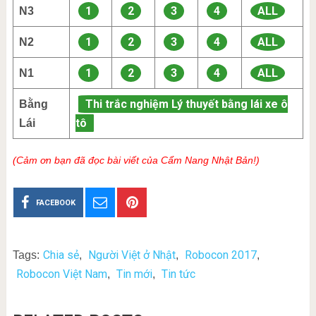
1
2
3
4
ALL
N3
1
2
3
4
ALL
N2
1
2
3
4
ALL
N1
Thi trắc nghiệm Lý thuyết bằng lái xe ô
Bằng
tô
Lái
(Cảm ơn bạn đã đọc bài viết của Cẩm Nang Nhật Bản!)
FACEBOOK
Chia sẻ
Người Việt ở Nhật
Robocon 2017
Tags:
,
,
,
Robocon Việt Nam
Tin mới
Tin tức
,
,