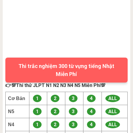
Thi trắc nghiệm 300 từ vựng tiếng Nhật
Miễn Phí
👉💯Thi thử JLPT N1 N2 N3 N4 N5 Miễn Phí💯
1
2
3
4
ALL
Cơ Bản
1
2
3
4
ALL
N5
1
2
3
4
ALL
N4