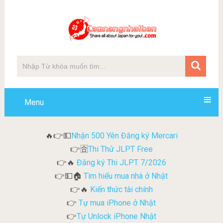
Menu
Nhận 500 Yên Đăng ký Mercari
🔥👉💵
Thi Thử JLPT Free
👉🈴
Đăng ký Thi JLPT 7/2026
👉🔥
Tìm hiểu mua nhà ở Nhật
👉💵🏠
Kiến thức tài chính
👉🔥
Tự mua iPhone ở Nhật
👉
Tự Unlock iPhone Nhật
👉