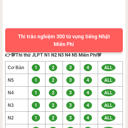
Thi trắc nghiệm 300 từ vựng tiếng Nhật
Miễn Phí
👉💯Thi thử JLPT N1 N2 N3 N4 N5 Miễn Phí💯
1
2
3
4
ALL
Cơ Bản
1
2
3
4
ALL
N5
1
2
3
4
ALL
N4
1
2
3
4
ALL
N3
1
2
3
4
ALL
N2