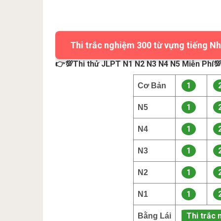
Thi trắc nghiệm 300 từ vựng tiếng Nh
👉💯Thi thử JLPT N1 N2 N3 N4 N5 Miễn Phí
1
Cơ Bản
1
N5
1
N4
1
N3
1
N2
1
N1
Thi trắc 
Bằng Lái