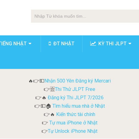
TIẾNG NHẬT
ĐT NHẬT
KỲ THI JLPT
Nhận 500 Yên Đăng ký Mercari
🔥👉💵
Thi Thử JLPT Free
👉🈴
Đăng ký Thi JLPT 7/2026
👉🔥
Tìm hiểu mua nhà ở Nhật
👉💵🏠
Kiến thức tài chính
👉🔥
Tự mua iPhone ở Nhật
👉
Tự Unlock iPhone Nhật
👉