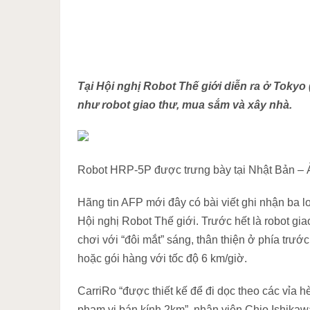
Tại Hội nghị Robot Thế giới diễn ra ở Tokyo
như robot giao thư, mua sắm và xây nhà.
Robot HRP-5P được trưng bày tại Nhật Bản –
Hãng tin AFP mới đây có bài viết ghi nhận ba lo
Hội nghị Robot Thế giới. Trước hết là robot g
chơi với “đôi mắt” sáng, thân thiện ở phía trướ
hoặc gói hàng với tốc độ 6 km/giờ.
CarriRo “được thiết kế để đi dọc theo các vỉa 
phạm vi bán kính 2km”, nhân viên Chio Ishika