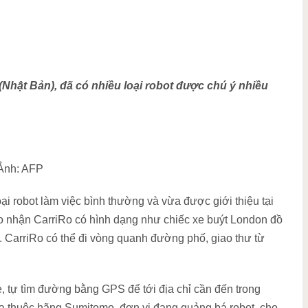
 (Nhật Bản), đã có nhiều loại robot được chú ý nhiều
 Ảnh: AFP
ại robot làm việc bình thường và vừa được giới thiệu tại
iao nhận CarriRo có hình dạng như chiếc xe buýt London đồ
c. CarriRo có thể đi vòng quanh đường phố, giao thư từ
hè, tự tìm đường bằng GPS để tới địa chỉ cần đến trong
wa thuộc hãng Sumitomo, đơn vị đang quảng bá robot, cho