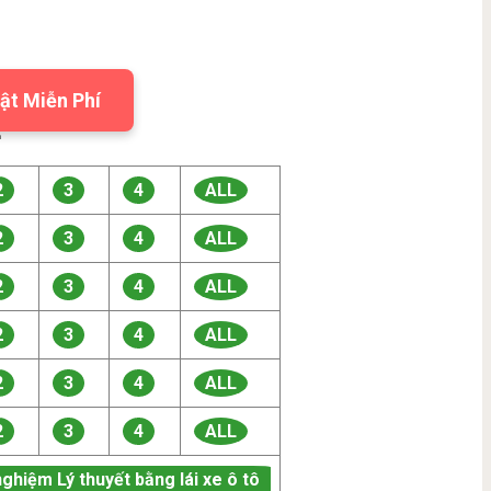
ật Miễn Phí

2
3
4
ALL
2
3
4
ALL
2
3
4
ALL
2
3
4
ALL
2
3
4
ALL
2
3
4
ALL
nghiệm Lý thuyết bằng lái xe ô tô