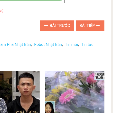
n!)
BÀI TRƯỚC
BÀI TIẾP
hám Phá Nhật Bản
Robot Nhật Bản
Tin mới
Tin tức
,
,
,