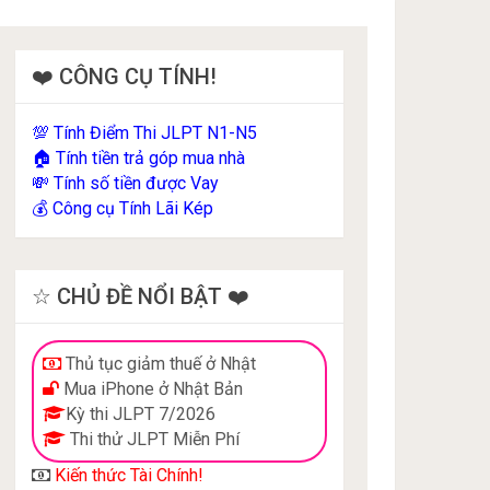
❤️ CÔNG CỤ TÍNH!
Tính Điểm Thi JLPT N1-N5
💯
Tính tiền trả góp mua nhà
🏠
Tính số tiền được Vay
💸
Công cụ Tính Lãi Kép
💰
☆ CHỦ ĐỀ NỔI BẬT ❤️
Thủ tục giảm thuế ở Nhật
Mua iPhone ở Nhật Bản
Kỳ thi JLPT 7/2026
Thi thử JLPT Miễn Phí
Kiến thức Tài Chính!