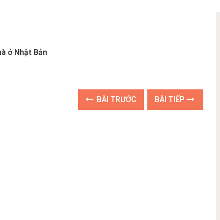
hà ở Nhật Bản
BÀI TRƯỚC
BÀI TIẾP