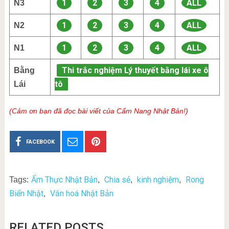
1
2
3
4
ALL
N3
1
2
3
4
ALL
N2
1
2
3
4
ALL
N1
Thi trắc nghiệm Lý thuyết bằng lái xe ô
Bằng
tô
Lái
(Cảm ơn bạn đã đọc bài viết của Cẩm Nang Nhật Bản!)
FACEBOOK
Ẩm Thực Nhật Bản
Chia sẻ
kinh nghiệm
Rong
Tags:
,
,
,
Biển Nhật
Văn hoá Nhật Bản
,
RELATED POSTS