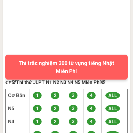
Thi trắc nghiệm 300 từ vựng tiếng Nhật
Miễn Phí
👉💯Thi thử JLPT N1 N2 N3 N4 N5 Miễn Phí💯
1
2
3
4
ALL
Cơ Bản
1
2
3
4
ALL
N5
1
2
3
4
ALL
N4