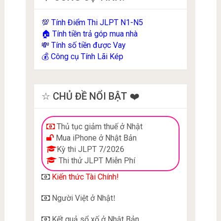
Tính Điểm Thi JLPT N1-N5
💯
Tính tiền trả góp mua nhà
🏠
Tính số tiền được Vay
💸
Công cụ Tính Lãi Kép
💰
☆ CHỦ ĐỀ NỔI BẬT ❤️
Thủ tục giảm thuế ở Nhật
Mua iPhone ở Nhật Bản
Kỳ thi JLPT 7/2026
Thi thử JLPT Miễn Phí
Kiến thức Tài Chính!
Người Việt ở Nhật
!
Kết quả sổ xố ở Nhật Bản