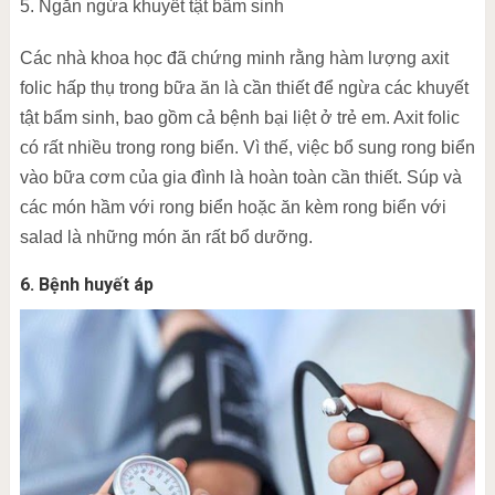
5. Ngăn ngừa khuyết tật bẩm sinh
Các nhà khoa học đã chứng minh rằng hàm lượng axit
folic hấp thụ trong bữa ăn là cần thiết để ngừa các khuyết
tật bẩm sinh, bao gồm cả bệnh bại liệt ở trẻ em. Axit folic
có rất nhiều trong rong biển. Vì thế, việc bổ sung rong biển
vào bữa cơm của gia đình là hoàn toàn cần thiết. Súp và
các món hầm với rong biển hoặc ăn kèm rong biển với
salad là những món ăn rất bổ dưỡng.
6. Bệnh huyết áp