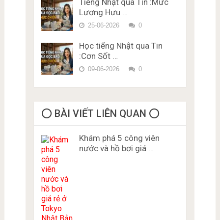
Tiếng Nhật qua Tin :Mức
Lương Hưu …
25-06-2026
0
Học tiếng Nhật qua Tin
:Cơn Sốt …
09-06-2026
0
⭕️ BÀI VIẾT LIÊN QUAN ⭕️
Khám phá 5 công viên
nước và hồ bơi giá …