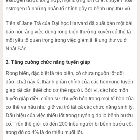
estrogen được tổng hợp, một lượng lớn chất chuyển hóa
estrogen là những nhân tố chính gây ra bệnh ung thư vú.
Tiến sĩ Jane Trà của Đại học Harvard đã xuất bản một bài
báo nói rằng việc dùng rong biển thường xuyên có thể là
một yếu tố quan trọng trong việc giảm tỉ lệ ung thư vú ở
Nhật Bản.
2. Tăng cường chức năng tuyến giáp
Rong biển, đặc biệt là tảo biển, có chứa nguồn iốt dồi
dào, chất này là thành phần chính của các hormone tuyến
giáp rất cần thiết cho cơ thể người. Bởi vì, các hóc môn
tuyến giáp điều chỉnh sự chuyển hóa trong mọi tế bào của
cơ thể và hầu như giữ vai trò tất cả các chức năng sinh lý.
Dấu hiệu của việc thiếu iốt trong tuyến giáp là bệnh bướu
cổ. Trên thế giới có đến 200 triệu người bị bệnh bướu cổ,
trong đó có 4% là do thiếu muối iôt.