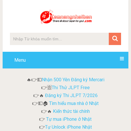
Menu
Nhận 500 Yên Đăng ký Mercari
🔥👉💵
Thi Thử JLPT Free
👉🈴
Đăng ký Thi JLPT 7/2026
👉🔥
Tìm hiểu mua nhà ở Nhật
👉💵🏠
Kiến thức tài chính
👉🔥
Tự mua iPhone ở Nhật
👉
Tự Unlock iPhone Nhật
👉