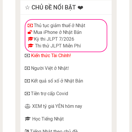
☆ CHỦ ĐỀ NỔI BẬT ❤️
Thủ tục giảm thuế ở Nhật
Mua iPhone ở Nhật Bản
Kỳ thi JLPT 7/2026
Thi thử JLPT Miễn Phí
Kiến thức Tài Chính!
Người Việt ở Nhật
!
Kết quả sổ xố ở Nhật Bản
Tiền trợ cấp Covid
XEM tỷ giá YÊN hôm nay
Học Tiếng Nhật
Tiếng Nhật theo chủ đề