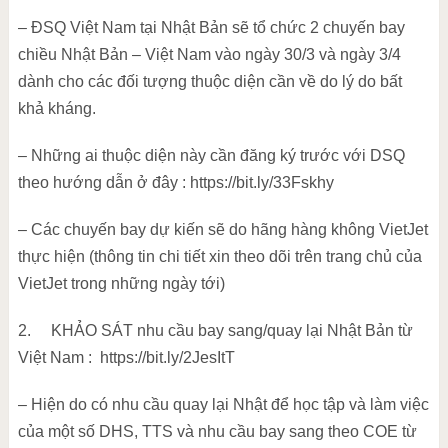
– ĐSQ Việt Nam tại Nhật Bản sẽ tổ chức 2 chuyến bay
chiều Nhật Bản – Việt Nam vào ngày 30/3 và ngày 3/4
dành cho các đối tượng thuộc diện cần về do lý do bất
khả kháng.
– Những ai thuộc diện này cần đăng ký trước với DSQ
theo hướng dẫn ở đây : https://bit.ly/33Fskhy
– Các chuyến bay dự kiến sẽ do hãng hàng không VietJet
thực hiện (thông tin chi tiết xin theo dõi trên trang chủ của
VietJet trong những ngày tới)
2.
KHẢO SÁT nhu cầu bay sang/quay lại Nhật Bản từ
Việt Nam :
https://bit.ly/2JesItT
– Hiện do có nhu cầu quay lại Nhật để học tập và làm việc
của một số DHS, TTS và nhu cầu bay sang theo COE từ