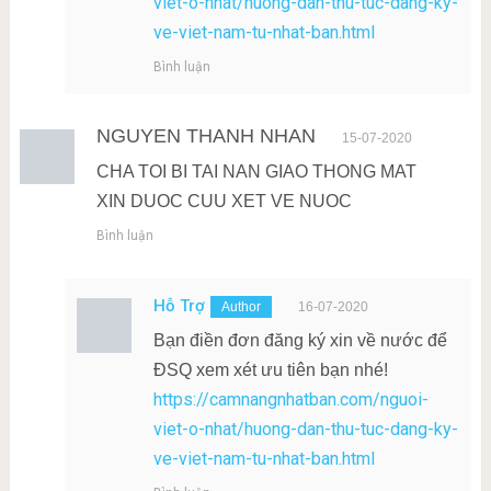
viet-o-nhat/huong-dan-thu-tuc-dang-ky-
ve-viet-nam-tu-nhat-ban.html
Bình luận
NGUYEN THANH NHAN
15-07-2020
CHA TOI BI TAI NAN GIAO THONG MAT
XIN DUOC CUU XET VE NUOC
Bình luận
Hỗ Trợ
16-07-2020
Bạn điền đơn đăng ký xin về nước để
ĐSQ xem xét ưu tiên bạn nhé!
https://camnangnhatban.com/nguoi-
viet-o-nhat/huong-dan-thu-tuc-dang-ky-
ve-viet-nam-tu-nhat-ban.html