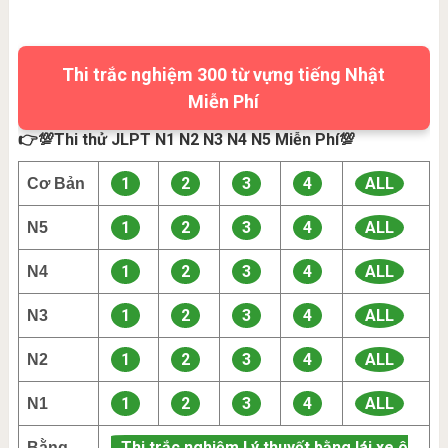
Thi trắc nghiệm 300 từ vựng tiếng Nhật
Miễn Phí
👉💯Thi thử JLPT N1 N2 N3 N4 N5 Miễn Phí💯
1
2
3
4
ALL
Cơ Bản
1
2
3
4
ALL
N5
1
2
3
4
ALL
N4
1
2
3
4
ALL
N3
1
2
3
4
ALL
N2
1
2
3
4
ALL
N1
Thi trắc nghiệm Lý thuyết bằng lái xe ô
Bằng