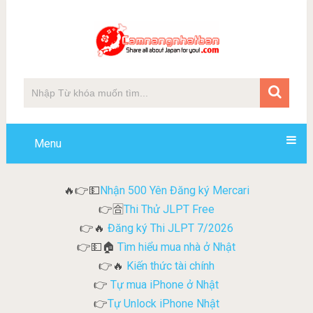
Menu
Nhận 500 Yên Đăng ký Mercari
🔥👉💵
Thi Thử JLPT Free
👉🈴
Đăng ký Thi JLPT 7/2026
👉🔥
Tìm hiểu mua nhà ở Nhật
👉💵🏠
Kiến thức tài chính
👉🔥
Tự mua iPhone ở Nhật
👉
Tự Unlock iPhone Nhật
👉