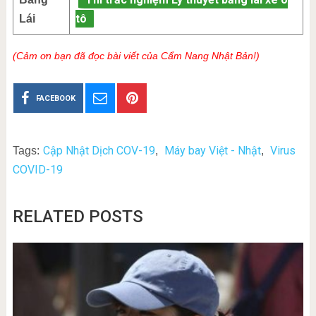
tô
Lái
(Cảm ơn bạn đã đọc bài viết của Cẩm Nang Nhật Bản!)
FACEBOOK
Cập Nhật Dịch COV-19
Máy bay Việt - Nhật
Virus
Tags:
,
,
COVID-19
RELATED POSTS