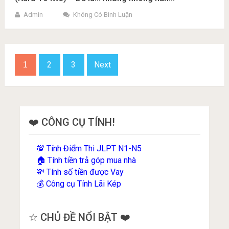
Admin
Không Có Bình Luận
Phân
2
3
Next
1
trang
bài
viết
❤️ CÔNG CỤ TÍNH!
Tính Điểm Thi JLPT N1-N5
💯
Tính tiền trả góp mua nhà
🏠
Tính số tiền được Vay
💸
Công cụ Tính Lãi Kép
💰
☆ CHỦ ĐỀ NỔI BẬT ❤️