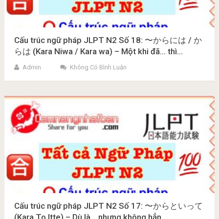
Cấu trúc ngữ pháp JLPT N2 Số 18: 〜からには / か
らは (Kara Niwa / Kara wa) – Một khi đã… thì…
Admin
Không Có Bình Luận
Cấu trúc ngữ pháp JLPT N2 Số 17: 〜からといって
(Kara To Itte) – Dù là… nhưng không hẳn…