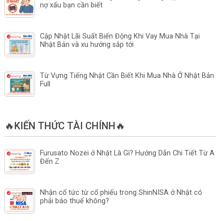
nợ xấu bạn cần biết
Cập Nhật Lãi Suất Biến Động Khi Vay Mua Nhà Tại
Nhật Bản và xu hướng sắp tới
Từ Vựng Tiếng Nhật Cần Biết Khi Mua Nhà Ở Nhật Bản
Full
🔥KIẾN THỨC TÀI CHÍNH🔥
Furusato Nozei ở Nhật Là Gì? Hướng Dẫn Chi Tiết Từ A
Đến Z
Nhận cổ tức từ cổ phiếu trong ShinNISA ở Nhật có
phải báo thuế không?