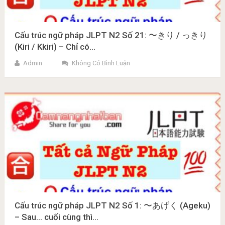
Cấu trúc ngữ pháp JLPT N2 Số 21: 〜きり / っきり
(Kiri / Kkiri) – Chỉ có…
Admin
Không Có Bình Luận
Cấu trúc ngữ pháp JLPT N2 Số 1: 〜あげく (Ageku)
– Sau… cuối cùng thì…