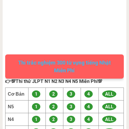
Thi trắc nghiệm 300 từ vựng tiếng Nhật
Miễn Phí
👉💯Thi thử JLPT N1 N2 N3 N4 N5 Miễn Phí💯
1
2
3
4
ALL
Cơ Bản
1
2
3
4
ALL
N5
1
2
3
4
ALL
N4