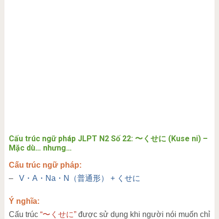
Cấu trúc ngữ pháp JLPT N2 Số 22: 〜くせに (Kuse ni) –
Mặc dù… nhưng…
Cấu trúc ngữ pháp:
–
V・A・Na・N（普通形） + くせに
Ý nghĩa:
Cấu trúc
“〜くせに”
được sử dụng khi người nói muốn chỉ