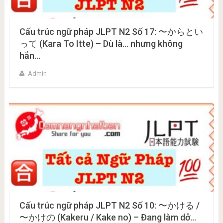
Cấu trúc ngữ pháp JLPT N2 Số 17: 〜からとい
って (Kara To Itte) – Dù là… nhưng không
hẳn…
Admin
Cấu trúc ngữ pháp JLPT N2 Số 10: 〜かける /
〜かけの (Kakeru / Kake no) – Đang làm dở…