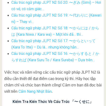
Cấu trúc ngữ pháp JLPT N2 Số 20: 〜ぎみ (Gimi) – Hơi
có vẻ, có cảm giác…
Cấu trúc ngữ pháp JLPT N2 Số 19: 〜代わりに (Kawari
ni) – Thay vì…
Cấu trúc ngữ pháp JLPT N2 Số 18: 〜からには / から
は (Kara Niwa / Kara wa) – Một khi đã… thì…
Cấu trúc ngữ pháp JLPT N2 Số 17: 〜からといって
(Kara To Itte) – Dù là… nhưng không hẳn…
Cấu trúc ngữ pháp JLPT N2 Số 16: 〜からすると / か
らすれば (Kara Suru To / Kara Sureba) – Dựa trên…
Việc học và nắm vững các cấu trúc ngữ pháp JLPT N2 là
điều cần thiết để đạt điểm cao trong kỳ thi. Hãy học tập
chăm chỉ và chúc bạn thành công! Cảm ơn bạn đã đọc bài
Cẩm Nang Nhật Bản
viết trên
.
Kiểm Tra Kiến Thức Về Cấu Trúc 「〜くせに」