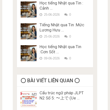
Vựng – Chữ Hán Đề 15
Học tiếng Nhật qua Tin :
Đề thi trắc nghiệm Lý thuyết
Cảnh …
bằng lái xe ở Nhật Bản Miễn
Phí Karimen 10 câu Đề 5
25-06-2026
0
Tiếng Nhật qua Tin :Mức
Lương Hưu …
25-06-2026
0
Học tiếng Nhật qua Tin
:Cơn Sốt …
09-06-2026
0
⭕️ BÀI VIẾT LIÊN QUAN ⭕️
Cấu trúc ngữ pháp JLPT
N2 Số 5: 〜上で (Ue …