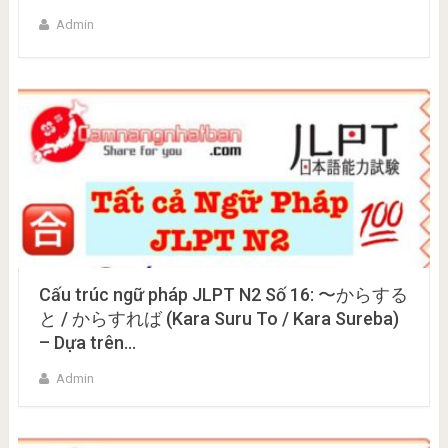
Admin
Cấu trúc ngữ pháp JLPT N2 Số 16: 〜からする
と / からすれば (Kara Suru To / Kara Sureba)
– Dựa trên…
Admin