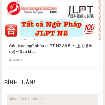
Cấu trúc ngữ pháp JLPT N2 Số 5: 〜上で (Ue
de) – Sau khi…
Admin
BÌNH LUẬN!