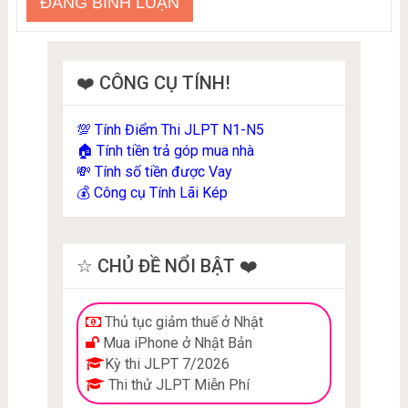
❤️ CÔNG CỤ TÍNH!
Tính Điểm Thi JLPT N1-N5
💯
Tính tiền trả góp mua nhà
🏠
Tính số tiền được Vay
💸
Công cụ Tính Lãi Kép
💰
☆ CHỦ ĐỀ NỔI BẬT ❤️
Thủ tục giảm thuế ở Nhật
Mua iPhone ở Nhật Bản
Kỳ thi JLPT 7/2026
Thi thử JLPT Miễn Phí