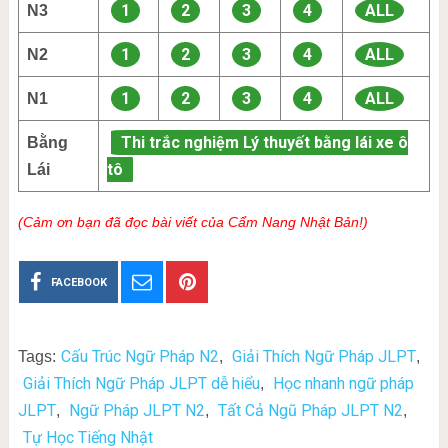
1
2
3
4
ALL
N3
1
2
3
4
ALL
N2
1
2
3
4
ALL
N1
Thi trắc nghiệm Lý thuyết bằng lái xe ô
Bằng
tô
Lái
(Cảm ơn bạn đã đọc bài viết của Cẩm Nang Nhật Bản!)
FACEBOOK
Cấu Trúc Ngữ Pháp N2
Giải Thích Ngữ Pháp JLPT
Tags:
,
,
Giải Thích Ngữ Pháp JLPT dễ hiểu
Học nhanh ngữ pháp
,
JLPT
Ngữ Pháp JLPT N2
Tất Cả Ngũ Pháp JLPT N2
,
,
,
Tự Học Tiếng Nhật