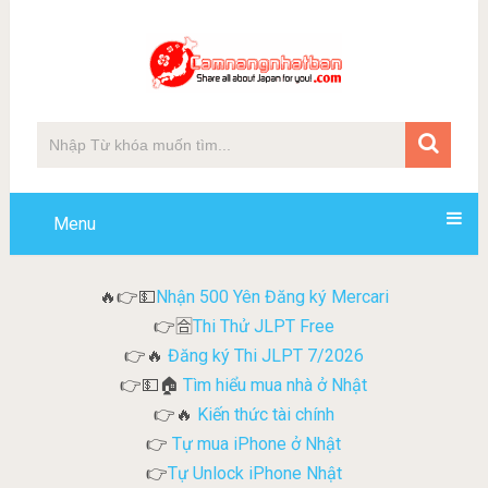
Menu
Nhận 500 Yên Đăng ký Mercari
🔥👉💵
Thi Thử JLPT Free
👉🈴
Đăng ký Thi JLPT 7/2026
👉🔥
Tìm hiểu mua nhà ở Nhật
👉💵🏠
Kiến thức tài chính
👉🔥
Tự mua iPhone ở Nhật
👉
Tự Unlock iPhone Nhật
👉