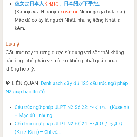
彼女は日本人
くせに
、日本語が下手だ。
(Kanojo wa Nihonjin
kuse ni
, Nihongo ga heta da.)
Mặc dù cô ấy là người Nhật, nhưng tiếng Nhật lại
kém.
Lưu ý:
Cấu trúc này thường được sử dụng với sắc thái không
hài lòng, phê phán về một sự không nhất quán hoặc
không hợp lý.
Danh sách đầy đủ 125 cấu trúc ngữ pháp
💖 LIÊN QUAN:
N2 giúp bạn thi đỗ
Cấu trúc ngữ pháp JLPT N2 Số 22: 〜くせに (Kuse ni)
– Mặc dù… nhưng…
Cấu trúc ngữ pháp JLPT N2 Số 21: 〜きり / っきり
(Kiri / Kkiri) – Chỉ có…