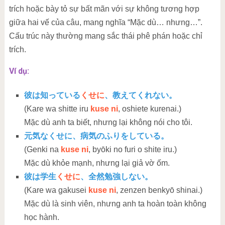
trích hoặc bày tỏ sự bất mãn với sự không tương hợp
giữa hai vế của câu, mang nghĩa “Mặc dù… nhưng…”.
Cấu trúc này thường mang sắc thái phê phán hoặc chỉ
trích.
Ví dụ:
彼は知っている
くせに
、教えてくれない。
(Kare wa shitte iru
kuse ni
, oshiete kurenai.)
Mặc dù anh ta biết, nhưng lại không nói cho tôi.
元気なくせに、病気のふりをしている。
(Genki na
kuse ni
, byōki no furi o shite iru.)
Mặc dù khỏe mạnh, nhưng lại giả vờ ốm.
彼は学生
くせに
、全然勉強しない。
(Kare wa gakusei
kuse ni
, zenzen benkyō shinai.)
Mặc dù là sinh viên, nhưng anh ta hoàn toàn không
học hành.