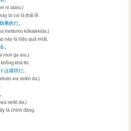
ei ni ataru.)
y bị coi là thất lễ.
効果的だ。
wa mottomo kōkatekida.)
 này là hiệu quả nhất.
る。
a muri ga aru.)
 không khả thi.
トは成功だ。
jekuto wa seikō da.)
.
。
 wa seitō da.)
ấy là chính đáng.