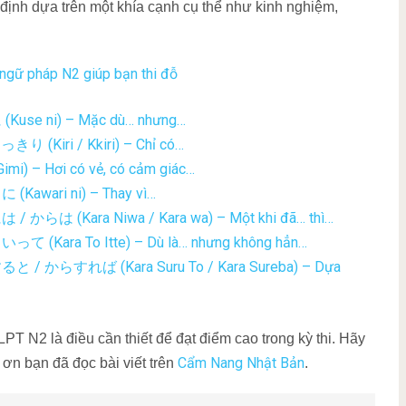
ịnh dựa trên một khía cạnh cụ thể như kinh nghiệm,
ngữ pháp N2 giúp bạn thi đỗ
(Kuse ni) – Mặc dù… nhưng…
きり (Kiri / Kkiri) – Chỉ có…
mi) – Hơi có vẻ, có cảm giác…
(Kawari ni) – Thay vì…
 / からは (Kara Niwa / Kara wa) – Một khi đã… thì…
って (Kara To Itte) – Dù là… nhưng không hẳn…
すると / からすれば (Kara Suru To / Kara Sureba) – Dựa
T N2 là điều cần thiết để đạt điểm cao trong kỳ thi. Hãy
Cẩm Nang Nhật Bản
ơn bạn đã đọc bài viết trên
.