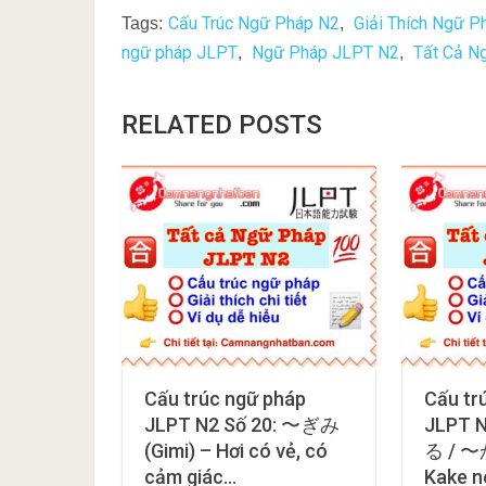
Cấu Trúc Ngữ Pháp N2
Giải Thích Ngữ 
Tags:
,
ngữ pháp JLPT
Ngữ Pháp JLPT N2
Tất Cả N
,
,
RELATED POSTS
Cấu trúc ngữ pháp
Cấu tr
JLPT N2 Số 20: 〜ぎみ
JLPT 
(Gimi) – Hơi có vẻ, có
る / 〜
cảm giác…
Kake n