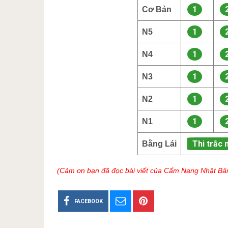
1
Cơ Bản
1
N5
1
N4
1
N3
1
N2
1
N1
Thi trắc 
Bằng Lái
(Cảm ơn bạn đã đọc bài viết của Cẩm Nang Nhật Bả
FACEBOOK