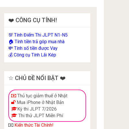
❤️ CÔNG CỤ TÍNH!
Tính Điểm Thi JLPT N1-N5
💯
Tính tiền trả góp mua nhà
🏠
Tính số tiền được Vay
💸
Công cụ Tính Lãi Kép
💰
☆ CHỦ ĐỀ NỔI BẬT ❤️
Thủ tục giảm thuế ở Nhật
Mua iPhone ở Nhật Bản
Kỳ thi JLPT 7/2026
Thi thử JLPT Miễn Phí
Kiến thức Tài Chính!