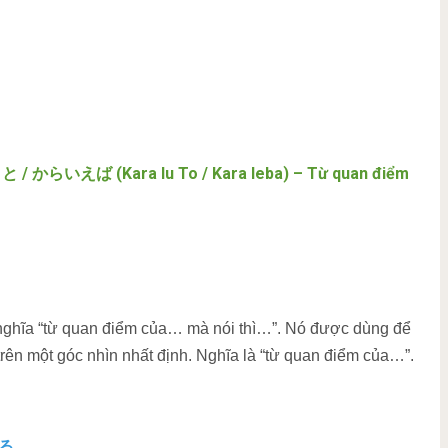
 / からいえば (Kara Iu To / Kara Ieba) – Từ quan điểm
 nghĩa “từ quan điểm của… mà nói thì…”. Nó được dùng để
rên một góc nhìn nhất định. Nghĩa là “từ quan điểm của…”.
る。