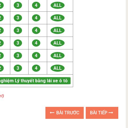
2
3
4
ALL
2
3
4
ALL
2
3
4
ALL
2
3
4
ALL
2
3
4
ALL
2
3
4
ALL
nghiệm Lý thuyết bằng lái xe ô tô
n!)
BÀI TRƯỚC
BÀI TIẾP