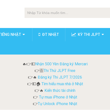
TIẾNG NHẬT
ĐT NHẬT
KỲ THI JLPT
Nhận 500 Yên Đăng ký Mercari
🔥👉💵
Thi Thử JLPT Free
👉🈴
Đăng ký Thi JLPT 7/2026
👉🔥
Tìm hiểu mua nhà ở Nhật
👉💵🏠
Kiến thức tài chính
👉🔥
Tự mua iPhone ở Nhật
👉
Tự Unlock iPhone Nhật
👉