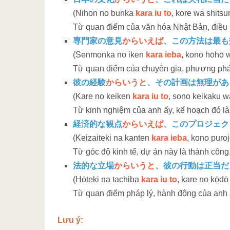
(Nihon no bunka
kara iu to
, kore wa shitsur
Từ quan điểm của văn hóa Nhật Bản, điều nà
専門家の意見
からいえば
、この方法は最も
(Senmonka no iken
kara ieba
, kono hōhō 
Từ quan điểm của chuyên gia, phương pháp
彼の経験
からいうと
、その計画は無理があ
(Kare no keiken
kara iu to
, sono keikaku w
Từ kinh nghiệm của anh ấy, kế hoạch đó là
経済的な観点
からいえば
、このプロジェク
(Keizaiteki na kanten
kara ieba
, kono puro
Từ góc độ kinh tế, dự án này là thành công
法的な立場
からいうと
、彼の行動は正当だ
(Hōteki na tachiba
kara iu to
, kare no kōdō
Từ quan điểm pháp lý, hành động của anh 
Lưu ý: