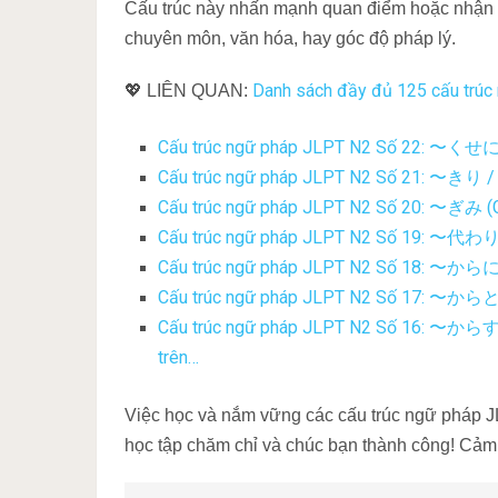
Cấu trúc này nhấn mạnh quan điểm hoặc nhận đ
chuyên môn, văn hóa, hay góc độ pháp lý.
Danh sách đầy đủ 125 cấu trúc 
💖 LIÊN QUAN:
Cấu trúc ngữ pháp JLPT N2 Số 22: 〜くせに 
Cấu trúc ngữ pháp JLPT N2 Số 21: 〜きり / っ
Cấu trúc ngữ pháp JLPT N2 Số 20: 〜ぎみ (Gi
Cấu trúc ngữ pháp JLPT N2 Số 19: 〜代わりに 
Cấu trúc ngữ pháp JLPT N2 Số 18: 〜からには
Cấu trúc ngữ pháp JLPT N2 Số 17: 〜からとい
Cấu trúc ngữ pháp JLPT N2 Số 16: 〜から
trên…
Việc học và nắm vững các cấu trúc ngữ pháp JLP
học tập chăm chỉ và chúc bạn thành công! Cảm 