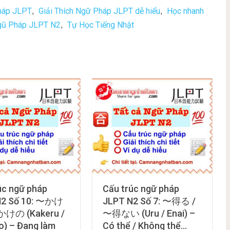
Pháp JLPT
Giải Thích Ngữ Pháp JLPT dễ hiểu
Học nhanh
,
,
gũ Pháp JLPT N2
Tự Học Tiếng Nhật
,
úc ngữ pháp
Cấu trúc ngữ pháp
N2 Số 10: 〜かけ
JLPT N2 Số 7: 〜得る /
かけの (Kakeru /
〜得ない (Uru / Enai) –
o) – Đang làm
Có thể / Không thể…