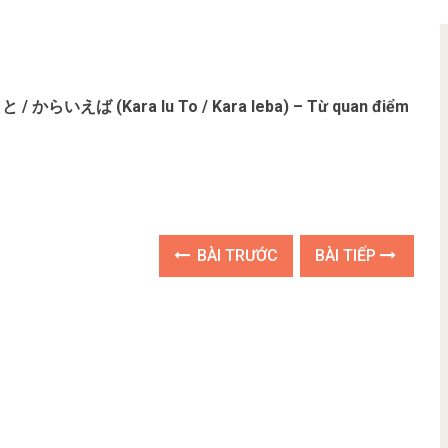
 / からいえば (Kara Iu To / Kara Ieba) – Từ quan điểm
BÀI TRƯỚC
BÀI TIẾP