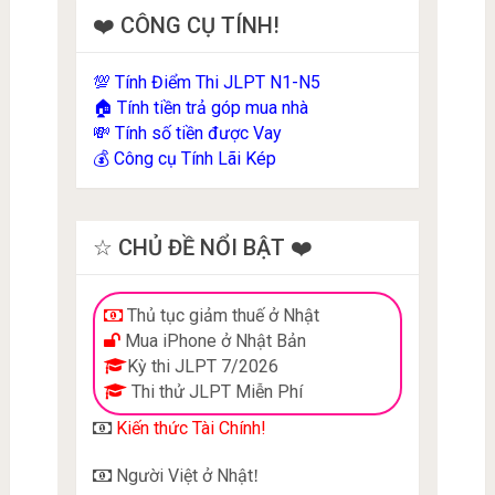
❤️ CÔNG CỤ TÍNH!
Tính Điểm Thi JLPT N1-N5
💯
Tính tiền trả góp mua nhà
🏠
Tính số tiền được Vay
💸
Công cụ Tính Lãi Kép
💰
☆ CHỦ ĐỀ NỔI BẬT ❤️
Thủ tục giảm thuế ở Nhật
Mua iPhone ở Nhật Bản
Kỳ thi JLPT 7/2026
Thi thử JLPT Miễn Phí
Kiến thức Tài Chính!
Người Việt ở Nhật
!