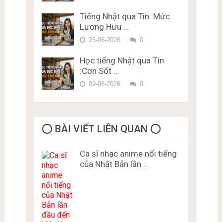
Tiếng Nhật qua Tin :Mức
Lương Hưu …
25-06-2026
0
Học tiếng Nhật qua Tin
:Cơn Sốt …
09-06-2026
0
⭕️ BÀI VIẾT LIÊN QUAN ⭕️
Ca sĩ nhạc anime nổi tiếng
của Nhật Bản lần …