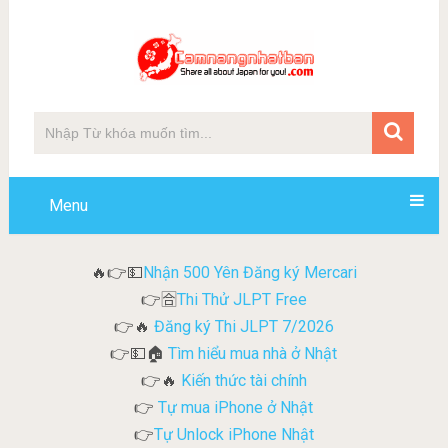
Menu
Nhận 500 Yên Đăng ký Mercari
🔥👉💵
Thi Thử JLPT Free
👉🈴
Đăng ký Thi JLPT 7/2026
👉🔥
Tìm hiểu mua nhà ở Nhật
👉💵🏠
Kiến thức tài chính
👉🔥
Tự mua iPhone ở Nhật
👉
Tự Unlock iPhone Nhật
👉