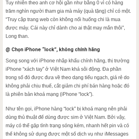
Tuy nhiên theo anh cơ hội gần như bằng 0 vì có hàng
trăm nghìn người tham gia mà máy (quà tặng) chỉ có một.
“Truy cập trang web còn không nổi huống chi là mua
được máy. Cái này chỉ dành cho ai thật may mắn thôi”,
Long than.
@ Chọn iPhone “lock”, không chính hãng
Song song với iPhone nhập khẩu chính hãng, thị trường
iPhone “xách tay” ở Việt Nam khá sôi động. Đa phần
trong số đó được đưa về theo dạng tiểu ngạch, giá rẻ do
không phải chịu thuế, cắt giảm chi phí bán hàng hoặc đó
là phiên bản khoá mạng (iPhone “lock”).
Như tên gọi, iPhone hàng “lock” bị khoá mạng nên phải
dùng thủ thuật để dùng được sim ở Việt Nam. Bởi vậy,
máy có thể gặp tình trạng sóng kém, nhanh hết pin và có
thể không sử dụng được một số dịch vụ như iMessages