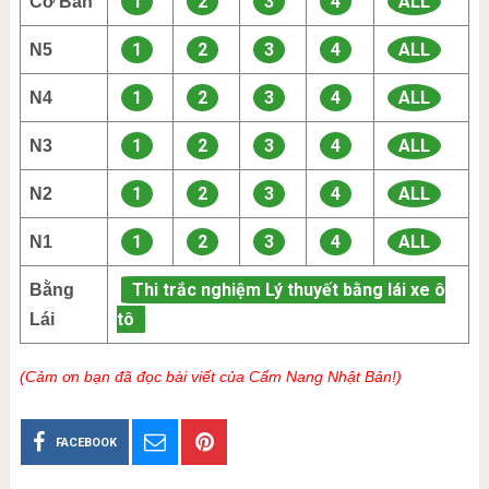
1
2
3
4
ALL
Cơ Bản
1
2
3
4
ALL
N5
1
2
3
4
ALL
N4
1
2
3
4
ALL
N3
1
2
3
4
ALL
N2
1
2
3
4
ALL
N1
Thi trắc nghiệm Lý thuyết bằng lái xe ô
Bằng
tô
Lái
(Cảm ơn bạn đã đọc bài viết của Cẩm Nang Nhật Bản!)
FACEBOOK