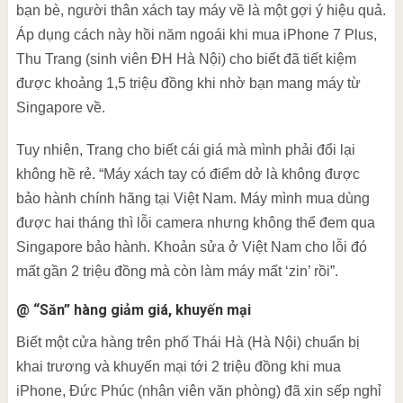
bạn bè, người thân xách tay máy về là một gợi ý hiệu quả.
Áp dụng cách này hồi năm ngoái khi mua iPhone 7 Plus,
Thu Trang (sinh viên ĐH Hà Nội) cho biết đã tiết kiệm
được khoảng 1,5 triệu đồng khi nhờ bạn mang máy từ
Singapore về.
Tuy nhiên, Trang cho biết cái giá mà mình phải đổi lại
không hề rẻ. “Máy xách tay có điểm dở là không được
bảo hành chính hãng tại Việt Nam. Máy mình mua dùng
được hai tháng thì lỗi camera nhưng không thể đem qua
Singapore bảo hành. Khoản sửa ở Việt Nam cho lỗi đó
mất gần 2 triệu đồng mà còn làm máy mất ‘zin’ rồi”.
@ “Săn” hàng giảm giá, khuyến mại
Biết một cửa hàng trên phố Thái Hà (Hà Nội) chuẩn bị
khai trương và khuyến mại tới 2 triệu đồng khi mua
iPhone, Đức Phúc (nhân viên văn phòng) đã xin sếp nghỉ