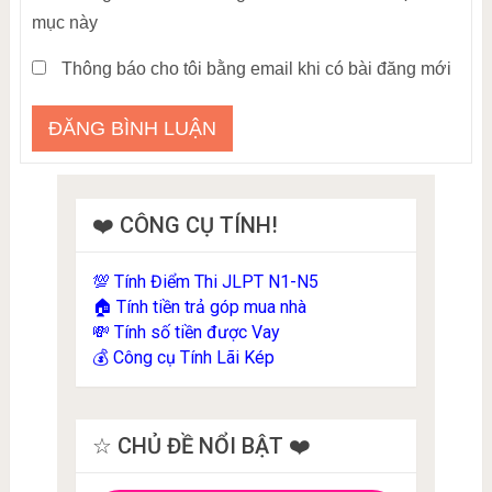
mục này
Thông báo cho tôi bằng email khi có bài đăng mới
❤️ CÔNG CỤ TÍNH!
Tính Điểm Thi JLPT N1-N5
💯
Tính tiền trả góp mua nhà
🏠
Tính số tiền được Vay
💸
Công cụ Tính Lãi Kép
💰
☆ CHỦ ĐỀ NỔI BẬT ❤️