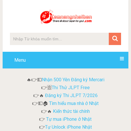
Menu
Nhận 500 Yên Đăng ký Mercari
🔥👉💵
Thi Thử JLPT Free
👉🈴
Đăng ký Thi JLPT 7/2026
👉🔥
Tìm hiểu mua nhà ở Nhật
👉💵🏠
Kiến thức tài chính
👉🔥
Tự mua iPhone ở Nhật
👉
Tự Unlock iPhone Nhật
👉