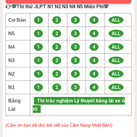
👉💯Thi thử JLPT N1 N2 N3 N4 N5 Miễn Phí💯
1
2
3
4
ALL
Cơ Bản
1
2
3
4
ALL
N5
1
2
3
4
ALL
N4
1
2
3
4
ALL
N3
1
2
3
4
ALL
N2
1
2
3
4
ALL
N1
Thi trắc nghiệm Lý thuyết bằng lái xe ô
Bằng
tô
Lái
(Cảm ơn bạn đã đọc bài viết của Cẩm Nang Nhật Bản!)