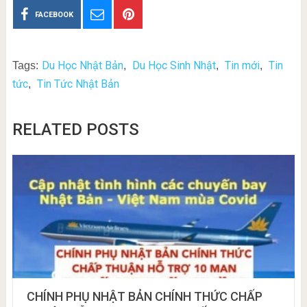
FACEBOOK
Du Học Nhật Bản
Du Học Sinh Nhật
Tin mới
Tin
Tags:
,
,
,
tức
Tin Tức Nhật Bản
,
RELATED POSTS
CHÍNH PHỤ NHẬT BẢN CHÍNH THỨC CHẤP