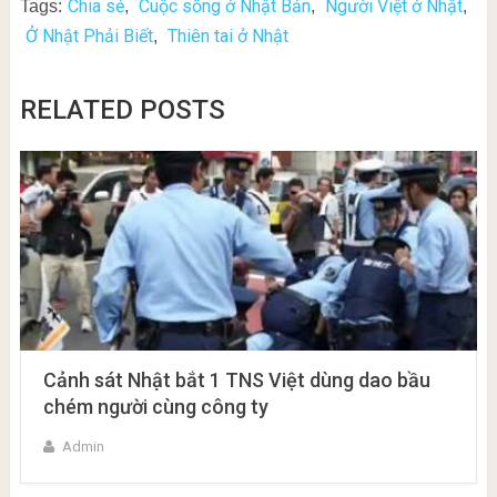
Chia sẻ
Cuộc sống ở Nhật Bản
Người Việt ở Nhật
Tags:
,
,
,
Ở Nhật Phải Biết
Thiên tai ở Nhật
,
RELATED POSTS
Cảnh sát Nhật bắt 1 TNS Việt dùng dao bầu
chém người cùng công ty
Admin