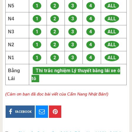
1
2
3
4
ALL
N5
1
2
3
4
ALL
N4
1
2
3
4
ALL
N3
1
2
3
4
ALL
N2
1
2
3
4
ALL
N1
Thi trắc nghiệm Lý thuyết bằng lái xe ô
Bằng
tô
Lái
(Cảm ơn bạn đã đọc bài viết của Cẩm Nang Nhật Bản!)
FACEBOOK