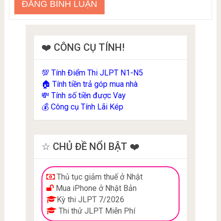
❤️ CÔNG CỤ TÍNH!
Tính Điểm Thi JLPT N1-N5
💯
Tính tiền trả góp mua nhà
🏠
Tính số tiền được Vay
💸
Công cụ Tính Lãi Kép
💰
☆ CHỦ ĐỀ NỔI BẬT ❤️
Thủ tục giảm thuế ở Nhật
Mua iPhone ở Nhật Bản
Kỳ thi JLPT 7/2026
Thi thử JLPT Miễn Phí