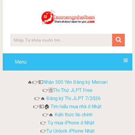
Menu
Nhận 500 Yên Đăng ký Mercari
🔥👉💵
Thi Thử JLPT Free
👉🈴
Đăng ký Thi JLPT 7/2026
👉🔥
Tìm hiểu mua nhà ở Nhật
👉💵🏠
Kiến thức tài chính
👉🔥
Tự mua iPhone ở Nhật
👉
Tự Unlock iPhone Nhật
👉