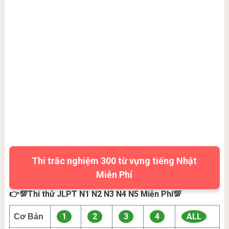
Thi trắc nghiệm 300 từ vựng tiếng Nhật
Miễn Phí
👉💯Thi thử JLPT N1 N2 N3 N4 N5 Miễn Phí💯
1
2
3
4
ALL
Cơ Bản