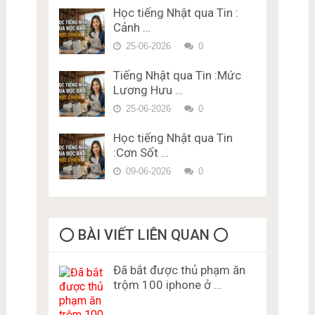
Vựng – Chữ Hán Đề 15
Học tiếng Nhật qua Tin :
Đề thi trắc nghiệm Lý thuyết
Cảnh …
bằng lái xe ở Nhật Bản Miễn
Phí Karimen 10 câu Đề 5
25-06-2026
0
Tiếng Nhật qua Tin :Mức
Lương Hưu …
25-06-2026
0
Học tiếng Nhật qua Tin
:Cơn Sốt …
09-06-2026
0
⭕️ BÀI VIẾT LIÊN QUAN ⭕️
Đã bắt được thủ phạm ăn
trộm 100 iphone ở …